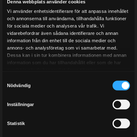
Mån-Tors: 10:30-15:00
Denna webbplats använder cookies
Vi använder enhetsidentifierare för att anpassa innehållet
Lunchstängt 12:00-13:00
och annonserna till användarna, tillhandahålla funktioner
för sociala medier och analysera vår trafik. Vi
Tel:
031- 51 66 60
vidarebefordrar även sådana identifierare och annan
E-post:
info@streetperformance.se
information från din enhet till de sociala medier och
annons- och analysföretag som vi samarbetar med.
Dessa kan i sin tur kombinera informationen med annan
information som du har tillhandahållit eller som de har
samlat in när du har använt deras tjänster.
S
BLOGG
Nödvändig
a
KUNSKAPSCENTER
m
t
KONTAKTA OSS
Inställningar
y
KUNDTJÄNST
c
k
Statistik
MINA SIDOR
e