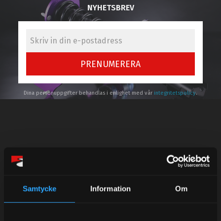
NYHETSBREV
PRENUMERERA
Dina personuppgifter behandlas i enlighet med vår
integritetspolicy
.
Kundtjänst telefon:
Semestertider.
Under V.27 - V.33 nås vi enbart på mejl. Ordrar skickas
Samtycke
Information
Om
under sommaren men med viss fördröjning. 2/7 -9/7 är
det helt stängt.