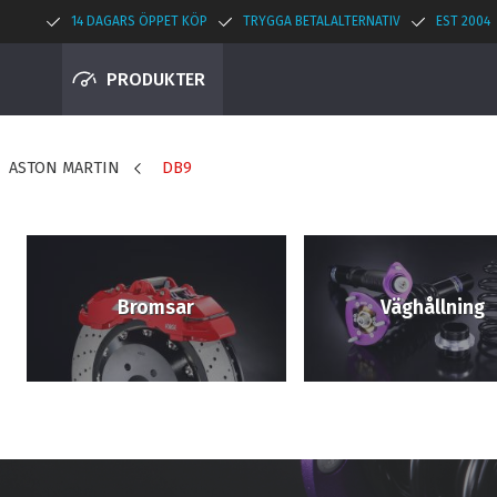
14 DAGARS ÖPPET KÖP
TRYGGA BETALALTERNATIV
EST 2004
PRODUKTER
ASTON MARTIN
DB9
Bromsar
Väghållning