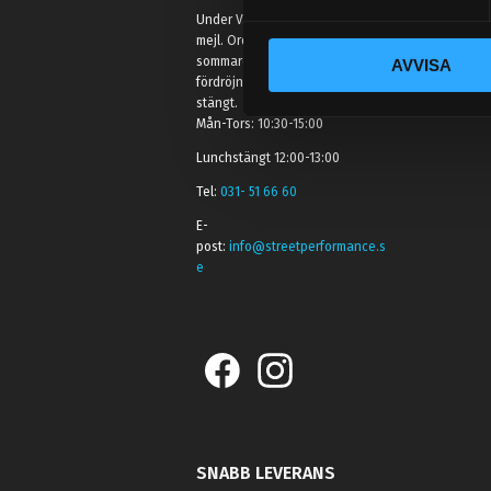
y
Under V.27 - V.33 nås vi enbart på
c
mejl. Ordrar skickas under
sommaren men med viss
AVVISA
k
fördröjning. 2/7 -9/7 är det helt
e
stängt.
s
Mån-Tors: 10:30-15:00
v
Lunchstängt 12:00-13:00
a
Tel:
031- 51 66 60
l
E-
post:
info@streetperformance.s
e
SNABB LEVERANS