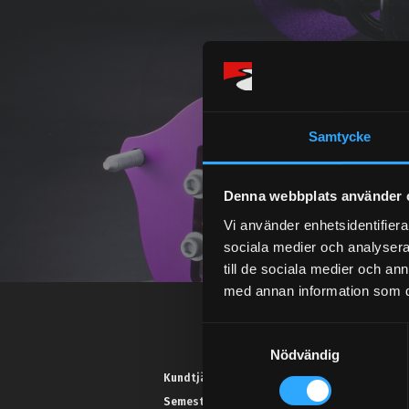
Samtycke
Denna webbplats använder 
Vi använder enhetsidentifierar
sociala medier och analysera 
till de sociala medier och a
med annan information som du 
S
Nödvändig
a
m
Kundtjänst telefon:
t
Semestertider.