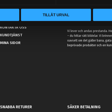
BLOGG
TILLÅT URVAL
KUNSKAPSCENTER
VÅR AFFÄRSIDÉ ÄR ENKEL
KONTAKTA OSS
Vi lever och andas prestanda. Hos
KUNDTJÄNST
– du hittar rätt bildelar. Vi brinne
oavsett om det gäller bana, gata 
MINA SIDOR
beprövade produkter och en kundt
SNABBA RETURER
SÄKER BETALNING