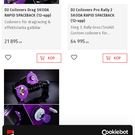
D2 Coilovers Drag SKODA
D2 Coilovers Pro Rally 2
RAPID SPACEBACK (12~upp)
SKODA RAPID SPACEBACK
(12~upp)
Coilovers för dragracing &
Steg 3. Rally Grus/Snökit.
effektstarka gatbilar
Custom coilovers för
professionell rally grus/snö
21 895
64 995
KR
KR
KÖP
KÖP
Lägg till i favoriter
Lägg till i favoriter
D2 Coilovers Rally Asfalt