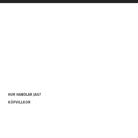
HUR HANDLAR JAG?
KÖPVILLKOR
INTEGRITETSPOLICY
COOKIES
REKLAMATION OCH RETUR