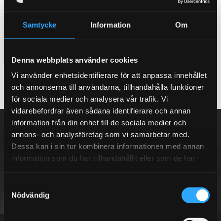
SKODA RAPID SPACEBACK
(12~upp)
Samtycke
Information
Om
Steg 1. Rally Asfaltkit. Coilovers
för bankörning/ rally asfalt
21 895
KR
Denna webbplats använder cookies
Vi använder enhetsidentifierare för att anpassa innehållet
KÖP
Lägg till i favoriter
och annonserna till användarna, tillhandahålla funktioner
för sociala medier och analysera vår trafik. Vi
vidarebefordrar även sådana identifierare och annan
NYHETSBREV
information från din enhet till de sociala medier och
annons- och analysföretag som vi samarbetar med.
Dessa kan i sin tur kombinera informationen med annan
information som du har tillhandahållit eller som de har
samlat in när du har använt deras tjänster.
PRENUMERERA
S
Nödvändig
a
Dina personuppgifter behandlas i enlighet med vår
integritetspolicy
.
m
t