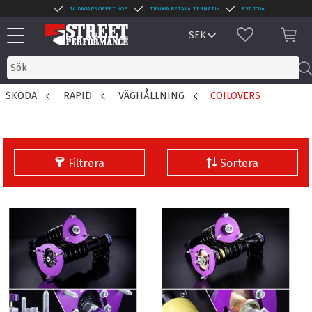
14 DAGARS ÖPPET KÖP
TRYGGA BETALALTERNATIV
EST 2004
Meny
FAVORITER
KUN
SKODA
RAPID
VÄGHÅLLNING
COILOVERS
Filtrera
Sortera