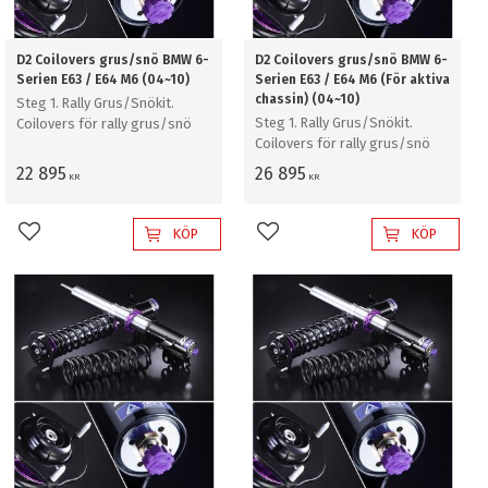
D2 Coilovers grus/snö BMW 6-
D2 Coilovers grus/snö BMW 6-
Serien E63 / E64 M6 (04~10)
Serien E63 / E64 M6 (För aktiva
chassin) (04~10)
Steg 1. Rally Grus/Snökit.
Steg 1. Rally Grus/Snökit.
Coilovers för rally grus/snö
Coilovers för rally grus/snö
22 895
26 895
KR
KR
KÖP
KÖP
Lägg till i favoriter
Lägg till i favoriter