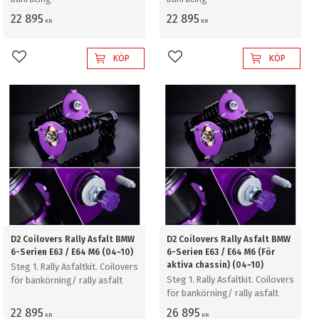
22 895
22 895
KR
KR
KÖP
KÖP
Lägg till i favoriter
Lägg till i favoriter
D2 Coilovers Rally Asfalt BMW
D2 Coilovers Rally Asfalt BMW
6-Serien E63 / E64 M6 (04~10)
6-Serien E63 / E64 M6 (För
aktiva chassin) (04~10)
Steg 1. Rally Asfaltkit. Coilovers
Steg 1. Rally Asfaltkit. Coilovers
för bankörning/ rally asfalt
för bankörning/ rally asfalt
22 895
26 895
KR
KR