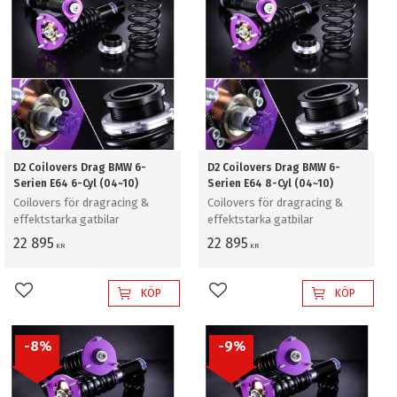
D2 Coilovers Drag BMW 6-
D2 Coilovers Drag BMW 6-
Serien E64 6-Cyl (04~10)
Serien E64 8-Cyl (04~10)
Coilovers för dragracing &
Coilovers för dragracing &
effektstarka gatbilar
effektstarka gatbilar
22 895
22 895
KR
KR
KÖP
KÖP
Lägg till i favoriter
Lägg till i favoriter
8
%
9
%