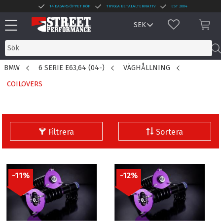
14 DAGARS ÖPPET KÖP
TRYGGA BETALALTERNATIV
EST 2004
Meny
FAVORITER
KUN
BMW
6 SERIE E63,64 (04-)
VÄGHÅLLNING
COILOVERS
Filtrera
Sortera
11
%
12
%