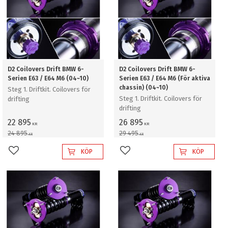
D2 Coilovers Drift BMW 6-
D2 Coilovers Drift BMW 6-
Serien E63 / E64 M6 (04~10)
Serien E63 / E64 M6 (För aktiva
chassin) (04~10)
Steg 1. Driftkit. Coilovers för
Steg 1. Driftkit. Coilovers för
drifting
drifting
22 895
26 895
KR
KR
24 895
29 495
KR
KR
KÖP
KÖP
Lägg till i favoriter
Lägg till i favoriter