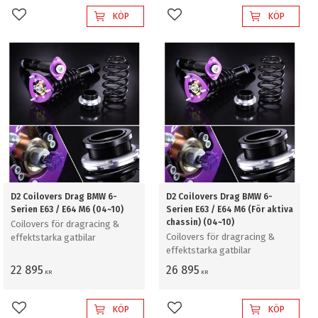
KÖP
KÖP
Lägg till i favoriter
Lägg till i favoriter
D2 Coilovers Drag BMW 6-
D2 Coilovers Drag BMW 6-
Serien E63 / E64 M6 (04~10)
Serien E63 / E64 M6 (För aktiva
chassin) (04~10)
Coilovers för dragracing &
Coilovers för dragracing &
effektstarka gatbilar
effektstarka gatbilar
22 895
26 895
KR
KR
KÖP
KÖP
Lägg till i favoriter
Lägg till i favoriter