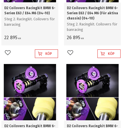
D2 Coilovers Racingkit BMW 6-
D2 Coilovers Racingkit BMW 6-
Serien E63 / E64 M6 (04~10)
Serien E63 / E64 M6 (För aktiva
chassin) (04~10)
Steg 2. Racingkit. Coilovers för
Steg 2. Racingkit. Coilovers för
banracing
banracing
22 895
26 895
KR
KR
KÖP
KÖP
Lägg till i favoriter
Lägg till i favoriter
D2 Coilovers Racingkit BMW 6-
D2 Coilovers Racingkit BMW 6-