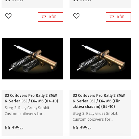
KR
KR
KÖP
KÖP
Lägg till i favoriter
Lägg till i favoriter
D2 Coilovers Pro Rally 2 BMW
D2 Coilovers Pro Rally 2 BMW
6-Serien E63 / E64 M6 (04~10)
6-Serien E63 / E64 M6 (För
aktiva chassin) (04~10)
Steg 3. Rally Grus/Snökit.
Steg 3. Rally Grus/Snökit.
Custom coilovers för
Custom coilovers för
professionell rally grus/snö
professionell rally grus/snö
64 995
64 995
KR
KR