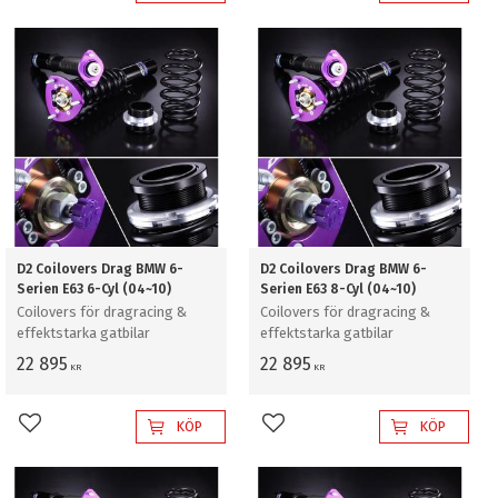
D2 Coilovers Drag BMW 6-
D2 Coilovers Drag BMW 6-
Serien E63 6-Cyl (04~10)
Serien E63 8-Cyl (04~10)
Coilovers för dragracing &
Coilovers för dragracing &
effektstarka gatbilar
effektstarka gatbilar
22 895
22 895
KR
KR
KÖP
KÖP
Lägg till i favoriter
Lägg till i favoriter