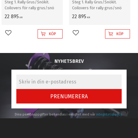
Steg 1. Rally Grus/Snökit.
Steg 1. Rally Grus/Snökit.
Coilovers för rally grus/snö
Coilovers för rally grus/snö
22 895
22 895
KR
KR
KÖP
KÖP
Lägg till i favoriter
Lägg till i favoriter
NYHETSBREV
PRENUMERERA
Dina personuppgifter behandlas i enlighet med vår
integritetspolicy
.