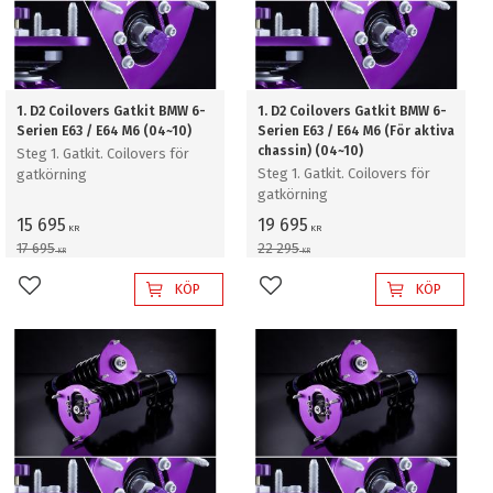
1. D2 Coilovers Gatkit BMW 6-
1. D2 Coilovers Gatkit BMW 6-
Serien E63 / E64 M6 (04~10)
Serien E63 / E64 M6 (För aktiva
chassin) (04~10)
Steg 1. Gatkit. Coilovers för
Steg 1. Gatkit. Coilovers för
gatkörning
gatkörning
15 695
19 695
KR
KR
17 695
22 295
KR
KR
KÖP
KÖP
Lägg till i favoriter
Lägg till i favoriter