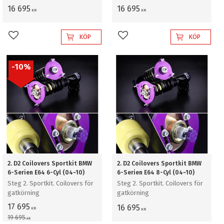
16 695
16 695
KR
KR
KÖP
KÖP
Lägg till i favoriter
Lägg till i favoriter
10
%
2. D2 Coilovers Sportkit BMW
2. D2 Coilovers Sportkit BMW
6-Serien E64 6-Cyl (04~10)
6-Serien E64 8-Cyl (04~10)
Steg 2. Sportkit. Coilovers för
Steg 2. Sportkit. Coilovers för
gatkörning
gatkörning
17 695
16 695
KR
KR
19 695
KR