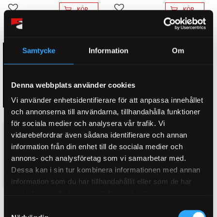
KÖP
KÖP
Lägg till i favoriter
Lägg till i favoriter
Samtycke
Information
Om
Denna webbplats använder cookies
Vi använder enhetsidentifierare för att anpassa innehållet
och annonserna till användarna, tillhandahålla funktioner
för sociala medier och analysera vår trafik. Vi
D2 Coilovers Pro Rally 2 BMW
D2 Coilovers Pro Rally 2 BMW
vidarebefordrar även sådana identifierare och annan
6-Serien E63 6-Cyl (04~10)
6-Serien E63 8-Cyl (04~10)
information från din enhet till de sociala medier och
Steg 3. Rally Grus/Snökit.
Steg 3. Rally Grus/Snökit.
annons- och analysföretag som vi samarbetar med.
Custom coilovers för
Custom coilovers för
Dessa kan i sin tur kombinera informationen med annan
professionell rally grus/snö
professionell rally grus/snö
64 995
64 995
KR
KR
information som du har tillhandahållit eller som de har
samlat in när du har använt deras tjänster.
KÖP
KÖP
Lägg till i favoriter
Lägg till i favoriter
S