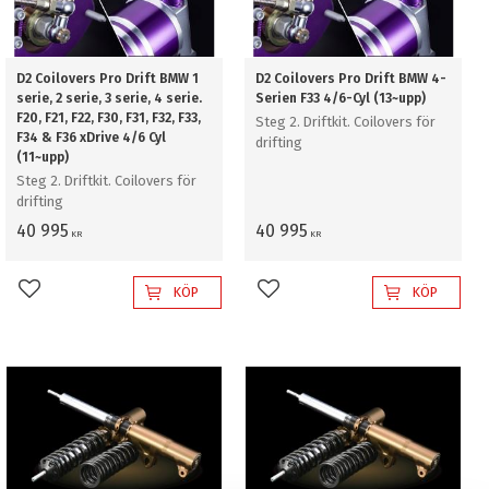
D2 Coilovers Pro Drift BMW 1
D2 Coilovers Pro Drift BMW 4-
serie, 2 serie, 3 serie, 4 serie.
Serien F33 4/6-Cyl (13~upp)
F20, F21, F22, F30, F31, F32, F33,
Steg 2. Driftkit. Coilovers för
F34 & F36 xDrive 4/6 Cyl
drifting
(11~upp)
Steg 2. Driftkit. Coilovers för
drifting
40 995
40 995
KR
KR
KÖP
KÖP
Lägg till i favoriter
Lägg till i favoriter