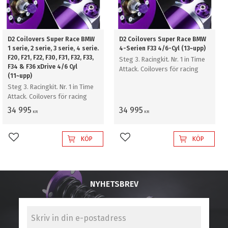
D2 Coilovers Super Race BMW
D2 Coilovers Super Race BMW
1 serie, 2 serie, 3 serie, 4 serie.
4-Serien F33 4/6-Cyl (13~upp)
F20, F21, F22, F30, F31, F32, F33,
Steg 3. Racingkit. Nr. 1 in Time
F34 & F36 xDrive 4/6 Cyl
Attack. Coilovers för racing
(11~upp)
Steg 3. Racingkit. Nr. 1 in Time
Attack. Coilovers för racing
34 995
34 995
KR
KR
KÖP
KÖP
Lägg till i favoriter
Lägg till i favoriter
NYHETSBREV