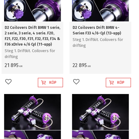
D2 Coilovers Drift BMW 1 serie,
D2 Coilovers Drift BMW 4-
2 serie, 3 serie, 4 serie. F20,
Serien F33 4/6-Cyl (13~upp)
F21, F22, F30, F31, F32, F33, F34 &
Steg 1. Driftkit. Coilovers för
F36 xDrive 4/6 Cyl (11~upp)
drifting
Steg 1. Driftkit. Coilovers för
drifting
21 895
22 895
KR
KR
KÖP
KÖP
Lägg till i favoriter
Lägg till i favoriter