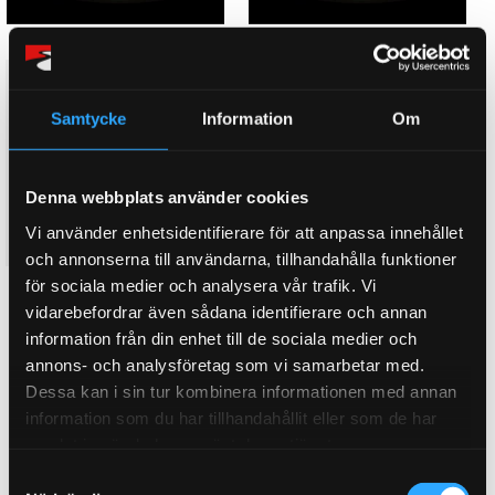
D2 Coilovers Pro Rally 2 BMW 1
D2 Coilovers Pro Rally 2 BMW
serie, 2 serie, 3 serie, 4 serie.
4-Serien F33 4/6-Cyl (13~upp)
Samtycke
Information
Om
F20, F21, F22, F30, F31, F32, F33,
Steg 3. Rally Grus/Snökit.
F34 & F36 xDrive 4/6 Cyl
Custom coilovers för
(11~upp)
professionell rally grus/snö
Steg 3. Rally Grus/Snökit.
Denna webbplats använder cookies
Custom coilovers för
professionell rally grus/snö
Vi använder enhetsidentifierare för att anpassa innehållet
64 995
64 995
KR
KR
och annonserna till användarna, tillhandahålla funktioner
för sociala medier och analysera vår trafik. Vi
KÖP
KÖP
Lägg till i favoriter
Lägg till i favoriter
vidarebefordrar även sådana identifierare och annan
information från din enhet till de sociala medier och
annons- och analysföretag som vi samarbetar med.
Dessa kan i sin tur kombinera informationen med annan
information som du har tillhandahållit eller som de har
samlat in när du har använt deras tjänster.
S