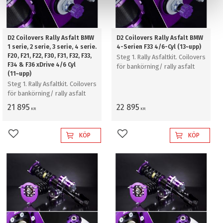
D2 Coilovers Rally Asfalt BMW
D2 Coilovers Rally Asfalt BMW
1 serie, 2 serie, 3 serie, 4 serie.
4-Serien F33 4/6-Cyl (13~upp)
F20, F21, F22, F30, F31, F32, F33,
Steg 1. Rally Asfaltkit. Coilovers
F34 & F36 xDrive 4/6 Cyl
för bankörning/ rally asfalt
(11~upp)
Steg 1. Rally Asfaltkit. Coilovers
för bankörning/ rally asfalt
21 895
22 895
KR
KR
KÖP
KÖP
Lägg till i favoriter
Lägg till i favoriter