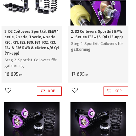
2. D2 Coilovers Sportkit BMW 1
2. D2 Coilovers Sportkit BMW
serie, 2 serie, 3 serie, 4 serie.
4-Serien F33 4/6-Cyl (13~upp)
F20, F21, F22, F30, F31, F32, F33,
Steg 2. Sportkit. Coilovers för
F34 & F36 RWD & xDrive 4/6 Cyl
gatkörning
(11~upp)
Steg 2. Sportkit. Coilovers för
gatkörning
16 695
17 695
KR
KR
KÖP
KÖP
Lägg till i favoriter
Lägg till i favoriter