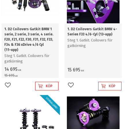
1. D2 Coilovers Gatkit BMW 1
1. D2 Coilovers Gatkit BMW 4-
serie, 2 serie, 3 serie, 4 serie.
Serien F33 4/6-Cyl (13~upp)
F20, F21, F22, F30, F31, F32, F33,
Steg 1. Gatkit. Coilovers för
F34 & F36 xDrive 4/6 Cyl
gatkörning
(11~upp)
Steg 1. Gatkit. Coilovers för
gatkörning
14 695
15 695
KR
KR
15 695
KR
KÖP
KÖP
Lägg till i favoriter
Lägg till i favoriter
STORSÄLJARE!