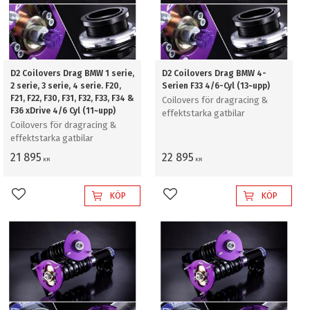
D2 Coilovers Drag BMW 1 serie,
D2 Coilovers Drag BMW 4-
2 serie, 3 serie, 4 serie. F20,
Serien F33 4/6-Cyl (13~upp)
F21, F22, F30, F31, F32, F33, F34 &
Coilovers för dragracing &
F36 xDrive 4/6 Cyl (11~upp)
effektstarka gatbilar
Coilovers för dragracing &
effektstarka gatbilar
21 895
22 895
KR
KR
KÖP
KÖP
Lägg till i favoriter
Lägg till i favoriter