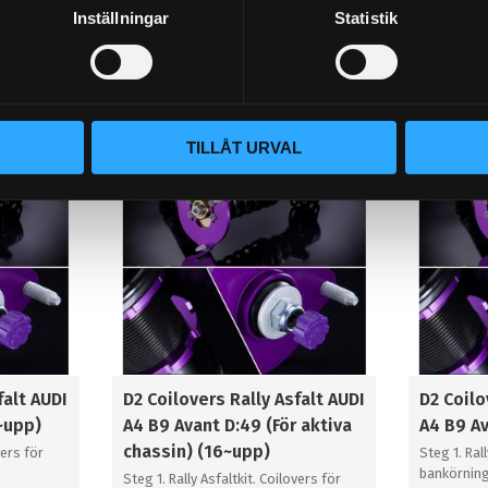
64 995
64 995
KR
KR
Inställningar
Statistik
KÖP
KÖP
Lägg till i favoriter
Lägg til
TILLÅT URVAL
falt AUDI
D2 Coilovers Rally Asfalt AUDI
D2 Coilo
~upp)
A4 B9 Avant D:49 (För aktiva
A4 B9 Av
chassin) (16~upp)
vers för
Steg 1. Ral
bankörning/
Steg 1. Rally Asfaltkit. Coilovers för