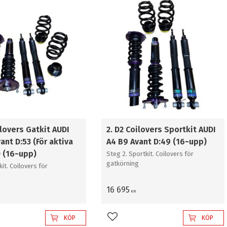
it
4
ilovers Gatkit AUDI
2. D2 Coilovers Sportkit AUDI
ant D:53 (För aktiva
A4 B9 Avant D:49 (16~upp)
) (16~upp)
Steg 2. Sportkit. Coilovers för
gatkörning
kit. Coilovers för
g
16 695
KR
KÖP
KÖP
l i favoriter
Lägg till i favoriter