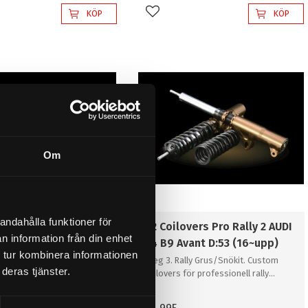
KÖP
KÖP
l i favoriter
Lägg till i favoriter
Om
andahålla funktioner för
vers Pro Rally 2 AUDI
D2 Coilovers Pro Rally 2 AUDI
n information från din enhet
ant D:49 (För aktiva
A4 B9 Avant D:53 (16~upp)
 tur kombinera informationen
) (16~upp)
Steg 3. Rally Grus/Snökit. Custom
deras tjänster.
coilovers för professionell rally
lly Grus/Snökit. Custom
grus/snö
ör professionell rally