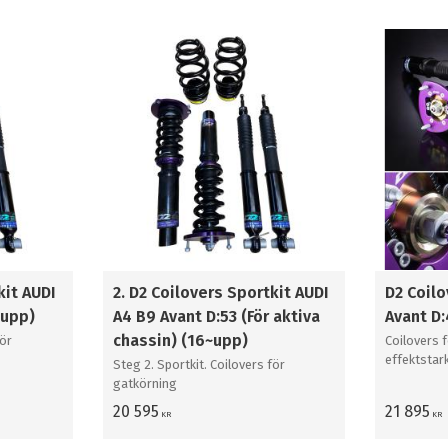
kit AUDI
2. D2 Coilovers Sportkit AUDI
D2 Coilo
~upp)
A4 B9 Avant D:53 (För aktiva
Avant D
chassin) (16~upp)
för
Coilovers 
effektstar
Steg 2. Sportkit. Coilovers för
gatkörning
20 595
21 895
KR
KR