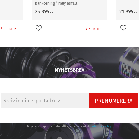
bankörning/ rally asfalt
25 895
21 895
KR
KR
KÖP
KÖP
Lägg till i favoriter
Lägg til
NYHETSBREV
PRENUMERERA
Dina personuppgifter behandlas i enlighet med vår
integritetspolicy
.