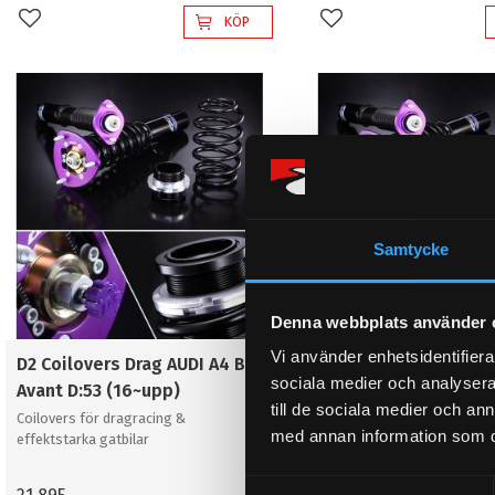
KÖP
Lägg till i favoriter
Lägg till i favoriter
Samtycke
Denna webbplats använder 
Vi använder enhetsidentifierar
D2 Coilovers Drag AUDI A4 B9
D2 Coilovers Drag AU
sociala medier och analysera 
Avant D:53 (16~upp)
Avant D:53 (För aktiva
till de sociala medier och a
chassin) (16~upp)
Coilovers för dragracing &
med annan information som du 
effektstarka gatbilar
Coilovers för dragracing &
effektstarka gatbilar
S