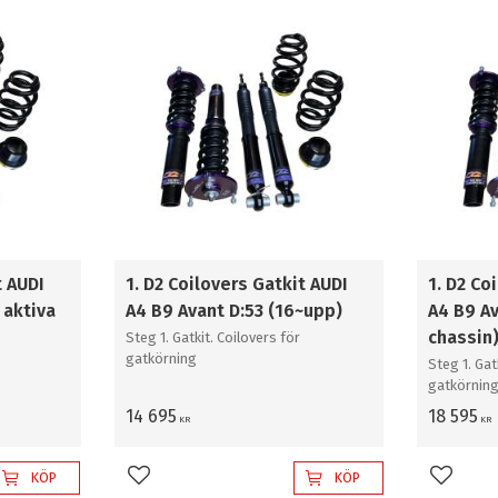
ktiva
5
Rally grus / snö
Sportk
4
t AUDI
1. D2 Coilovers Gatkit AUDI
1. D2 Co
 aktiva
A4 B9 Avant D:53 (16~upp)
A4 B9 Av
chassin
Steg 1. Gatkit. Coilovers för
gatkörning
Steg 1. Gat
gatkörnin
14 695
18 595
KR
KR
KÖP
KÖP
Lägg till i favoriter
Lägg til