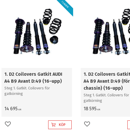
A4 B9 Avant D:53 (För a
I LAGER
chassin) (16~upp)
1. D2 Coilovers Gatkit AUDI
1. D2 Coilovers Gatki
A4 B9 Avant D:49 (16~upp)
A4 B9 Avant D:49 (För
chassin) (16~upp)
Steg 1. Gatkit. Coilovers för
gatkörning
Steg 1. Gatkit. Coilovers för
gatkörning
14 695
18 595
KR
KR
KÖP
Lägg till i favoriter
Lägg till i favoriter