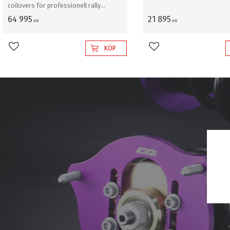
coilovers för professionell rally
grus/snö
64 995
21 895
KR
KR
KÖP
Lägg till i favoriter
Lägg till i favoriter