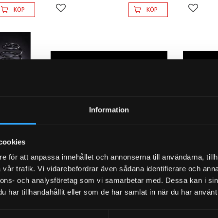
KÖP
KÖP
Lägg till i favoriter
Lägg til
Information
cookies
e för att anpassa innehållet och annonserna till användarna, tillh
DI A4 B9
D2 Coilovers Pro Rally 2 AUDI
D2 Coilo
vår trafik. Vi vidarebefordrar även sådana identifierare och anna
A4 B9 Avant D:49 (16~upp)
A4 B9 Av
nnons- och analysföretag som vi samarbetar med. Dessa kan i sin
chassin
Steg 3. Rally Grus/Snökit. Custom
har tillhandahållit eller som de har samlat in när du har använt 
coilovers för professionell rally
Steg 3. Ra
grus/snö
coilovers f
grus/snö