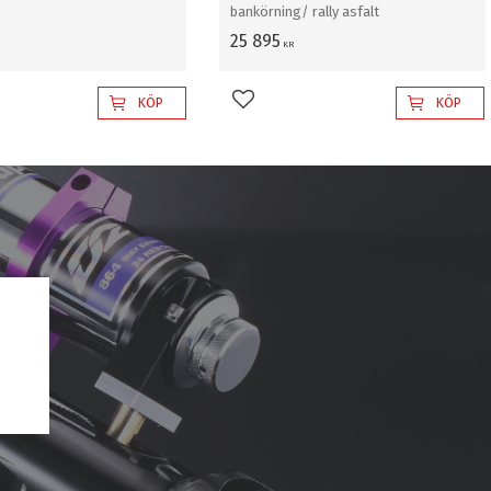
bankörning/ rally asfalt
25 895
KR
KÖP
KÖP
l i favoriter
Lägg till i favoriter