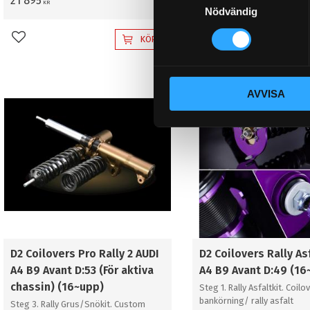
21 895
25 895
KR
KR
Nödvändig
a
m
KÖP
Lägg till i favoriter
Lägg till i favoriter
t
y
c
AVVISA
k
e
s
v
a
l
D2 Coilovers Pro Rally 2 AUDI
D2 Coilovers Rally As
A4 B9 Avant D:53 (För aktiva
A4 B9 Avant D:49 (16
chassin) (16~upp)
Steg 1. Rally Asfaltkit. Coilo
bankörning/ rally asfalt
Steg 3. Rally Grus/Snökit. Custom