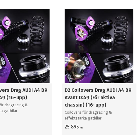
vers Drag AUDI A4 B9
D2 Coilovers Drag AUDI A4 B9
:49 (16~upp)
Avant D:49 (För aktiva
chassin) (16~upp)
för dragracing &
ka gatbilar
Coilovers för dragracing &
effektstarka gatbilar
25 895
KR