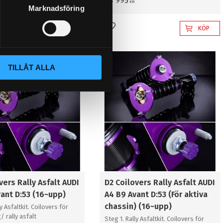
64 995
KR
Marknadsföring
KÖP
KÖP
l i favoriter
Lägg till i favoriter
TILLÅT ALLA
vers Rally Asfalt AUDI
D2 Coilovers Rally Asfalt AUDI
ant D:53 (16~upp)
A4 B9 Avant D:53 (För aktiva
chassin) (16~upp)
ly Asfaltkit. Coilovers för
 rally asfalt
Steg 1. Rally Asfaltkit. Coilovers för