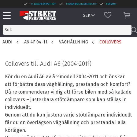
14 DAGARS ÖPPET KÖP
TRYGGA BETALALTERNATIV
EST 2004
Meny
FAVORITER
KUN
AUDI
A6 4F 04-11
VÄGHÅLLNING
COILOVERS
Coilovers till Audi A6 (2004-2011)
Kör du en Audi A6 av årsmodell 2004-2011 och önskar
att förbättra dess väghållning, prestanda och komfort?
Då rekommenderar vi dig att förse bilen med så kallade
coilovers – justerbara stötdämpare som kan ställas in
individuellt.
Genom att du kan justera varje stötdämpare individuellt
får du en överlägsen väghållning och prestanda i alla
körlägen.