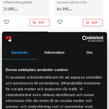
effektstarka gatbilar
Custom coilovers för
professionell rally grus/snö
21 895
64 995
KR
KR
KÖP
KÖP
Lägg till i favoriter
Lägg till i favoriter
Samtycke
Information
Om
Denna webbplats använder cookies
Vi använder enhetsidentifierare för att anpassa innehållet
och annonserna till användarna, tillhandahålla funktioner
D2 Coilovers Rally Asfalt AUDI
för sociala medier och analysera vår trafik. Vi
A6 4F/C6 (05~11)
Steg 1. Rally Asfaltkit. Coilovers
vidarebefordrar även sådana identifierare och annan
för bankörning/ rally asfalt
information från din enhet till de sociala medier och
21 895
annons- och analysföretag som vi samarbetar med.
KR