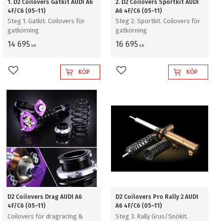
1. D2 Coilovers Gatkit AUDI A6
2. D2 Coilovers Sportkit AUDI
4F/C6 (05~11)
A6 4F/C6 (05~11)
Steg 1. Gatkit. Coilovers för
Steg 2. Sportkit. Coilovers för
gatkörning
gatkörning
14 695
16 695
KR
KR
KÖP
KÖP
Lägg till i favoriter
Lägg till i favoriter
D2 Coilovers Drag AUDI A6
D2 Coilovers Pro Rally 2 AUDI
4F/C6 (05~11)
A6 4F/C6 (05~11)
Coilovers för dragracing &
Steg 3. Rally Grus/Snökit.