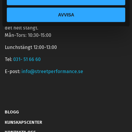
Semestertider.
Under V.27 - V.33 nås vi enbart på mejl. Ordrar skickas
AVVISA
under sommaren men med viss fördröjning. 2/7 -9/7 är
det helt stängt.
Mån-Tors: 10:30-15:00
Lunchstängt 12:00-13:00
Tel:
031- 51 66 60
E-post:
info@streetperformance.se
BLOGG
KUNSKAPSCENTER