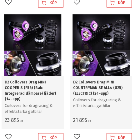
KÖP
KÖP
Lägg till i favoriter
Lägg till i favoriter
D2 Coilovers Drag MINI
D2 Coilovers Drag MINI
COOPER S (F56) (Bak:
COUNTRYMAN SE ALL4 (U25)
Integrerad dämpare/fjäder)
(ELECTRIC) (24~upp)
(14~upp)
Coilovers för dragracing &
Coilovers för dragracing &
effektstarka gatbilar
effektstarka gatbilar
23 895
21 895
KR
KR
KÖP
KÖP