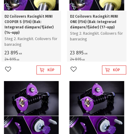
D2 Coilovers Racingkit MINI
D2 Coilovers Racingkit MINI
COOPER S (F56) (Bak:
ONE (F56) (Bak: Integrerad
Integrerad dämpare/fjäder)
dämpare/fjäder) (17~upp)
(14~upp)
Steg 2. Racingkit. Coilovers för
Steg 2. Racingkit. Coilovers för
banracing
banracing
23 895
23 895
KR
KR
24 895
24 895
KR
KR
KÖP
KÖP
Lägg till i favoriter
Lägg till i favoriter