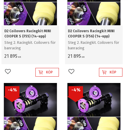
D2 Coilovers Racingkit MINI
D2 Coilovers Racingkit MINI
COOPER S (F55) (14~upp)
COOPER S (F56) (14~upp)
Steg 2. Racingkit. Coilovers för
Steg 2. Racingkit. Coilovers för
banracing
banracing
21 895
21 895
KR
KR
KÖP
KÖP
Lägg till i favoriter
Lägg till i favoriter
4
%
4
%