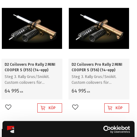
D2 Coilovers Pro Rally 2 MINI
D2 Coilovers Pro Rally 2 MINI
COOPER S (F55) (14~upp)
COOPER S (F56) (14~upp)
Steg 3. Rally Grus/Snökit.
Steg 3. Rally Grus/Snökit.
Custom coilovers för
Custom coilovers för
professionell rally grus/snö
professionell rally grus/snö
64 995
64 995
KR
KR
KÖP
KÖP
Lägg till i favoriter
Lägg till i favoriter