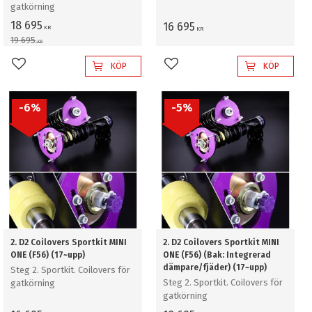
gatkörning
18 695
16 695
KR
KR
19 695
KR
KÖP
KÖP
Lägg till i favoriter
Lägg till i favoriter
6
%
5
%
2. D2 Coilovers Sportkit MINI
2. D2 Coilovers Sportkit MINI
ONE (F56) (17~upp)
ONE (F56) (Bak: Integrerad
dämpare/fjäder) (17~upp)
Steg 2. Sportkit. Coilovers för
Steg 2. Sportkit. Coilovers för
gatkörning
gatkörning