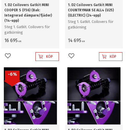
1. D2 Coilovers Gatkit MINI
1. D2 Coilovers Gatkit MINI
COOPER S (F56) (Bak:
COUNTRYMAN SE ALL4 (U25)
Integrerad dämpare/fjäder)
(ELECTRIC) (24~upp)
(14~upp)
Steg 1. Gatkit. Coilovers för
Steg 1. Gatkit. Coilovers för
gatkörning
gatkörning
16 695
14 695
KR
KR
KÖP
KÖP
Lägg till i favoriter
Lägg till i favoriter
6
%