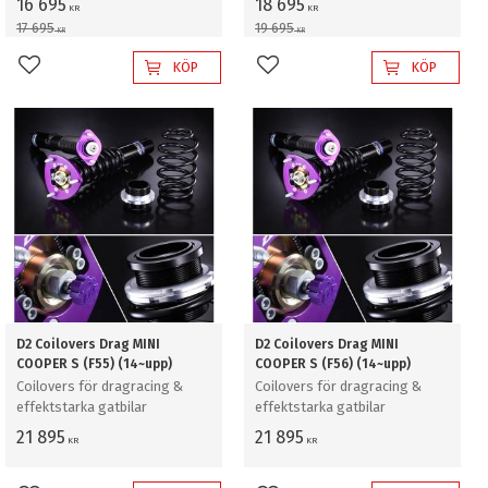
16 695
18 695
KR
KR
17 695
19 695
KR
KR
KÖP
KÖP
Lägg till i favoriter
Lägg till i favoriter
D2 Coilovers Drag MINI
D2 Coilovers Drag MINI
COOPER S (F55) (14~upp)
COOPER S (F56) (14~upp)
Coilovers för dragracing &
Coilovers för dragracing &
effektstarka gatbilar
effektstarka gatbilar
21 895
21 895
KR
KR