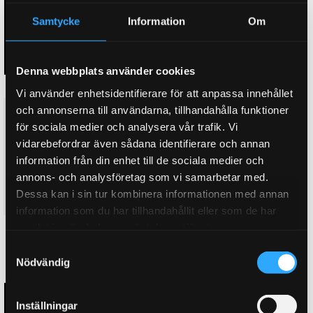
Samtycke
Information
Om
Denna webbplats använder cookies
Vi använder enhetsidentifierare för att anpassa innehållet
och annonserna till användarna, tillhandahålla funktioner
D2 Coilovers Pro Rally 2 MINI
D2 Coilovers Pro Rally 2 MINI
COOPER S (F56) (Bak:
COUNTRYMAN SE ALL4 (U25)
för sociala medier och analysera vår trafik. Vi
Integrerad dämpare/fjäder)
(ELECTRIC) (24~upp)
vidarebefordrar även sådana identifierare och annan
(14~upp)
Steg 3. Rally Grus/Snökit.
information från din enhet till de sociala medier och
Steg 3. Rally Grus/Snökit.
Custom coilovers för
annons- och analysföretag som vi samarbetar med.
Custom coilovers för
professionell rally grus/snö
professionell rally grus/snö
Dessa kan i sin tur kombinera informationen med annan
64 995
64 995
KR
KR
information som du har tillhandahållit eller som de har
samlat in när du har använt deras tjänster.
KÖP
KÖP
Lägg till i favoriter
Lägg till i favoriter
S
Nödvändig
a
m
t
Inställningar