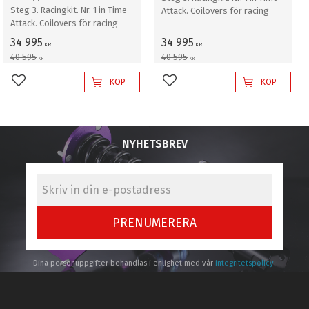
Steg 3. Racingkit. Nr. 1 in Time
Attack. Coilovers för racing
Attack. Coilovers för racing
34 995
34 995
KR
KR
40 595
40 595
KR
KR
KÖP
KÖP
Lägg till i favoriter
Lägg till i favoriter
NYHETSBREV
PRENUMERERA
Dina personuppgifter behandlas i enlighet med vår
integritetspolicy
.