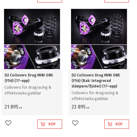
Lägg till i favoriter
Lägg till i favoriter
D2 Coilovers Drag MINI ONE
D2 Coilovers Drag MINI ONE
(F56) (17~upp)
(F56) (Bak: Integrerad
dämpare/fjäder) (17~upp)
Coilovers för dragracing &
Coilovers för dragracing &
effektstarka gatbilar
effektstarka gatbilar
21 895
23 895
KR
KR
KÖP
KÖP
Lägg till i favoriter
Lägg till i favoriter