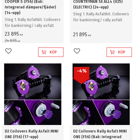
COOPER S (F56) (Bak:
COUNTRYMAN SE ALL4 (U25)
Integrerad dämpare/fjäder)
(ELECTRIC) (24~upp)
(14~upp)
Steg 1. Rally Asfaltkit. Coilovers
Steg 1. Rally Asfaltkit. Coilovers
för bankörning/ rally asfalt
för bankörning/ rally asfalt
23 895
21 895
KR
KR
24 895
KR
KÖP
KÖP
Lägg till i favoriter
Lägg till i favoriter
4
%
D2 Coilovers Rally Asfalt MINI
D2 Coilovers Rally Asfalt MINI
ONE (F56) (17~upp)
ONE (F56) (Bak: Integrerad