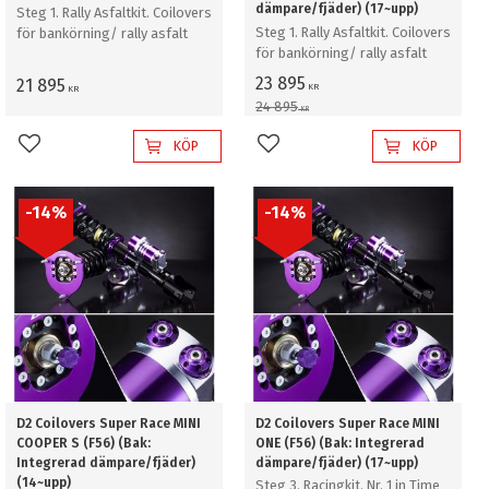
dämpare/fjäder) (17~upp)
Steg 1. Rally Asfaltkit. Coilovers
Steg 1. Rally Asfaltkit. Coilovers
för bankörning/ rally asfalt
för bankörning/ rally asfalt
23 895
21 895
KR
KR
24 895
KR
KÖP
KÖP
Lägg till i favoriter
Lägg till i favoriter
14
%
14
%
D2 Coilovers Super Race MINI
D2 Coilovers Super Race MINI
COOPER S (F56) (Bak:
ONE (F56) (Bak: Integrerad
Integrerad dämpare/fjäder)
dämpare/fjäder) (17~upp)
(14~upp)
Steg 3. Racingkit. Nr. 1 in Time