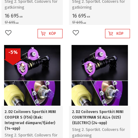
Steg 2. Sportkit. Coilovers för
Steg 2. Sportkit. Coilovers för
gatkörning
gatkörning
16 695
16 695
KR
KR
17 695
17 695
KR
KR
KÖP
KÖP
Lägg till i favoriter
Lägg till i favoriter
5
%
2. D2 Coilovers Sportkit MINI
2. D2 Coilovers Sportkit MINI
COOPER S (F56) (Bak:
COUNTRYMAN SE ALL4 (U25)
Integrerad dämpare/fjäder)
(ELECTRIC) (24~upp)
(14~upp)
Steg 2. Sportkit. Coilovers för
Steg 2. Sportkit. Coilovers för
gatkörning