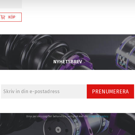
KÖP
NYHETSBREV
PRENUMERERA
Dina personuppgifter behandlas i enlighet med vår
integritetspolicy
.