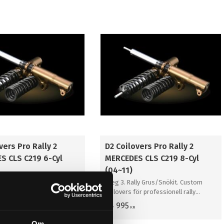
vers Pro Rally 2
D2 Coilovers Pro Rally 2
S CLS C219 6-Cyl
MERCEDES CLS C219 8-Cyl
(04~11)
lly Grus/Snökit. Custom
Steg 3. Rally Grus/Snökit. Custom
ör professionell rally
coilovers för professionell rally
grus/snö
64 995
KR
Om