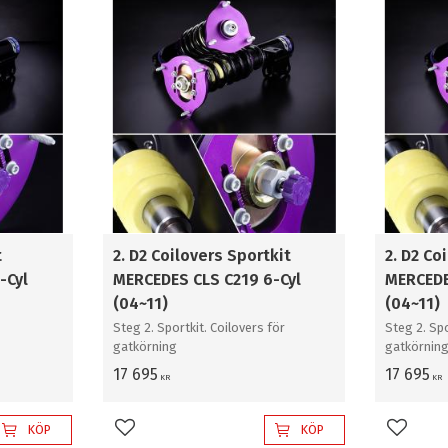
Rally asfalt
Rally a
2
Rally grus / snö
Sportk
2
t
2. D2 Coilovers Sportkit
2. D2 Co
-Cyl
MERCEDES CLS C219 6-Cyl
MERCEDE
(04~11)
(04~11)
Steg 2. Sportkit. Coilovers för
Steg 2. Spo
gatkörning
gatkörnin
17 695
17 695
KR
KR
KÖP
KÖP
Lägg till i favoriter
Lägg til