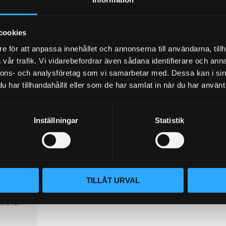
KÖP
KÖP
Lägg till i favoriter
Lägg til
cookies
e för att anpassa innehållet och annonserna till användarna, tillh
vår trafik. Vi vidarebefordrar även sådana identifierare och anna
nnons- och analysföretag som vi samarbetar med. Dessa kan i sin
har tillhandahållit eller som de har samlat in när du har använt 
Inställningar
Statistik
falt
-Cyl
TILLÅT URVAL
vers för