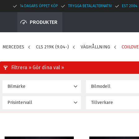
14 DAGARS ÖPPET KÖP
TRYGGA BETALALTERNATIV
EST 2004
PRODUKTER
MERCEDES
CLS 219K (9.04-)
VÄGHÅLLNING
COILOV
Bilmärke
Bilmodell
MERCEDES BENZ
CLS C219 6-Cyl (04~11)
12
Prisintervall
Tillverkare
CLS C219 8-Cyl (04~11)
15 695
64 995
D2 Racingsport