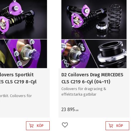
sfalt
2
it
2
ilovers Sportkit
D2 Coilovers Drag MERCEDES
S CLS C219 8-Cyl
CLS C219 6-Cyl (04~11)
Coilovers för dragracing &
effektstarka gatbilar
rtkit. Coilovers för
g
23 895
KR
KÖP
KÖP
l i favoriter
Lägg till i favoriter