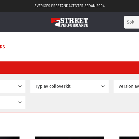
SVERIGES PRESTANDACENTER SEDAN 2004
ERS
Typ av coiloverkit
Version av
Dragracing
Drag
6
2
Drifting
Driftkit
6
2
12
Gatkit
Gatkit
2
Gatkit / Trackday
Pro Ral
2