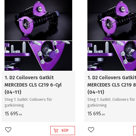
1. D2 Coilovers Gatkit
1. D2 Coilovers Gatki
MERCEDES CLS C219 6-Cyl
MERCEDES CLS C219 8
(04~11)
(04~11)
Steg 1. Gatkit. Coilovers för
Steg 1. Gatkit. Coilovers för
gatkörning
gatkörning
15 695
15 695
KR
KR
KÖP
Lägg till i favoriter
Lägg till i favoriter