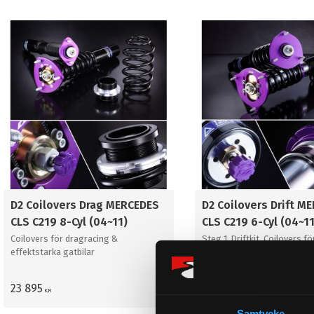
D2 Coilovers Drag MERCEDES
D2 Coilovers Drift M
CLS C219 8-Cyl (04~11)
CLS C219 6-Cyl (04~11
Coilovers för dragracing &
Steg 1. Driftkit. Coilovers fö
effektstarka gatbilar
23 895
23 895
KR
KR
Samtycke