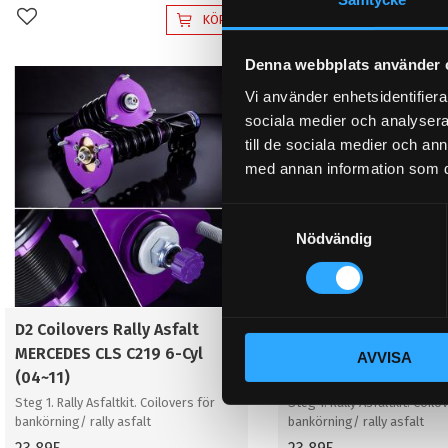
KÖP
Lägg till i favoriter
Lägg till i favoriter
Denna webbplats använder 
Vi använder enhetsidentifierar
sociala medier och analysera 
till de sociala medier och a
med annan information som du 
S
Nödvändig
a
m
t
y
D2 Coilovers Rally Asfalt
D2 Coilovers Rally As
c
MERCEDES CLS C219 6-Cyl
MERCEDES CLS C219 8
AVVISA
k
(04~11)
(04~11)
e
Steg 1. Rally Asfaltkit. Coilovers för
Steg 1. Rally Asfaltkit. Coilo
s
bankörning/ rally asfalt
bankörning/ rally asfalt
v