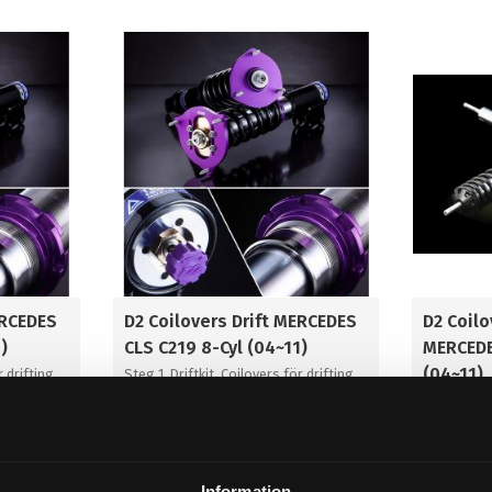
ERCEDES
D2 Coilovers Drift MERCEDES
D2 Coilo
)
CLS C219 8-Cyl (04~11)
MERCEDE
(04~11)
r drifting
Steg 1. Driftkit. Coilovers för drifting
Steg 3. Ra
coilovers f
grus/snö
23 895
64 995
KR
KR
Information