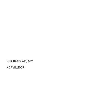
HUR HANDLAR JAG?
KÖPVILLKOR
INTEGRITETSPOLICY
COOKIES
REKLAMATION OCH RETUR