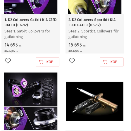
1. D2 Coilovers Gatkit KIA CEED
2. D2 Coilovers Sportkit KIA
HATCH (06~12)
CEED HATCH (06~12)
Steg 1. Gatkit. Coilovers för
Steg 2. Sportkit. Coilovers för
gatkörning
gatkörning
14 695
16 695
KR
KR
16 695
18 695
KR
KR
KÖP
KÖP
Lägg till i favoriter
Lägg till i favoriter