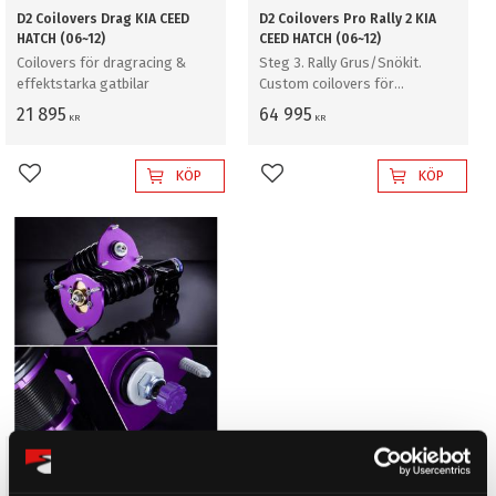
D2 Coilovers Drag KIA CEED
D2 Coilovers Pro Rally 2 KIA
HATCH (06~12)
CEED HATCH (06~12)
Coilovers för dragracing &
Steg 3. Rally Grus/Snökit.
effektstarka gatbilar
Custom coilovers för
professionell rally grus/snö
21 895
64 995
KR
KR
KÖP
KÖP
Lägg till i favoriter
Lägg till i favoriter
D2 Coilovers Rally Asfalt KIA
CEED HATCH (06~12)