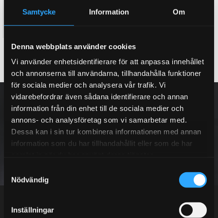
Steg 1. Rally Asfaltkit. Coilovers
för bankörning/ rally asfalt
Samtycke
Information
Om
21 895
KR
Denna webbplats använder cookies
KÖP
Lägg till i favoriter
Vi använder enhetsidentifierare för att anpassa innehållet
och annonserna till användarna, tillhandahålla funktioner
för sociala medier och analysera vår trafik. Vi
NYHETSBREV
vidarebefordrar även sådana identifierare och annan
information från din enhet till de sociala medier och
annons- och analysföretag som vi samarbetar med.
Dessa kan i sin tur kombinera informationen med annan
information som du har tillhandahållit eller som de har
PRENUMERERA
samlat in när du har använt deras tjänster.
S
Nödvändig
Dina personuppgifter behandlas i enlighet med vår
integritetspolicy
.
a
m
t
Inställningar
y