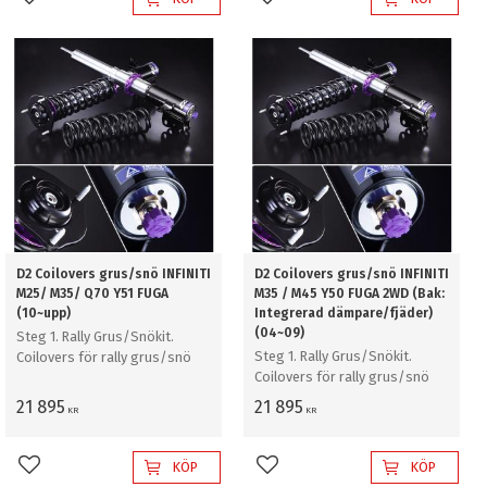
Lägg till i favoriter
Lägg till i favoriter
D2 Coilovers grus/snö INFINITI
D2 Coilovers grus/snö INFINITI
M25/ M35/ Q70 Y51 FUGA
M35 / M45 Y50 FUGA 2WD (Bak:
(10~upp)
Integrerad dämpare/fjäder)
(04~09)
Steg 1. Rally Grus/Snökit.
Steg 1. Rally Grus/Snökit.
Coilovers för rally grus/snö
Coilovers för rally grus/snö
21 895
21 895
KR
KR
KÖP
KÖP
Lägg till i favoriter
Lägg till i favoriter