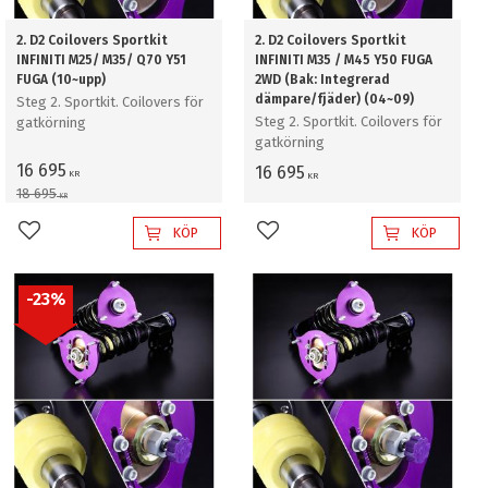
2. D2 Coilovers Sportkit
2. D2 Coilovers Sportkit
INFINITI M25/ M35/ Q70 Y51
INFINITI M35 / M45 Y50 FUGA
FUGA (10~upp)
2WD (Bak: Integrerad
dämpare/fjäder) (04~09)
Steg 2. Sportkit. Coilovers för
Steg 2. Sportkit. Coilovers för
gatkörning
gatkörning
16 695
16 695
KR
KR
18 695
KR
KÖP
KÖP
Lägg till i favoriter
Lägg till i favoriter
23
%