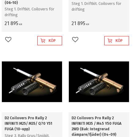
(06~10)
Steg 1. Driftkit. Coilovers för
Steg 1. Driftkit. Coilovers för
drifting
drifting
21 895
21 895
KR
KR
KÖP
KÖP
Lägg till i favoriter
Lägg till i favoriter
D2 Coilovers Pro Rally 2
D2 Coilovers Pro Rally 2
INFINITI M25/ M35/ Q70 Y51
INFINITI M35 / M45 Y50 FUGA
FUGA (10~upp)
2WD (Bak: Integrerad
dämpare/fjäder) (04~09)
Steg 3. Rally Grus/Snökit.