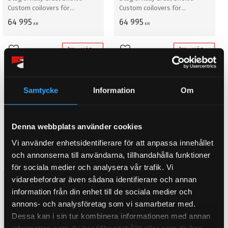
Custom coilovers för
Custom coilovers för
professionell rally grus/snö
professionell rally grus/snö
64 995
64 995
KR
KR
KÖP
KÖP
Lägg till i favoriter
Lägg till i favoriter
8
%
Samtycke
Information
Om
Denna webbplats använder cookies
Vi använder enhetsidentifierare för att anpassa innehållet
och annonserna till användarna, tillhandahålla funktioner
för sociala medier och analysera vår trafik. Vi
vidarebefordrar även sådana identifierare och annan
D2 Coilovers Racingkit
D2 Coilovers Racingkit
INFINITI M25/ M35/ Q70 Y51
INFINITI M35 / M45 Y50 FUGA
information från din enhet till de sociala medier och
FUGA (10~upp)
2WD (Bak: Integrerad
annons- och analysföretag som vi samarbetar med.
dämpare/fjäder) (04~09)
Steg 2. Racingkit. Coilovers för
Dessa kan i sin tur kombinera informationen med annan
Steg 2. Racingkit. Coilovers för
banracing
information som du har tillhandahållit eller som de har
banracing