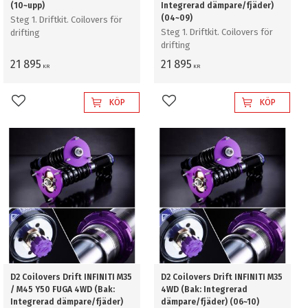
(10~upp)
Integrerad dämpare/fjäder)
(04~09)
Steg 1. Driftkit. Coilovers för
Steg 1. Driftkit. Coilovers för
drifting
drifting
21 895
21 895
KR
KR
KÖP
KÖP
Lägg till i favoriter
Lägg till i favoriter
D2 Coilovers Drift INFINITI M35
D2 Coilovers Drift INFINITI M35
/ M45 Y50 FUGA 4WD (Bak:
4WD (Bak: Integrerad
Integrerad dämpare/fjäder)
dämpare/fjäder) (06~10)