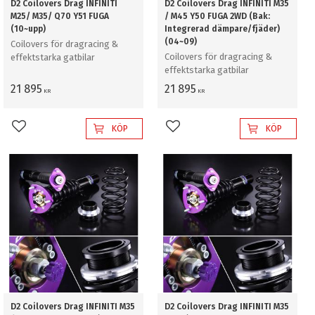
D2 Coilovers Drag INFINITI
D2 Coilovers Drag INFINITI M35
M25/ M35/ Q70 Y51 FUGA
/ M45 Y50 FUGA 2WD (Bak:
(10~upp)
Integrerad dämpare/fjäder)
(04~09)
Coilovers för dragracing &
Coilovers för dragracing &
effektstarka gatbilar
effektstarka gatbilar
21 895
21 895
KR
KR
KÖP
KÖP
Lägg till i favoriter
Lägg till i favoriter
D2 Coilovers Drag INFINITI M35
D2 Coilovers Drag INFINITI M35