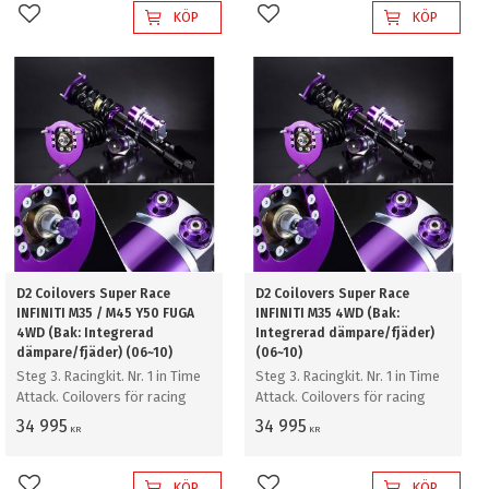
KÖP
KÖP
Lägg till i favoriter
Lägg till i favoriter
D2 Coilovers Super Race
D2 Coilovers Super Race
INFINITI M35 / M45 Y50 FUGA
INFINITI M35 4WD (Bak:
4WD (Bak: Integrerad
Integrerad dämpare/fjäder)
dämpare/fjäder) (06~10)
(06~10)
Steg 3. Racingkit. Nr. 1 in Time
Steg 3. Racingkit. Nr. 1 in Time
Attack. Coilovers för racing
Attack. Coilovers för racing
34 995
34 995
KR
KR
KÖP
KÖP