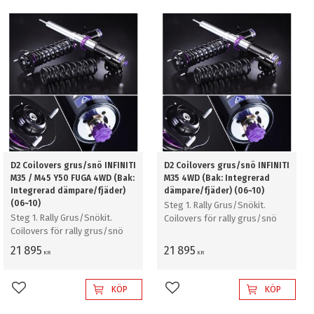
D2 Coilovers grus/snö INFINITI
D2 Coilovers grus/snö INFINITI
M35 / M45 Y50 FUGA 4WD (Bak:
M35 4WD (Bak: Integrerad
Integrerad dämpare/fjäder)
dämpare/fjäder) (06~10)
(06~10)
Steg 1. Rally Grus/Snökit.
Steg 1. Rally Grus/Snökit.
Coilovers för rally grus/snö
Coilovers för rally grus/snö
21 895
21 895
KR
KR
KÖP
KÖP
Lägg till i favoriter
Lägg till i favoriter