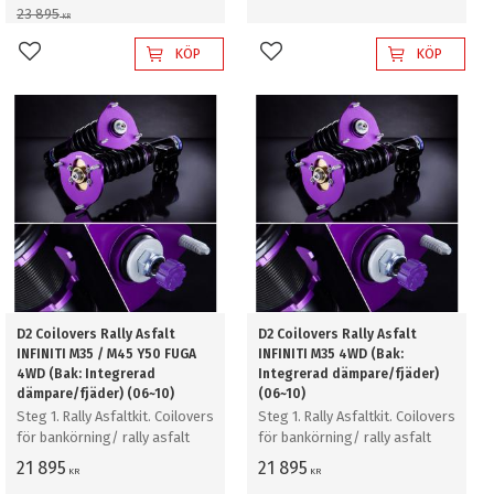
23 895
KR
KÖP
KÖP
Lägg till i favoriter
Lägg till i favoriter
D2 Coilovers Rally Asfalt
D2 Coilovers Rally Asfalt
INFINITI M35 / M45 Y50 FUGA
INFINITI M35 4WD (Bak:
4WD (Bak: Integrerad
Integrerad dämpare/fjäder)
dämpare/fjäder) (06~10)
(06~10)
Steg 1. Rally Asfaltkit. Coilovers
Steg 1. Rally Asfaltkit. Coilovers
för bankörning/ rally asfalt
för bankörning/ rally asfalt
21 895
21 895
KR
KR