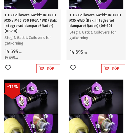
1. D2 Coilovers Gatkit INFINITI
1. D2 Coilovers Gatkit INFINITI
M35 / M45 Y50 FUGA 4WD (Bak:
M35 4WD (Bak: Integrerad
Integrerad dämpare/fjäder)
dämpare/fjäder) (06~10)
(06~10)
Steg 1. Gatkit. Coilovers för
Steg 1. Gatkit. Coilovers för
gatkörning
gatkörning
14 695
14 695
KR
KR
19 695
KR
KÖP
KÖP
Lägg till i favoriter
Lägg till i favoriter
11
%