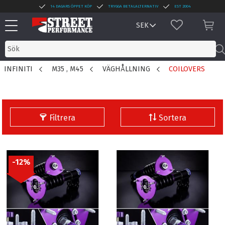
14 DAGARS ÖPPET KÖP
TRYGGA BETALALTERNATIV
EST 2004
Meny
FAVORITER
KUN
INFINITI
M35 , M45
VÄGHÅLLNING
COILOVERS
Filtrera
Sortera
12
%