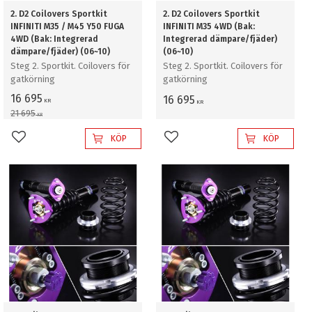
2. D2 Coilovers Sportkit
2. D2 Coilovers Sportkit
INFINITI M35 / M45 Y50 FUGA
INFINITI M35 4WD (Bak:
4WD (Bak: Integrerad
Integrerad dämpare/fjäder)
dämpare/fjäder) (06~10)
(06~10)
Steg 2. Sportkit. Coilovers för
Steg 2. Sportkit. Coilovers för
gatkörning
gatkörning
16 695
16 695
KR
KR
21 695
KR
KÖP
KÖP
Lägg till i favoriter
Lägg till i favoriter