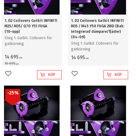
1. D2 Coilovers Gatkit INFINITI
1. D2 Coilovers Gatkit INFINITI
M25/ M35/ Q70 Y51 FUGA
M35 / M45 Y50 FUGA 2WD (Bak:
(10~upp)
Integrerad dämpare/fjäder)
(04~09)
Steg 1. Gatkit. Coilovers för
Steg 1. Gatkit. Coilovers för
gatkörning
gatkörning
14 695
14 695
KR
KR
16 695
KR
KÖP
KÖP
Lägg till i favoriter
Lägg till i favoriter
25
%