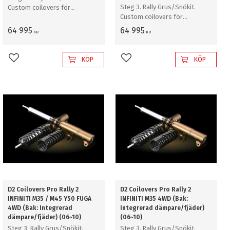
Steg 3. Rally Grus/Snökit.
Custom coilovers för
Custom coilovers för
professionell rally grus/snö
professionell rally grus/snö
64 995
64 995
KR
KR
KÖP
KÖP
Lägg till i favoriter
Lägg till i favoriter
D2 Coilovers Pro Rally 2
D2 Coilovers Pro Rally 2
INFINITI M35 / M45 Y50 FUGA
INFINITI M35 4WD (Bak:
4WD (Bak: Integrerad
Integrerad dämpare/fjäder)
dämpare/fjäder) (06~10)
(06~10)
Steg 3. Rally Grus/Snökit.
Steg 3. Rally Grus/Snökit.