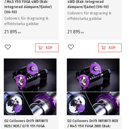
/ M45 Y50 FUGA 4WD (Bak:
4WD (Bak: Integrerad
Integrerad dämpare/fjäder)
dämpare/fjäder) (06~10)
(06~10)
Coilovers för dragracing &
Coilovers för dragracing &
effektstarka gatbilar
effektstarka gatbilar
21 895
21 895
KR
KR
KÖP
KÖP
Lägg till i favoriter
Lägg till i favoriter
D2 Coilovers Drift INFINITI
D2 Coilovers Drift INFINITI M35
M25/ M35/ Q70 Y51 FUGA
/ M45 Y50 FUGA 2WD (Bak: