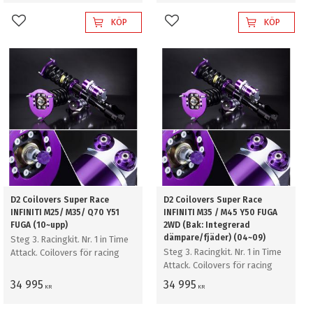
KÖP
KÖP
Lägg till i favoriter
Lägg till i favoriter
D2 Coilovers Super Race
D2 Coilovers Super Race
INFINITI M25/ M35/ Q70 Y51
INFINITI M35 / M45 Y50 FUGA
FUGA (10~upp)
2WD (Bak: Integrerad
dämpare/fjäder) (04~09)
Steg 3. Racingkit. Nr. 1 in Time
Steg 3. Racingkit. Nr. 1 in Time
Attack. Coilovers för racing
Attack. Coilovers för racing
34 995
34 995
KR
KR