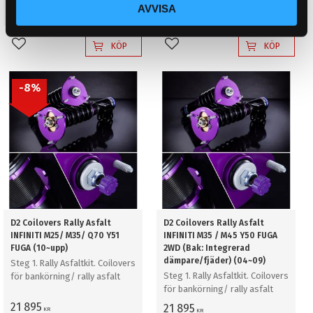
21 895
21 895
AVVISA
KR
KR
KÖP
KÖP
Lägg till i favoriter
Lägg till i favoriter
8
%
D2 Coilovers Rally Asfalt
D2 Coilovers Rally Asfalt
INFINITI M25/ M35/ Q70 Y51
INFINITI M35 / M45 Y50 FUGA
FUGA (10~upp)
2WD (Bak: Integrerad
dämpare/fjäder) (04~09)
Steg 1. Rally Asfaltkit. Coilovers
Steg 1. Rally Asfaltkit. Coilovers
för bankörning/ rally asfalt
för bankörning/ rally asfalt
21 895
21 895
KR
KR