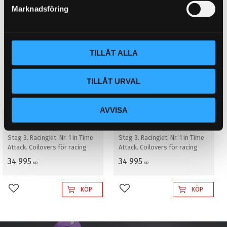
s
Marknadsföring
v
a
l
TILLÅT ALLA
TILLÅT URVAL
AVVISA
D2 Coilovers Super Race ALFA
D2 Coilovers Super Race ALFA
ROMEO 147 4-Cyl (00~10)
ROMEO 147 6-Cyl (00~10)
Steg 3. Racingkit. Nr. 1 in Time
Steg 3. Racingkit. Nr. 1 in Time
Attack. Coilovers för racing
Attack. Coilovers för racing
34 995
34 995
KR
KR
KÖP
KÖP
Lägg till i favoriter
Lägg till i favoriter