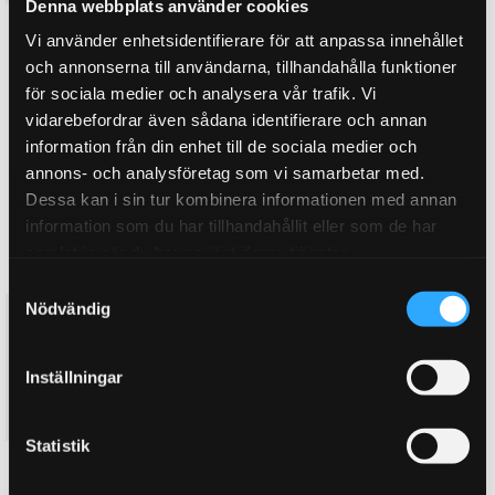
Denna webbplats använder cookies
KÖP
KÖP
Vi använder enhetsidentifierare för att anpassa innehållet
Lägg till i favoriter
Lägg till i favoriter
och annonserna till användarna, tillhandahålla funktioner
för sociala medier och analysera vår trafik. Vi
vidarebefordrar även sådana identifierare och annan
information från din enhet till de sociala medier och
annons- och analysföretag som vi samarbetar med.
Dessa kan i sin tur kombinera informationen med annan
information som du har tillhandahållit eller som de har
samlat in när du har använt deras tjänster.
S
Nödvändig
a
D2 Coilovers Rally Asfalt ALFA
D2 Coilovers Rally Asfalt ALFA
ROMEO 147 4-Cyl (00~10)
ROMEO 147 6-Cyl (00~10)
m
Steg 1. Rally Asfaltkit. Coilovers
Steg 1. Rally Asfaltkit. Coilovers
t
Inställningar
för bankörning/ rally asfalt
för bankörning/ rally asfalt
y
22 895
22 895
KR
KR
c
k
Statistik
e
KÖP
KÖP
Lägg till i favoriter
Lägg till i favoriter