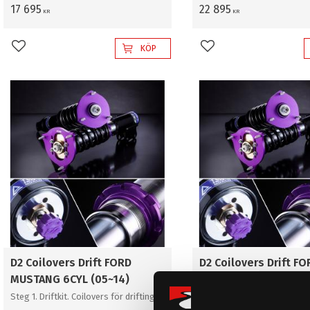
17 695
22 895
KR
KR
KÖP
Lägg till i favoriter
Lägg till i favoriter
D2 Coilovers Drift FORD
D2 Coilovers Drift FO
MUSTANG 6CYL (05~14)
MUSTANG 8-Cyl (05~1
Steg 1. Driftkit. Coilovers för drifting
Steg 1. Driftkit. Coilovers fö