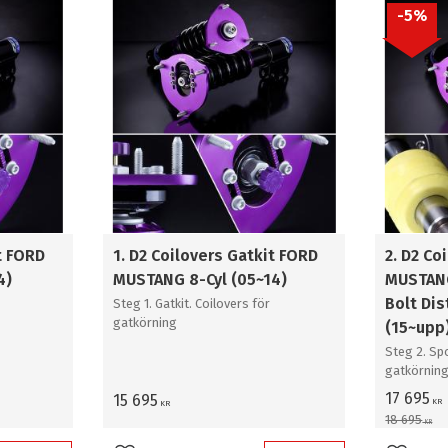
5
%
Rally asfalt
Pro Ral
3
Rally grus / snö
Rally a
3
Sportk
t FORD
1. D2 Coilovers Gatkit FORD
2. D2 Co
4)
MUSTANG 8-Cyl (05~14)
MUSTANG
Bolt Di
Steg 1. Gatkit. Coilovers för
gatkörning
(15~upp
Steg 2. Spo
gatkörnin
17 695
15 695
KR
KR
18 695
KR