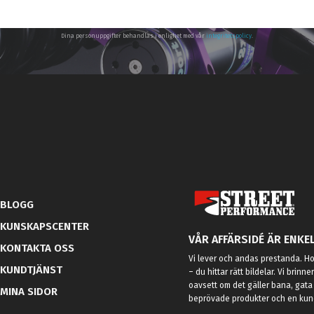
Dina personuppgifter behandlas i enlighet med vår
integritetspolicy
.
BLOGG
KUNSKAPSCENTER
VÅR AFFÄRSIDÉ ÄR ENKEL
KONTAKTA OSS
Vi lever och andas prestanda. Hos
KUNDTJÄNST
– du hittar rätt bildelar. Vi brinne
oavsett om det gäller bana, gata 
MINA SIDOR
beprövade produkter och en kundt