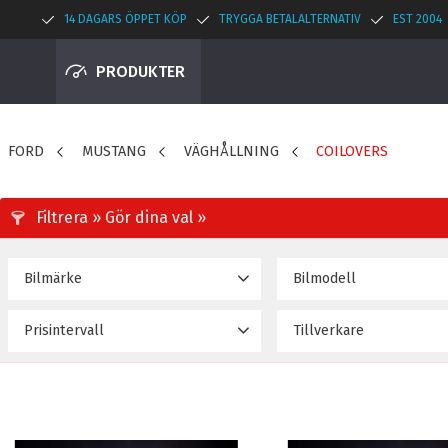
14 DAGARS ÖPPET KÖP
TRYGGA BETALALTERNATIV
EST 2004
PRODUKTER
FORD
MUSTANG
VÄGHÅLLNING
COILOVERS
Bilmärke
Bilmodell
FORD
MUSTANG (Rr Lower M
21
Prisintervall
Tillverkare
Bolt Distance 75mm)
(15~upp)
15 695
64 995
D2 Racingsport
MUSTANG 6CYL (05~14)
MUSTANG 8-Cyl (05~14)