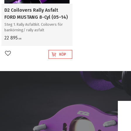
D2 Coilovers Rally Asfalt
FORD MUSTANG 8-Cyl (05~14)
Steg 1. Rally Asfaltkit. Coilovers för
bankörning/ rally asfalt
22 895
KR
KÖP
Lägg till i favoriter