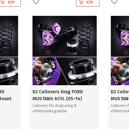
KÖP
KÖP
Lägg till i favoriter
Lägg til
RD
D2 Coilovers Drag FORD
D2 Coil
Mount
MUSTANG 6CYL (05~14)
MUSTANG
Coilovers för dragracing &
Coilovers 
effektstarka gatbilar
effektstar