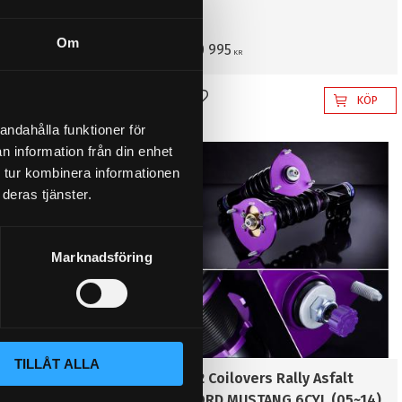
Om
40 995
KR
KÖP
KÖP
l i favoriter
Lägg till i favoriter
andahålla funktioner för
n information från din enhet
 tur kombinera informationen
deras tjänster.
Marknadsföring
TILLÅT ALLA
vers Rally Asfalt
D2 Coilovers Rally Asfalt
STANG (Rr Lower
FORD MUSTANG 6CYL (05~14)