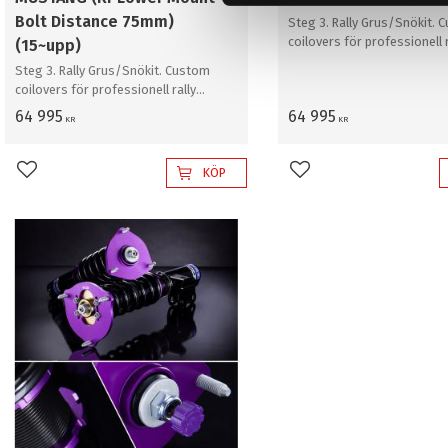
s
Bolt Distance 75mm)
Steg 3. Rally Grus/Snökit. 
v
coilovers för professionell r
(15~upp)
a
grus/snö
Steg 3. Rally Grus/Snökit. Custom
l
coilovers för professionell rally
grus/snö
64 995
64 995
KR
KR
KÖP
Lägg till i favoriter
Lägg till i favoriter