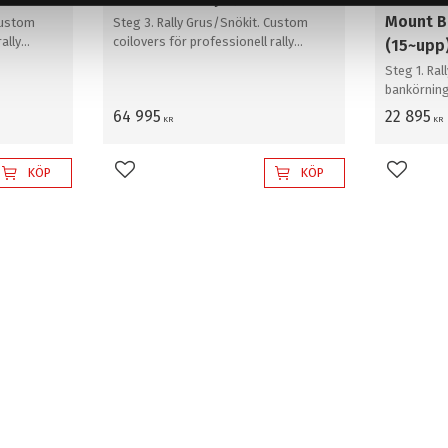
Mount B
Custom
Steg 3. Rally Grus/Snökit. Custom
ally
coilovers för professionell rally
(15~upp
grus/snö
Steg 1. Ral
bankörning/
64 995
22 895
KR
KR
KÖP
KÖP
Lägg till i favoriter
Lägg til