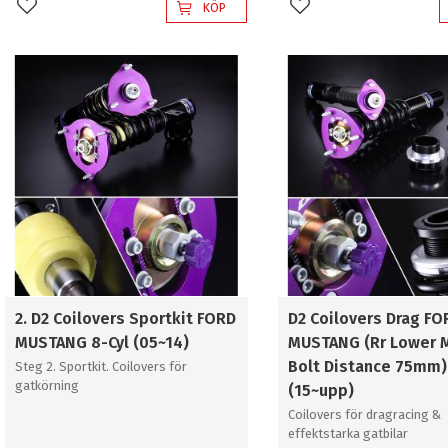
KÖP
Lägg till i favoriter
Lägg till i favoriter
2. D2 Coilovers Sportkit FORD
D2 Coilovers Drag FO
MUSTANG 8-Cyl (05~14)
MUSTANG (Rr Lower 
Bolt Distance 75mm)
Steg 2. Sportkit. Coilovers för
gatkörning
(15~upp)
Coilovers för dragracing &
effektstarka gatbilar