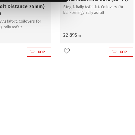
olt Distance 75mm)
Steg 1. Rally Asfaltkit. Coilovers för
bankörning/ rally asfalt
)
ly Asfaltkit. Coilovers för
 rally asfalt
22 895
KR
KÖP
KÖP
l i favoriter
Lägg till i favoriter