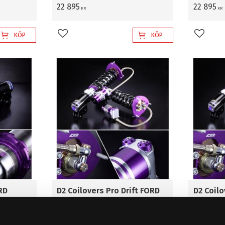
22 895
22 895
KR
KR
KÖP
KÖP
Lägg till i favoriter
Lägg til
RD
D2 Coilovers Pro Drift FORD
D2 Coilo
4)
MUSTANG (Rr Lower Mount
MUSTANG
Bolt Distance 75mm)
r drifting
Steg 2. Dri