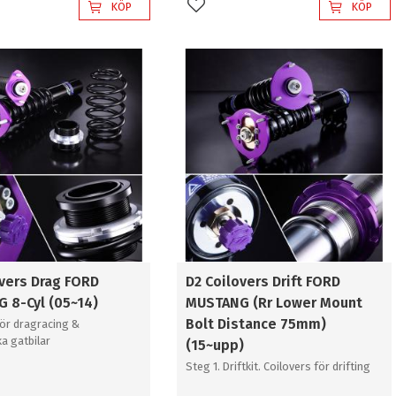
KÖP
KÖP
l i favoriter
Lägg till i favoriter
overs Drag FORD
D2 Coilovers Drift FORD
 8-Cyl (05~14)
MUSTANG (Rr Lower Mount
Bolt Distance 75mm)
för dragracing &
ka gatbilar
(15~upp)
Steg 1. Driftkit. Coilovers för drifting