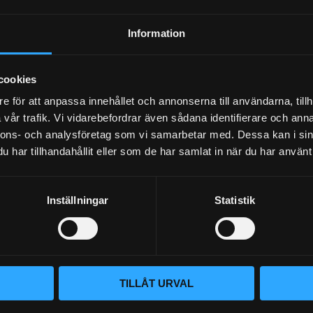
(15~upp)
Steg 2. Driftkit. Coilovers för drifting
Information
40 995
40 995
KR
KR
KÖP
KÖP
cookies
Lägg till i favoriter
Lägg til
e för att anpassa innehållet och annonserna till användarna, tillh
vår trafik. Vi vidarebefordrar även sådana identifierare och anna
nnons- och analysföretag som vi samarbetar med. Dessa kan i sin
har tillhandahållit eller som de har samlat in när du har använt 
Inställningar
Statistik
TILLÅT URVAL
y 2 FORD
D2 Coilovers Pro Rally 2 FORD
D2 Coilo
4)
MUSTANG 8-Cyl (05~14)
FORD MU