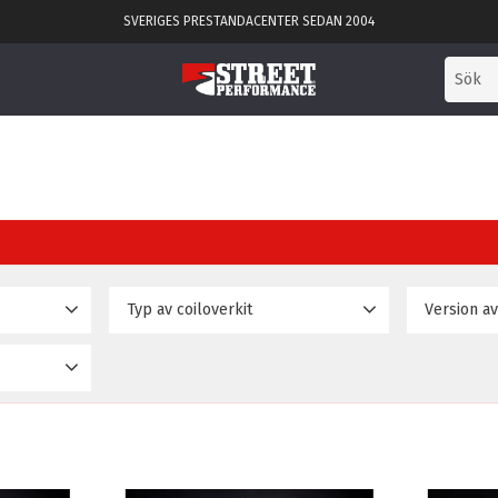
SVERIGES PRESTANDACENTER SEDAN 2004
Typ av coiloverkit
Version av
ount
Dragracing
Drag
3
7
Drifting
Driftkit
6
21
7
Gatkit
Gatkit
3
7
Gatkit / Trackday
Pro Dri
3