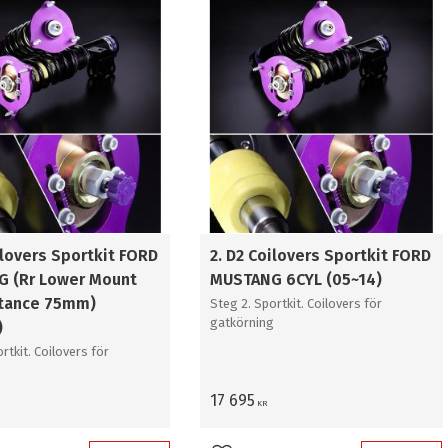
ly 2
3
sfalt
3
it
3
ilovers Sportkit FORD
2. D2 Coilovers Sportkit FORD
 (Rr Lower Mount
MUSTANG 6CYL (05~14)
stance 75mm)
Steg 2. Sportkit. Coilovers för
gatkörning
)
rtkit. Coilovers för
g
17 695
KR