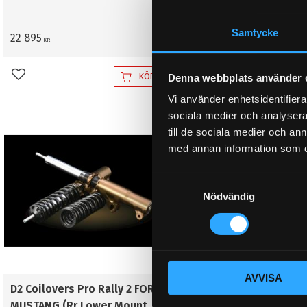
Samtycke
22 895
22 895
KR
KR
KÖP
Denna webbplats använder 
Lägg till i favoriter
Lägg till i favoriter
Vi använder enhetsidentifierar
sociala medier och analysera 
till de sociala medier och a
med annan information som du 
S
Nödvändig
a
m
t
y
c
AVVISA
k
D2 Coilovers Pro Rally 2 FORD
D2 Coilovers Pro Rall
e
MUSTANG (Rr Lower Mount
MUSTANG 6CYL (05~1