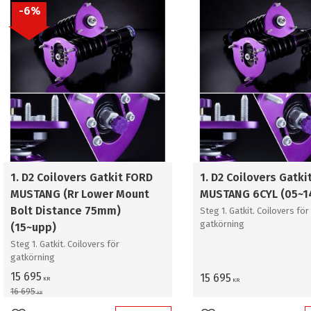
6
%
1. D2 Coilovers Gatkit FORD
1. D2 Coilovers Gatki
MUSTANG (Rr Lower Mount
MUSTANG 6CYL (05~1
Bolt Distance 75mm)
Steg 1. Gatkit. Coilovers för
gatkörning
(15~upp)
Steg 1. Gatkit. Coilovers för
gatkörning
15 695
15 695
KR
KR
16 695
KR