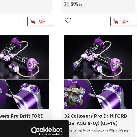
22 895
KR
KÖP
KÖP
l i favoriter
Lägg till i favoriter
vers Pro Drift FORD
D2 Coilovers Pro Drift FORD
 6CYL (05~14)
MUSTANG 8-Cyl (05~14)
ftkit. Coilovers för drifting
Steg 2. Driftkit. Coilovers för drifting