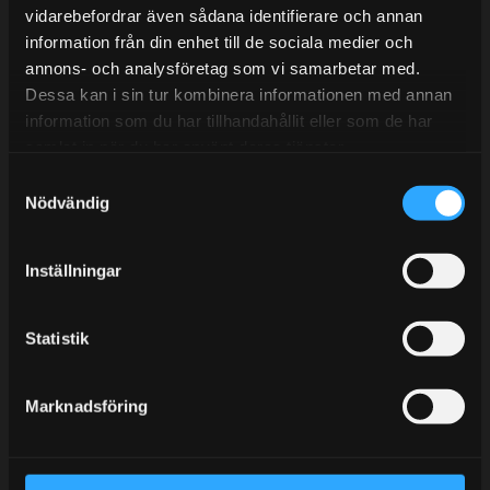
vidarebefordrar även sådana identifierare och annan
information från din enhet till de sociala medier och
annons- och analysföretag som vi samarbetar med.
BLOGG
Dessa kan i sin tur kombinera informationen med annan
information som du har tillhandahållit eller som de har
KUNSKAPSCENTER
samlat in när du har använt deras tjänster.
KONTAKTA OSS
S
KUNDTJÄNST
Nödvändig
a
m
MINA SIDOR
t
Inställningar
y
c
k
Statistik
e
s
Marknadsföring
v
a
l