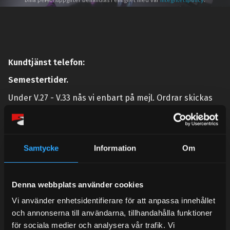
Dina personuppgifter behandlas i enlighet med vår
integritetspolicy
.
Kundtjänst telefon:
Semestertider.
Under V.27 - V.33 nås vi enbart på mejl. Ordrar skickas
under sommaren men med viss fördröjning. 2/7 -9/7 är
det helt stängt.
Mån-Tors: 10:30-15:00
Samtycke
Information
Om
Lunchstängt 12:00-13:00
Tel:
031- 51 66 60
Denna webbplats använder cookies
E-post:
info@streetperformance.se
Vi använder enhetsidentifierare för att anpassa innehållet
och annonserna till användarna, tillhandahålla funktioner
för sociala medier och analysera vår trafik. Vi