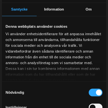
Samtycke
Information
Om
Kundtjänst telefon:
Semestertider.
Denna webbplats använder cookies
Under V.27 - V.33 nås vi enbart på mejl. Ordrar skickas
Vi använder enhetsidentifierare för att anpassa innehållet
under sommaren men med viss fördröjning. 2/7 -9/7 är
och annonserna till användarna, tillhandahålla funktioner
det helt stängt.
för sociala medier och analysera vår trafik. Vi
Mån-Tors: 10:30-15:00
vidarebefordrar även sådana identifierare och annan
information från din enhet till de sociala medier och
Lunchstängt 12:00-13:00
annons- och analysföretag som vi samarbetar med.
Dessa kan i sin tur kombinera informationen med annan
Tel:
031- 51 66 60
information som du har tillhandahållit eller som de har
samlat in när du har använt deras tjänster.
E-post:
info@streetperformance.se
S
Nödvändig
a
m
t
Inställningar