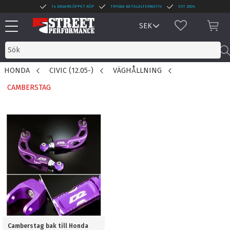
14 DAGARS ÖPPET KÖP
TRYGGA BETALALTERNATIV
EST 2004
Meny
FAVORITER
KUN
HONDA
CIVIC (12.05-)
VÄGHÅLLNING
CAMBERSTAG
Camberstag bak till Honda