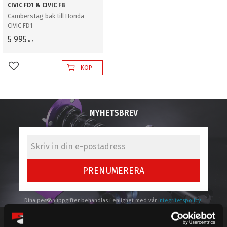
CIVIC FD1 & CIVIC FB
Camberstag bak till Honda
CIVIC FD1
5 995
KR
KÖP
Lägg till i favoriter
NYHETSBREV
PRENUMERERA
Dina personuppgifter behandlas i enlighet med vår
integritetspolicy
.