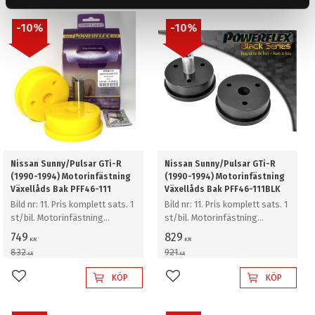
10
%
10
%
Nissan Sunny/Pulsar GTi-R
Nissan Sunny/Pulsar GTi-R
(1990-1994) Motorinfästning
(1990-1994) Motorinfästning
Växellåds Bak PFF46-111
Växellåds Bak PFF46-111BLK
Bild nr: 11. Pris komplett sats. 1
Bild nr: 11. Pris komplett sats. 1
st/bil. Motorinfästning
st/bil. Motorinfästning
Växellåds Bak
Växellåds Bak
749
829
KR
KR
832
921
KR
KR
KÖP
KÖP
Lägg till i favoriter
Lägg till i favoriter