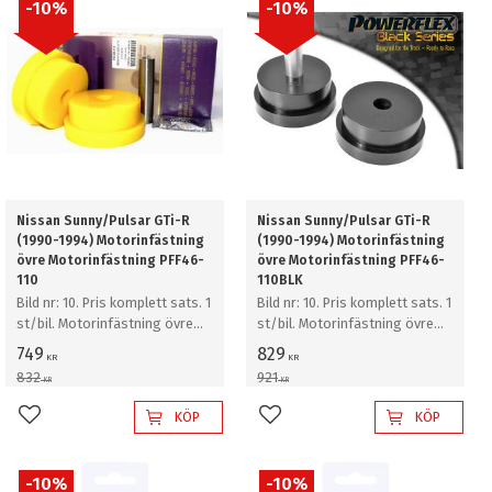
10
%
10
%
Nissan Sunny/Pulsar GTi-R
Nissan Sunny/Pulsar GTi-R
(1990-1994) Motorinfästning
(1990-1994) Motorinfästning
övre Motorinfästning PFF46-
övre Motorinfästning PFF46-
110
110BLK
Bild nr: 10. Pris komplett sats. 1
Bild nr: 10. Pris komplett sats. 1
st/bil. Motorinfästning övre
st/bil. Motorinfästning övre
Motorinfästning
Motorinfästning
749
829
KR
KR
832
921
KR
KR
KÖP
KÖP
Lägg till i favoriter
Lägg till i favoriter
10
%
10
%