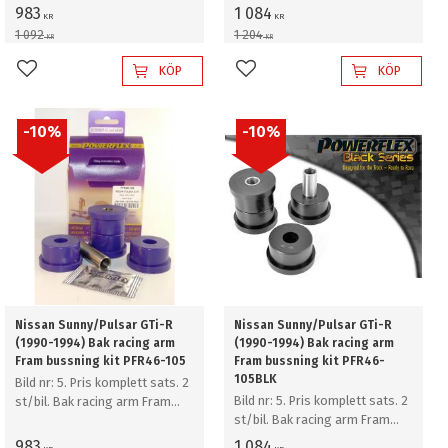
bussning kit
983
1 084
KR
KR
1 092
1 204
KR
KR
KÖP
KÖP
Lägg till i favoriter
Lägg till i favoriter
10
%
10
%
Nissan Sunny/Pulsar GTi-R
Nissan Sunny/Pulsar GTi-R
(1990-1994) Bak racing arm
(1990-1994) Bak racing arm
Fram bussning kit PFR46-105
Fram bussning kit PFR46-
105BLK
Bild nr: 5. Pris komplett sats. 2
Bild nr: 5. Pris komplett sats. 2
st/bil. Bak racing arm Fram
st/bil. Bak racing arm Fram
bussning kit
bussning kit
983
1 084