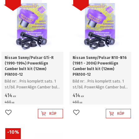
Nissan Sunny/Pulsar GTi-R
Nissan Sunny/Pulsar N10-N16
(1990-1994) PowerAlign
(1981 - 2006) PowerAlign
Camber bult kit (12mm)
Camber bult kit (12mm)
PFA100-12
PFA100-12
Bild nr: . Pris komplett sats. 1
Bild nr: . Pris komplett sats. 1
st/bil. PowerAlign Camber bult
st/bil. PowerAlign Camber bult
kit (12mm)
kit (12mm)
414
414
KR
KR
460
460
KR
KR
KÖP
KÖP
Lägg till i favoriter
Lägg till i favoriter
10
%