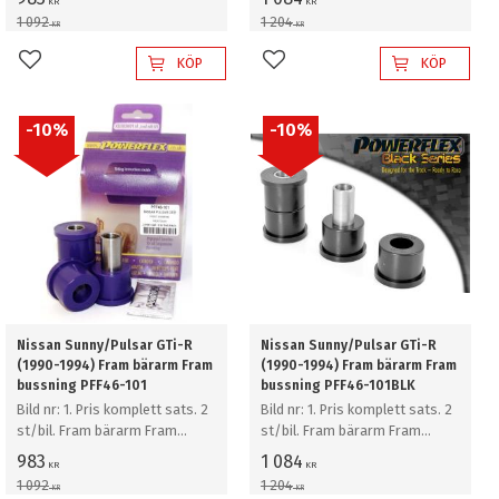
KR
KR
1 092
1 204
KR
KR
KÖP
KÖP
Lägg till i favoriter
Lägg till i favoriter
10
%
10
%
Nissan Sunny/Pulsar GTi-R
Nissan Sunny/Pulsar GTi-R
(1990-1994) Fram bärarm Fram
(1990-1994) Fram bärarm Fram
bussning PFF46-101
bussning PFF46-101BLK
Bild nr: 1. Pris komplett sats. 2
Bild nr: 1. Pris komplett sats. 2
st/bil. Fram bärarm Fram
st/bil. Fram bärarm Fram
bussning
bussning
983
1 084
KR
KR
1 092
1 204
KR
KR