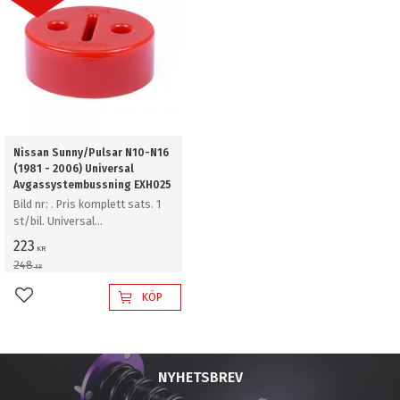
Nissan Sunny/Pulsar N10-N16
(1981 - 2006) Universal
Avgassystembussning EXH025
Bild nr: . Pris komplett sats. 1
st/bil. Universal
Avgassystembussning
223
KR
248
KR
KÖP
Lägg till i favoriter
NYHETSBREV