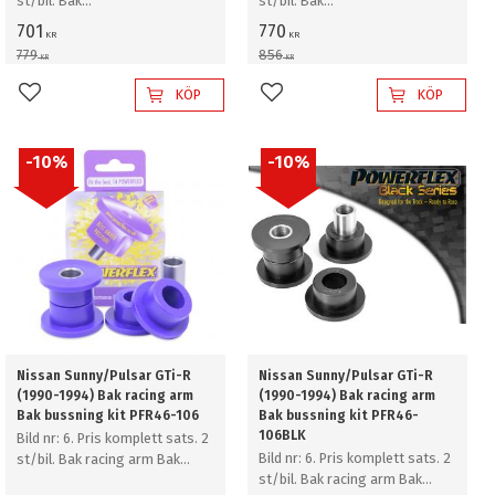
st/bil. Bak
st/bil. Bak
krängningshämmare fäste
krängningshämmare fäste
701
770
KR
KR
779
856
KR
KR
KÖP
KÖP
Lägg till i favoriter
Lägg till i favoriter
10
%
10
%
Nissan Sunny/Pulsar GTi-R
Nissan Sunny/Pulsar GTi-R
(1990-1994) Bak racing arm
(1990-1994) Bak racing arm
Bak bussning kit PFR46-106
Bak bussning kit PFR46-
106BLK
Bild nr: 6. Pris komplett sats. 2
Bild nr: 6. Pris komplett sats. 2
st/bil. Bak racing arm Bak
st/bil. Bak racing arm Bak
bussning kit