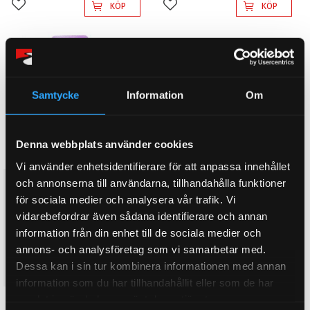
KÖP
KÖP
Lägg till i favoriter
Lägg till i favoriter
10
%
10
%
Samtycke
Information
Om
Denna webbplats använder cookies
Vi använder enhetsidentifierare för att anpassa innehållet
och annonserna till användarna, tillhandahålla funktioner
Nissan Sunny/Pulsar GTi-R
Nissan Sunny/Pulsar GTi-R
(1990-1994) Fram
(1990-1994) Fram
för sociala medier och analysera vår trafik. Vi
krängningshämmare yttre
krängningshämmare yttre
vidarebefordrar även sådana identifierare och annan
fäste PFF46-102
fäste PFF46-102BLK
information från din enhet till de sociala medier och
Bild nr: 2. Pris komplett sats. 2
Bild nr: 2. Pris komplett sats. 2
st/bil. Fram
st/bil. Fram
annons- och analysföretag som vi samarbetar med.
krängningshämmare yttre
krängningshämmare yttre
611
691
Dessa kan i sin tur kombinera informationen med annan
KR
KR
fäste
fäste
679
767
information som du har tillhandahållit eller som de har
KR
KR
samlat in när du har använt deras tjänster.
KÖP
KÖP