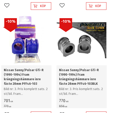
KÖP
KÖP
Lägg till i favoriter
Lägg till i favoriter
10
%
10
%
Nissan Sunny/Pulsar GTi-R
Nissan Sunny/Pulsar GTi-R
(1990-1994) Fram
(1990-1994) Fram
krängningshämmare inre
krängningshämmare inre
fäste 28mm PFF46-103
fäste 28mm PFF46-103BLK
Bild nr: 3. Pris komplett sats. 2
Bild nr: 3. Pris komplett sats. 2
st/bil. Fram
st/bil. Fram
krängningshämmare inre fäste
krängningshämmare inre fäste
701
770
KR
KR
28mm
28mm
779
856
KR
KR