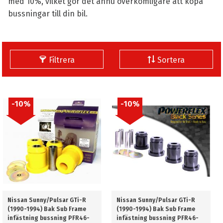
med 10%, vilket gör det ännu överkomligare att köpa
bussningar till din bil.
Filtrera
Sortera
10
%
10
%
Nissan Sunny/Pulsar GTi-R
Nissan Sunny/Pulsar GTi-R
(1990-1994) Bak Sub Frame
(1990-1994) Bak Sub Frame
infästning bussning PFR46-
infästning bussning PFR46-