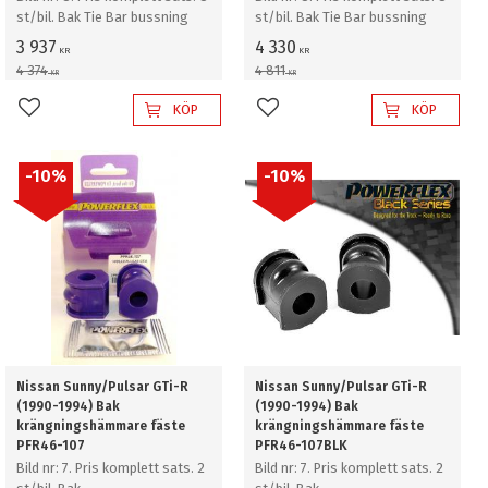
st/bil. Bak Tie Bar bussning
st/bil. Bak Tie Bar bussning
3 937
4 330
KR
KR
4 374
4 811
KR
KR
KÖP
KÖP
Lägg till i favoriter
Lägg till i favoriter
10
%
10
%
Nissan Sunny/Pulsar GTi-R
Nissan Sunny/Pulsar GTi-R
(1990-1994) Bak
(1990-1994) Bak
krängningshämmare fäste
krängningshämmare fäste
PFR46-107
PFR46-107BLK
Bild nr: 7. Pris komplett sats. 2
Bild nr: 7. Pris komplett sats. 2