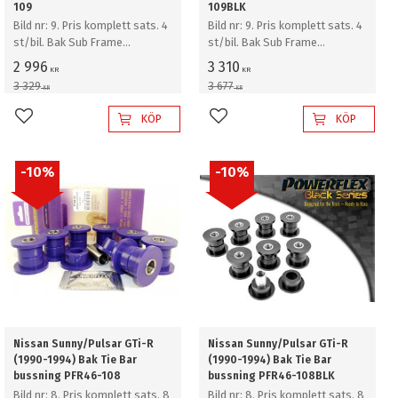
109
109BLK
Bild nr: 9. Pris komplett sats. 4
Bild nr: 9. Pris komplett sats. 4
st/bil. Bak Sub Frame
st/bil. Bak Sub Frame
infästning bussning
infästning bussning
2 996
3 310
KR
KR
3 329
3 677
KR
KR
KÖP
KÖP
Lägg till i favoriter
Lägg till i favoriter
10
%
10
%
Nissan Sunny/Pulsar GTi-R
Nissan Sunny/Pulsar GTi-R
(1990-1994) Bak Tie Bar
(1990-1994) Bak Tie Bar
bussning PFR46-108
bussning PFR46-108BLK
Bild nr: 8. Pris komplett sats. 8
Bild nr: 8. Pris komplett sats. 8