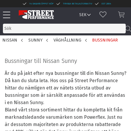
14 DAGARS ÖPPET KÖP
TRYGGA BETALALTERNATIV
EST 2004
Meny
FAVORITER
KUN
NISSAN
SUNNY
VÄGHÅLLNING
BUSSNINGAR
Bussningar till Nissan Sunny
Är du på jakt efter nya bussningar till din Nissan Sunny?
Då kan du sluta leta. Hos oss på Street Performance
hittar du nämligen ett av nätets största utbud av
bussningar som är särskilt anpassade för att användas
i en Nissan Sunny.
Bland vårt stora sortiment hittar du kompletta kit från
marknadsledande varumärken som Powerflex. Just nu
är dessutom majoriteten av produkterna rabatterade