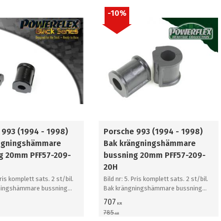
10
%
 993 (1994 - 1998)
Porsche 993 (1994 - 1998)
ngningshämmare
Bak krängningshämmare
g 20mm PFF57-209-
bussning 20mm PFF57-209-
20H
Pris komplett sats. 2 st/bil.
Bild nr: 5. Pris komplett sats. 2 st/bil.
ningshämmare bussning
Bak krängningshämmare bussning
20mm
707
KR
785
KR