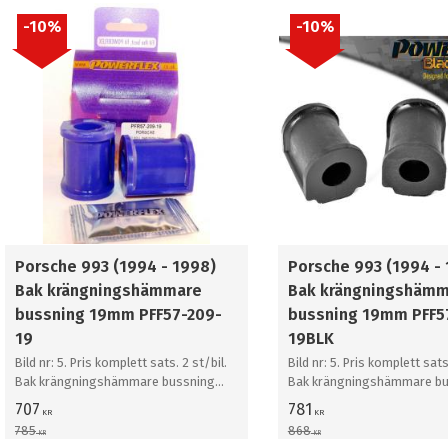
10
%
10
%
Porsche 993 (1994 - 1998)
Porsche 993 (1994 -
Bak krängningshämmare
Bak krängningshäm
bussning 19mm PFF57-209-
bussning 19mm PFF5
19
19BLK
Bild nr: 5. Pris komplett sats. 2 st/bil.
Bild nr: 5. Pris komplett sats
Bak krängningshämmare bussning
Bak krängningshämmare bu
19mm
19mm
707
781
KR
KR
785
868
KR
KR