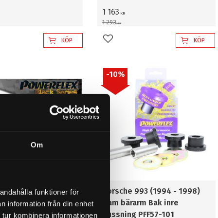
1 163
KR
1 293
KR
KÖP
KÖP
l i favoriter
Lägg till i favoriter
10
%
Om
 993 (1994 - 1998)
Porsche 993 (1994 - 1998)
andahålla funktioner för
 Fram arm inre
Fram bärarm Bak inre
n information från din enhet
g PFR57-910BLK
bussning PFF57-101
 tur kombinera informationen