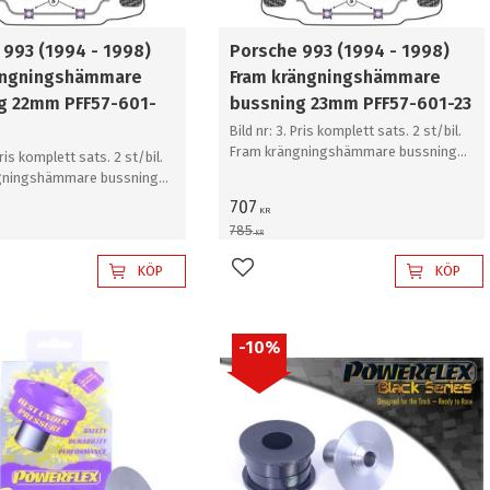
 993 (1994 - 1998)
Porsche 993 (1994 - 1998)
ängningshämmare
Fram krängningshämmare
g 22mm PFF57-601-
bussning 23mm PFF57-601-23
Bild nr: 3. Pris komplett sats. 2 st/bil.
Fram krängningshämmare bussning
Pris komplett sats. 2 st/bil.
23mm
gningshämmare bussning
707
KR
785
KR
KÖP
KÖP
l i favoriter
Lägg till i favoriter
10
%