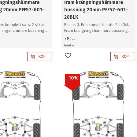
ängningshämmare
Fram krängningshämmare
g 20mm PFF57-601-
bussning 20mm PFF57-601-
20BLK
Pris komplett sats. 2 st/bil.
Bild nr: 3. Pris komplett sats. 2 st/bil.
gningshämmare bussning
Fram krängningshämmare bussning
20mm
781
KR
868
KR
KÖP
KÖP
l i favoriter
Lägg till i favoriter
10
%