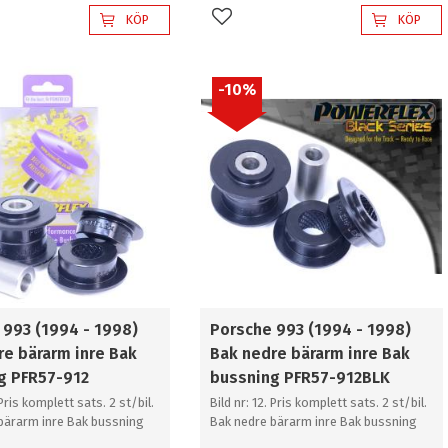
KÖP
KÖP
l i favoriter
Lägg till i favoriter
10
%
 993 (1994 - 1998)
Porsche 993 (1994 - 1998)
re bärarm inre Bak
Bak nedre bärarm inre Bak
g PFR57-912
bussning PFR57-912BLK
 Pris komplett sats. 2 st/bil.
Bild nr: 12. Pris komplett sats. 2 st/bil.
bärarm inre Bak bussning
Bak nedre bärarm inre Bak bussning