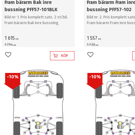
Fram bärarm Bak inre
Fram bärarm Fram inr
bussning PFF57-101BLK
bussning PFF57-102
Bild nr: 1. Pris komplett sats. 2 st/bil.
Bild nr: 2. Pris komplett sats
Fram bärarm Bak inre bussning
Fram bärarm Fram inre bus
1 615
1 557
KR
KR
1 794
1 730
KR
KR
KÖP
Lägg till i favoriter
Lägg till i favoriter
10
%
10
%