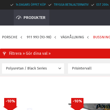
14 DAGARS ÖPPET KÖP
TRYGGA BETALALTERNATIV
EST 2004
PRODUKTER
PORSCHE
911 993 (93-98)
VÄGHÅLLNING
BUSSNIN
Polyuretan / Black Series
Prisintervall
473
Black 95A
23
Polyuretan
25
10
%
10
%