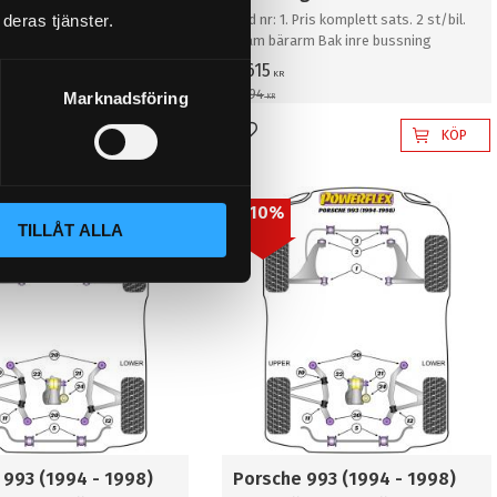
 Pris komplett sats. 2 st/bil.
Bild nr: 1. Pris komplett sats. 2 st/bil.
deras tjänster.
ram arm inre bussning
Fram bärarm Bak inre bussning
1 615
KR
1 794
Marknadsföring
KR
KÖP
KÖP
l i favoriter
Lägg till i favoriter
10
%
TILLÅT ALLA
 993 (1994 - 1998)
Porsche 993 (1994 - 1998)