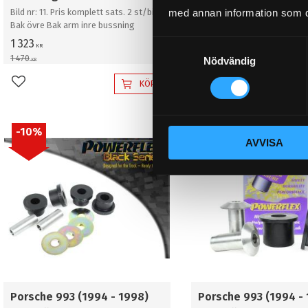
Bild nr: 11. Pris komplett sats. 2 st/bil.
Bild nr: 11. Pris komplett sats
med annan information som du 
Bak övre Bak arm inre bussning
Bak övre Bak arm inre buss
1 323
1 323
S
KR
KR
1 470
1 470
Nödvändig
a
KR
KR
m
KÖP
Lägg till i favoriter
Lägg till i favoriter
t
y
c
10
%
10
%
AVVISA
k
e
s
v
a
l
Porsche 993 (1994 - 1998)
Porsche 993 (1994 -