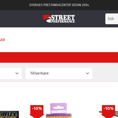
SVERIGES PRESTANDACENTER SEDAN 2004
GAR
Tillverkare
6 375
Powerflex
48
10
%
10
%