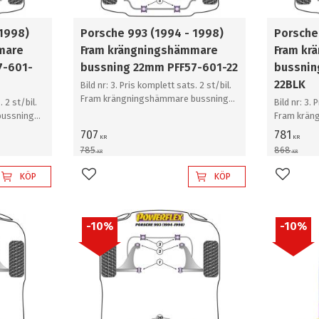
 1998)
Porsche 993 (1994 - 1998)
Porsche
mare
Fram krängningshämmare
Fram kr
7-601-
bussning 22mm PFF57-601-22
bussnin
22BLK
Bild nr: 3. Pris komplett sats. 2 st/bil.
Fram krängningshämmare bussning
. 2 st/bil.
Bild nr: 3. 
22mm
bussning
Fram krän
22mm
707
781
KR
KR
785
868
KR
KR
KÖP
KÖP
Lägg till i favoriter
Lägg til
10
%
10
%