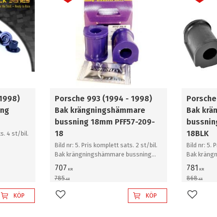
 1998)
Porsche 993 (1994 - 1998)
Porsche
ing
Bak krängningshämmare
Bak krä
bussning 18mm PFF57-209-
bussnin
18
18BLK
s. 4 st/bil.
Bild nr: 5. Pris komplett sats. 2 st/bil.
Bild nr: 5. 
Bak krängningshämmare bussning
Bak kräng
18mm
18mm
707
781
KR
KR
785
868
KR
KR
KÖP
KÖP
Lägg till i favoriter
Lägg til