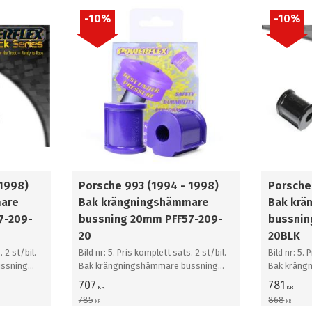
10
%
10
%
 1998)
Porsche 993 (1994 - 1998)
Porsche
mare
Bak krängningshämmare
Bak krä
7-209-
bussning 20mm PFF57-209-
bussnin
20
20BLK
. 2 st/bil.
Bild nr: 5. Pris komplett sats. 2 st/bil.
Bild nr: 5. 
ssning
Bak krängningshämmare bussning
Bak kräng
20mm
20mm
707
781
KR
KR
785
868
KR
KR