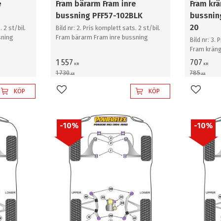
e
Fram bärarm Fram inre
Fram kr
bussning PFF57-102BLK
bussnin
20
. 2 st/bil.
Bild nr: 2. Pris komplett sats. 2 st/bil.
sning
Fram bärarm Fram inre bussning
Bild nr: 3. 
Fram krän
20mm
1 557
707
KR
KR
1 730
785
KR
KR
KÖP
KÖP
Lägg till i favoriter
Lägg til
10
%
10
%