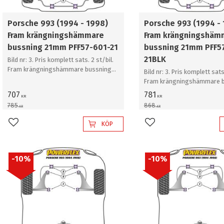
Porsche 993 (1994 - 1998)
Porsche 993 (1994 -
Fram krängningshämmare
Fram krängningshäm
bussning 21mm PFF57-601-21
bussning 21mm PFF5
21BLK
Bild nr: 3. Pris komplett sats. 2 st/bil.
Fram krängningshämmare bussning
Bild nr: 3. Pris komplett sats
21mm
Fram krängningshämmare 
21mm
707
781
KR
KR
785
868
KR
KR
KÖP
Lägg till i favoriter
Lägg till i favoriter
10
%
10
%