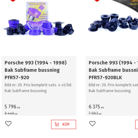
Porsche 993 (1994 - 1998)
Porsche 993 (1994 -
Bak Subframe bussning
Bak Subframe bussn
PFR57-920
PFR57-920BLK
Bild nr: 20. Pris komplett sats. 4 st/bil.
Bild nr: 20. Pris komplett sat
Bak Subframe bussning
Bak Subframe bussning
5 796
6 375
KR
KR
6 440
7 083
KR
KR
KÖP
Lägg till i favoriter
Lägg till i favoriter