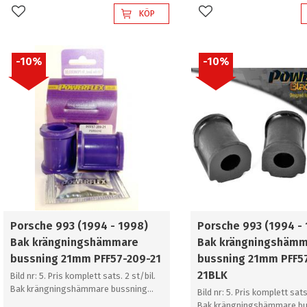
KÖP
Lägg till i favoriter
Lägg till i favoriter
10
%
10
%
Porsche 993 (1994 - 1998)
Porsche 993 (1994 -
Bak krängningshämmare
Bak krängningshäm
bussning 21mm PFF57-209-21
bussning 21mm PFF5
21BLK
Bild nr: 5. Pris komplett sats. 2 st/bil.
Bak krängningshämmare bussning
Bild nr: 5. Pris komplett sats
21mm
Bak krängningshämmare bu