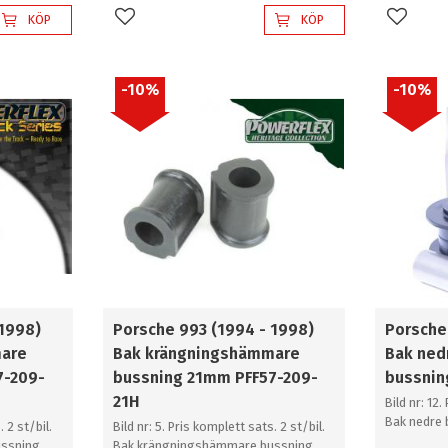
KÖP
KÖP
Lägg till i favoriter
Lägg til
10
%
10
%
 1998)
Porsche 993 (1994 - 1998)
Porsche
mare
Bak krängningshämmare
Bak ned
7-209-
bussning 21mm PFF57-209-
bussnin
21H
Bild nr: 12.
Bak nedre 
. 2 st/bil.
Bild nr: 5. Pris komplett sats. 2 st/bil.
ssning
Bak krängningshämmare bussning