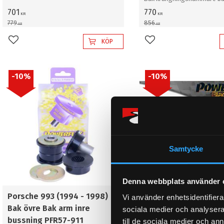
21mm
701
770
KR
KR
779
856
KR
KR
KÖP
Lägg till i favoriter
Lägg till i favoriter
10
%
10
%
Samtycke
Denna webbplats använder 
Porsche 993 (1994 - 1998)
Porsche 993 (1994 -
Vi använder enhetsidentifierar
Bak övre Bak arm inre
Bak övre Bak arm inr
sociala medier och analysera 
bussning PFR57-911
bussning PFR57-911
till de sociala medier och a