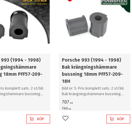
 993 (1994 - 1998)
Porsche 993 (1994 - 1998)
ngningshämmare
Bak krängningshämmare
g 18mm PFF57-209-
bussning 18mm PFF57-209-
18H
Pris komplett sats. 2 st/bil.
Bild nr: 5. Pris komplett sats. 2 st/bil.
ningshämmare bussning
Bak krängningshämmare bussning
18mm
707
KR
785
KR
KÖP
KÖP
l i favoriter
Lägg till i favoriter