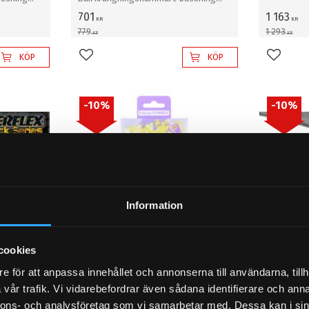
21mm
701
1 163
KR
KR
779
1 293
KR
KR
KÖP
KÖP
Lägg till i favoriter
Lägg til
10
%
10
%
Information
cookies
 1998)
Porsche 993 (1994 - 1998)
Porsche
e för att anpassa innehållet och annonserna till användarna, tillh
e
Bak övre Fram arm inre
Bak övre
vår trafik. Vi vidarebefordrar även sådana identifierare och anna
BLK
bussning PFR57-910
bussnin
nnons- och analysföretag som vi samarbetar med. Dessa kan i sin