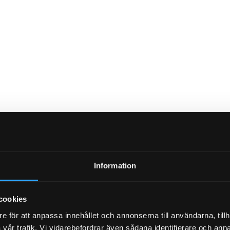
Information
NYHETSBREV
cookies
e för att anpassa innehållet och annonserna till användarna, tillh
vår trafik. Vi vidarebefordrar även sådana identifierare och anna