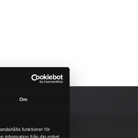
Om
andahålla funktioner för
n information från din enhet