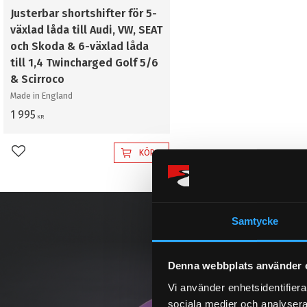
Justerbar shortshifter för 5-
växlad låda till Audi, VW, SEAT
och Skoda & 6-växlad låda
till 1,4 Twincharged Golf 5/6
& Scirroco
Made in England
1 995
KR
KÖP
Lägg till i favoriter
Samtycke
Denna webbplats använder 
Vi använder enhetsidentifierar
sociala medier och analysera 