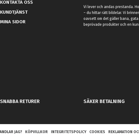
KONTAKTA OSS
Vi lever och andas prestanda. Hos
KUNDTJÄNST
– du hittar rätt bildelar. Vi brinne
oavsett om det gäller bana, gata 
MINA SIDOR
beprövade produkter och en kundt
SNABBA RETURER
SÄKER BETALNING
ANDLAR JAG?
KÖPVILLKOR
INTEGRITETSPOLICY
COOKIES
REKLAMATION OC