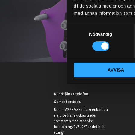
till de sociala medier och a
med annan information som du 
S
Nödvändig
a
m
t
y
c
AVVISA
k
e
s
v
Kundtjänst telefon:
a
Semestertider.
l
Under V.27 - V.33 nås vi enbart på
mejl. Ordrar skickas under
sommaren men med viss
fördröjning. 2/7 -9/7 är det helt
stängt.