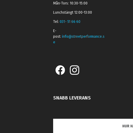
Mån-Tors: 10:30-15:00
Lunchstängt 12:00-13:00
Tel:
031- 51 66 60
E-
post:
info@streetperformance.s
e
SNABB LEVERANS
HUR H