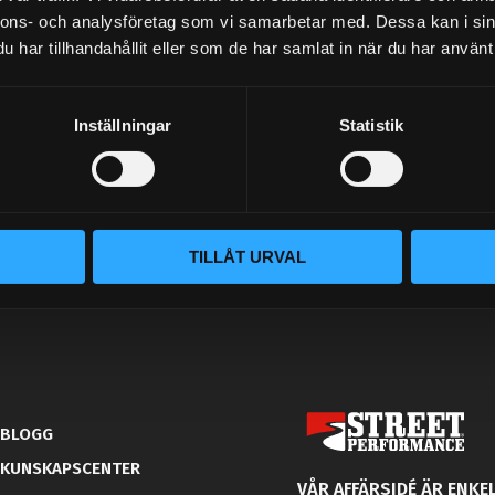
nnons- och analysföretag som vi samarbetar med. Dessa kan i sin
PRENUMERERA
har tillhandahållit eller som de har samlat in när du har använt 
Inställningar
Statistik
Dina personuppgifter behandlas i enlighet med vår
integritetspolicy
.
TILLÅT URVAL
BLOGG
KUNSKAPSCENTER
VÅR AFFÄRSIDÉ ÄR ENKEL