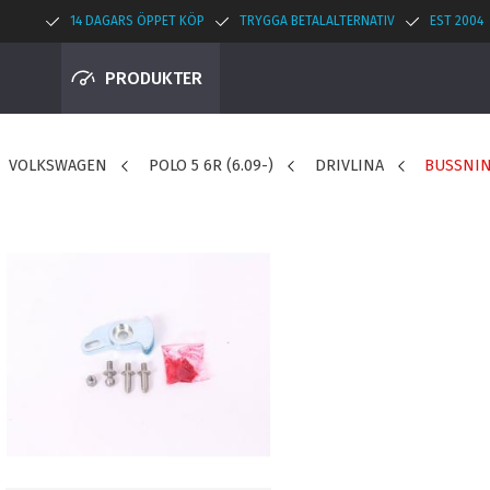
14 DAGARS ÖPPET KÖP
TRYGGA BETALALTERNATIV
EST 2004
PRODUKTER
VOLKSWAGEN
POLO 5 6R (6.09-)
DRIVLINA
BUSSNI