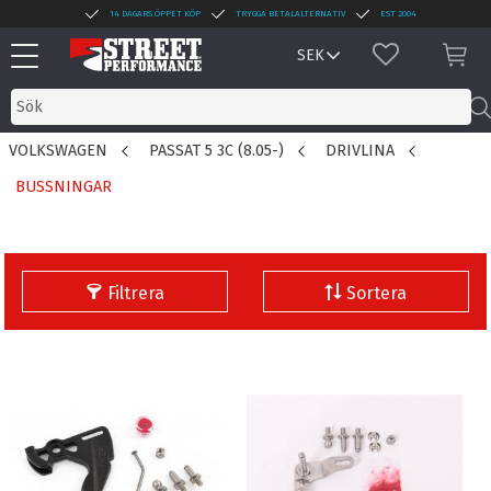
14 DAGARS ÖPPET KÖP
TRYGGA BETALALTERNATIV
EST 2004
Meny
FAVORITER
KUN
VOLKSWAGEN
PASSAT 5 3C (8.05-)
DRIVLINA
BUSSNINGAR
Filtrera
Sortera