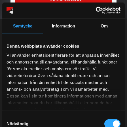
Dina personuppgifter behandlas i enlighet med vår
integritetspolicy
.
Samtycke
Information
Om
Denna webbplats använder cookies
Kundtjänst telefon:
Vi använder enhetsidentifierare för att anpassa innehållet
Semestertider.
och annonserna till användarna, tillhandahålla funktioner
för sociala medier och analysera vår trafik. Vi
Under V.27 - V.33 nås vi enbart på mejl. Ordrar skickas
vidarebefordrar även sådana identifierare och annan
under sommaren men med viss fördröjning. 2/7 -9/7 är
information från din enhet till de sociala medier och
det helt stängt.
annons- och analysföretag som vi samarbetar med.
Mån-Tors: 10:30-15:00
Dessa kan i sin tur kombinera informationen med annan
Lunchstängt 12:00-13:00
information som du har tillhandahållit eller som de har
samlat in när du har använt deras tjänster.
Tel:
031- 51 66 60
S
Nödvändig
a
E-post:
info@streetperformance.se