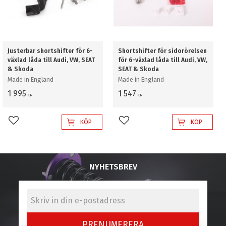
Justerbar shortshifter för 6-
Shortshifter för sidorörelsen
växlad låda till Audi, VW, SEAT
för 6-växlad låda till Audi, VW,
& Skoda
SEAT & Skoda
Made in England
Made in England
1 995
1 547
KR
KR
KÖP
KÖP
Lägg till i favoriter
Lägg till i favoriter
NYHETSBREV
PRENUMERERA