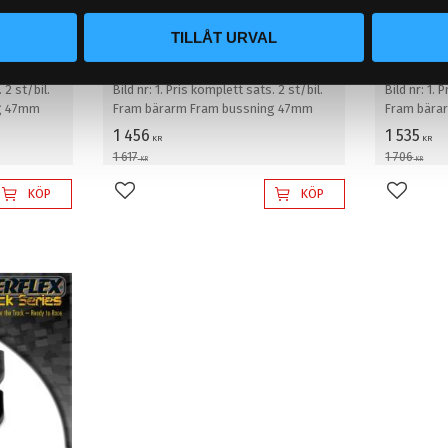
rarm
(1989-1996) Fram bärarm
(1989-1
TILLÅT URVAL
 PFF19-
Fram bussning 47mm PFF19-
Fram bu
901BLK
602
 2 st/bil.
Bild nr: 1. Pris komplett sats. 2 st/bil.
Bild nr: 1. 
g 47mm
Fram bärarm Fram bussning 47mm
Fram bära
1 456
1 535
KR
KR
1 617
1 706
KR
KR
KÖP
KÖP
Lägg till i favoriter
Lägg til