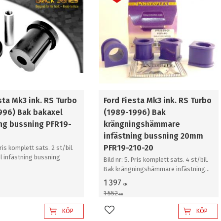
sta Mk3 ink. RS Turbo
Ford Fiesta Mk3 ink. RS Turbo
996) Bak bakaxel
(1989-1996) Bak
ing bussning PFR19-
krängningshämmare
infästning bussning 20mm
PFR19-210-20
Pris komplett sats. 2 st/bil.
l infästning bussning
Bild nr: 5. Pris komplett sats. 4 st/bil.
Bak krängningshämmare infästning
bussning 20mm
1 397
KR
1 552
KR
KÖP
KÖP
l i favoriter
Lägg till i favoriter