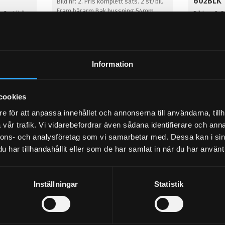
602BLK
Bild nr: 2. Pris komplett sats. 2 st/bil.
Fram bärarm Bak bussning 54mm
. 2 st/bil.
Bild nr: 2. 
 47mm
Fram bära
1 535
1 535
KR
KR
1 706
1 706
KR
KR
Information
KÖP
KÖP
Lägg till i favoriter
Lägg til
cookies
10
%
10
%
e för att anpassa innehållet och annonserna till användarna, tillh
vår trafik. Vi vidarebefordrar även sådana identifierare och anna
nnons- och analysföretag som vi samarbetar med. Dessa kan i sin
har tillhandahållit eller som de har samlat in när du har använt 
Inställningar
Statistik
RS Turbo
Ford Fiesta Mk3 ink. RS Turbo
Ford Fie