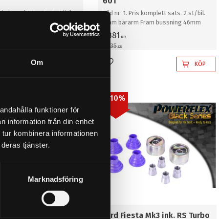
601
Pris komplett sats. 2 st/bil.
Bild nr: 1. Pris komplett sats. 2 st/bil.
rm Bak bussning 54mm
Fram bärarm Fram bussning 46mm
1 381
KR
1 535
KR
Om
KÖP
KÖP
l i favoriter
Lägg till i favoriter
10
%
andahålla funktioner för
n information från din enhet
 tur kombinera informationen
deras tjänster.
Marknadsföring
sta Mk3 ink. RS Turbo
Ford Fiesta Mk3 ink. RS Turbo