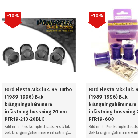
10
%
10
%
Ford Fiesta Mk3 ink. RS Turbo
Ford Fiesta Mk3 ink. 
(1989-1996) Bak
(1989-1996) Bak
krängningshämmare
krängningshämmare
infästning bussning 20mm
infästning bussning
PFR19-210-20BLK
PFR19-608
Bild nr: 5. Pris komplett sats. 4 st/bil.
Bild nr: 5. Pris komplett sats
Bak krängningshämmare infästning
Bak krängningshämmare in