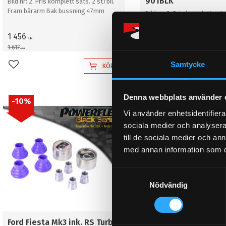
901BLK
Bild nr: 2. Pris komplett sats. 2 st/bil.
Fram bärarm Bak bussning 47mm
Bild nr: 2. Pris komplett sats
Fram bärarm Bak bussning
1 456
1 456
KR
KR
1 617
1 617
KR
KR
Samtycke
KÖP
Lägg till i favoriter
Lägg till i favoriter
Denna webbplats använder 
10
%
10
%
Vi använder enhetsidentifierar
sociala medier och analysera 
till de sociala medier och a
med annan information som du 
S
Nödvändig
a
m
t
y
Ford Fiesta Mk3 ink. RS Turbo
Ford Fiesta Mk3 ink. 