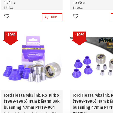
bussning 20mm
bussning 20mm
1 541
1 296
KR
KR
1 712
1 440
KR
KR
KÖP
Lägg till i favoriter
Lägg till i favoriter
10
%
10
%
Ford Fiesta Mk3 ink. RS Turbo
Ford Fiesta Mk3 ink. 
(1989-1996) Fram bärarm Bak
(1989-1996) Fram bä
bussning 47mm PFF19-901
bussning 47mm PFF1