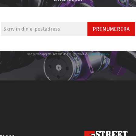
PRENUMERERA
Dina personuppgifter behandlas i enlighet med vår
integritetspolicy
.