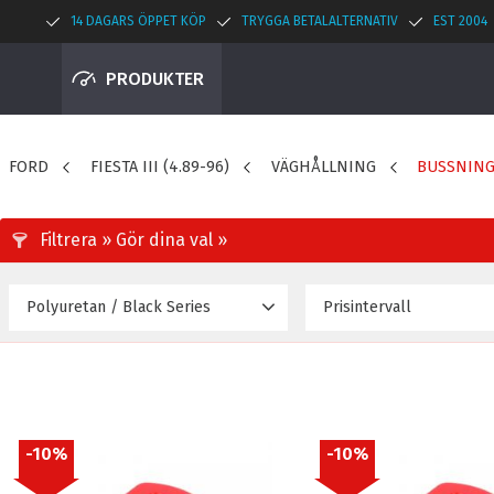
14 DAGARS ÖPPET KÖP
TRYGGA BETALALTERNATIV
EST 2004
PRODUKTER
FORD
FIESTA III (4.89-96)
VÄGHÅLLNING
BUSSNIN
Polyuretan / Black Series
Prisintervall
266
Black 95A
10
Polyuretan
12
10
%
10
%