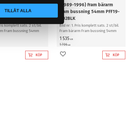
996) Fram bärarm
(1989-1996) Fram bärarm
TILLÅT ALLA
ssning 54mm PFF19-
Fram bussning 54mm PFF19-
602BLK
Pris komplett sats. 2 st/bil.
Bild nr: 1. Pris komplett sats. 2 st/bil.
rm Fram bussning 54mm
Fram bärarm Fram bussning 54mm
1 535
KR
1 706
KR
KÖP
KÖP
l i favoriter
Lägg till i favoriter