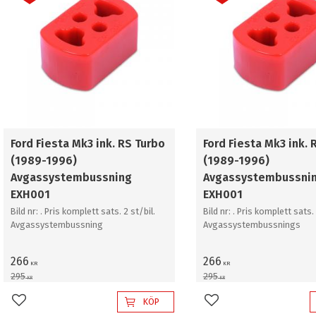
Ford Fiesta Mk3 ink. RS Turbo
Ford Fiesta Mk3 ink. 
(1989-1996)
(1989-1996)
Avgassystembussning
Avgassystembussni
EXH001
EXH001
Bild nr: . Pris komplett sats. 2 st/bil.
Bild nr: . Pris komplett sats. 
Avgassystembussning
Avgassystembussnings
266
266
KR
KR
295
295
KR
KR
KÖP
Lägg till i favoriter
Lägg till i favoriter