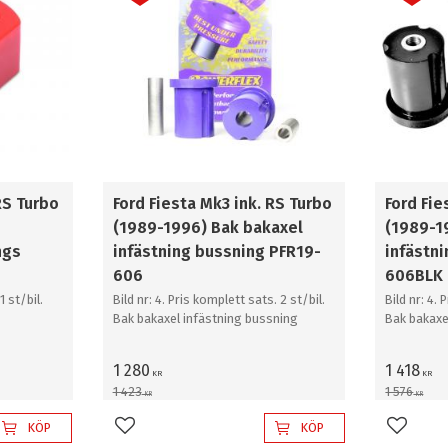
RS Turbo
Ford Fiesta Mk3 ink. RS Turbo
Ford Fie
(1989-1996) Bak bakaxel
(1989-1
ngs
infästning bussning PFR19-
infästn
606
606BLK
1 st/bil.
Bild nr: 4. Pris komplett sats. 2 st/bil.
Bild nr: 4. 
Bak bakaxel infästning bussning
Bak bakaxe
1 280
1 418
KR
KR
1 423
1 576
KR
KR
KÖP
KÖP
Lägg till i favoriter
Lägg til