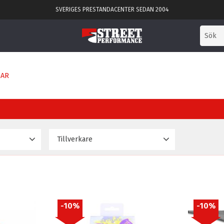
SVERIGES PRESTANDACENTER SEDAN 2004
GAR
Tillverkare
1 541
Powerflex
22
10
%
10
%