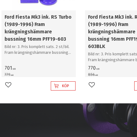
Ford Fiesta Mk3 ink. RS Turbo
Ford Fiesta Mk3 ink. 
(1989-1996) Fram
(1989-1996) Fram
krängningshämmare
krängningshämmare
bussning 16mm PFF19-603
bussning 16mm PFF1
603BLK
Bild nr: 3. Pris komplett sats. 2 st/bil.
Fram krängningshämmare bussning
Bild nr: 3. Pris komplett sats
16mm
Fram krängningshämmare 
16mm
701
770
KR
KR
779
856
KR
KR
KÖP
Lägg till i favoriter
Lägg till i favoriter