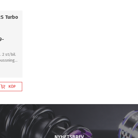
RS Turbo
9-
. 2 st/bil.
bussning
KÖP
NYHETSBREV