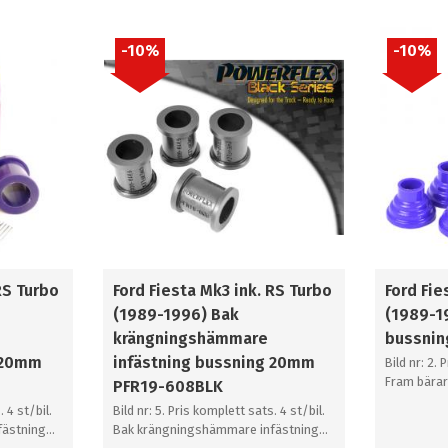
10
%
10
%
RS Turbo
Ford Fiesta Mk3 ink. RS Turbo
Ford Fie
(1989-1996) Bak
(1989-1
krängningshämmare
bussnin
 20mm
infästning bussning 20mm
Bild nr: 2. 
Fram bära
PFR19-608BLK
. 4 st/bil.
Bild nr: 5. Pris komplett sats. 4 st/bil.
fästning
Bak krängningshämmare infästning