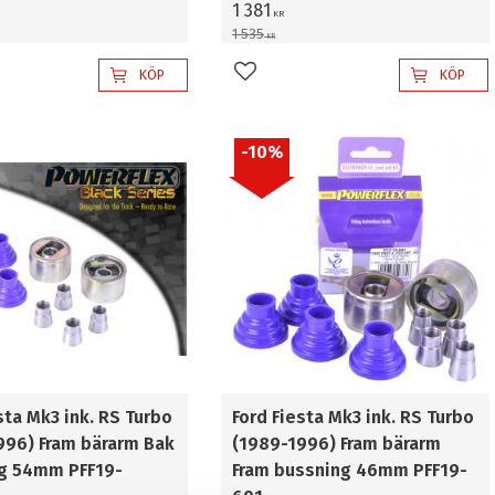
1 381
KR
1 535
KR
KÖP
KÖP
l i favoriter
Lägg till i favoriter
10
%
sta Mk3 ink. RS Turbo
Ford Fiesta Mk3 ink. RS Turbo
996) Fram bärarm Bak
(1989-1996) Fram bärarm
g 54mm PFF19-
Fram bussning 46mm PFF19-