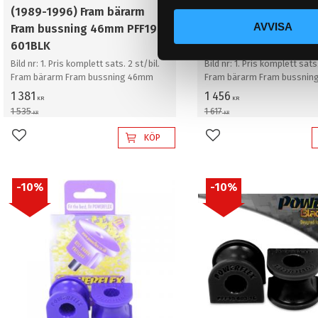
c
(1989-1996) Fram bärarm
(1989-1996) Fram bä
AVVISA
k
Fram bussning 46mm PFF19-
Fram bussning 47mm
e
601BLK
901
s
Bild nr: 1. Pris komplett sats. 2 st/bil.
Bild nr: 1. Pris komplett sats.
Fram bärarm Fram bussning 46mm
Fram bärarm Fram bussnin
v
1 381
a
1 456
KR
KR
1 535
1 617
l
KR
KR
KÖP
Lägg till i favoriter
Lägg till i favoriter
10
%
10
%