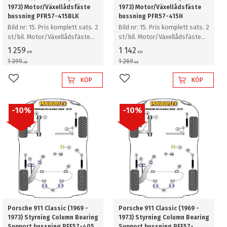
1973) Motor/Växellådsfäste
1973) Motor/Växellådsfäste
bussning PFR57-415BLK
bussning PFR57-415H
Bild nr: 15. Pris komplett sats. 2
Bild nr: 15. Pris komplett sats. 2
st/bil. Motor/Växellådsfäste
st/bil. Motor/Växellådsfäste
bussning
bussning
1 259
1 142
KR
KR
1 399
1 269
KR
KR
KÖP
KÖP
Lägg till i favoriter
Lägg till i favoriter
10
%
10
%
Porsche 911 Classic (1969 -
Porsche 911 Classic (1969 -
1973) Styrning Column Bearing
1973) Styrning Column Bearing
Support bussning PFF57-405
Support bussning PFF57-