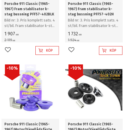
Porsche 911 Classic (1965-
Porsche 911 Classic (1965-
1967) Fram stabilisator k-
1967) Fram stabilisator k-
stag bussning PFF57-402BLK
stag bussning PFF57-402H
Bild nr: 3. Pris komplett sats. 4
Bild nr: 3. Pris komplett sats. 4
st/bil. Fram stabilisator k-stag
st/bil. Fram stabilisator k-stag
bussning
bussning
1 907
1 732
KR
KR
2 119
1 924
KR
KR
KÖP
KÖP
Lägg till i favoriter
Lägg till i favoriter
10
%
10
%
Porsche 911 Classic (1965-
Porsche 911 Classic (1965-
1967) Motor/Växellådsfäste
1967) Motor/Växellådsfäste