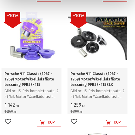
10
%
10
%
Porsche 911 Classic (1967 -
Porsche 911 Classic (1967 -
1969) Motor/Växellådsfäste
1969) Motor/Växellådsfäste
bussning PFR57-415
bussning PFR57-415BLK
Bild nr: 15. Pris komplett sats. 2
Bild nr: 15. Pris komplett sats. 2
st/bil. Motor/Växellådsfäste
st/bil. Motor/Växellådsfäste
bussning
bussning
1 142
1 259
KR
KR
1 269
1 399
KR
KR
KÖP
KÖP
Lägg till i favoriter
Lägg till i favoriter