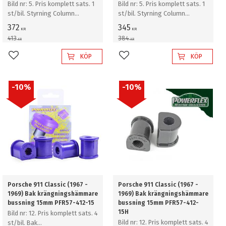
Bild nr: 5. Pris komplett sats. 1
Bild nr: 5. Pris komplett sats. 1
st/bil. Styrning Column
st/bil. Styrning Column
Bearing Support bussning
Bearing Support bussning
372
345
KR
KR
413
384
KR
KR
KÖP
KÖP
Lägg till i favoriter
Lägg till i favoriter
10
%
10
%
Porsche 911 Classic (1967 -
Porsche 911 Classic (1967 -
1969) Bak krängningshämmare
1969) Bak krängningshämmare
bussning 15mm PFR57-412-15
bussning 15mm PFR57-412-
15H
Bild nr: 12. Pris komplett sats. 4
Bild nr: 12. Pris komplett sats. 4
st/bil. Bak