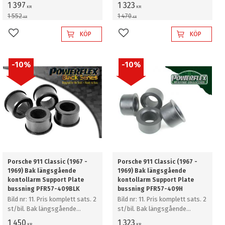
krängningshämmare bussning
kontollarm Support Plate
1 397
1 323
KR
KR
16mm
bussning
1 552
1 470
KR
KR
KÖP
KÖP
Lägg till i favoriter
Lägg till i favoriter
10
%
10
%
Porsche 911 Classic (1967 -
Porsche 911 Classic (1967 -
1969) Bak längsgående
1969) Bak längsgående
kontollarm Support Plate
kontollarm Support Plate
bussning PFR57-409BLK
bussning PFR57-409H
Bild nr: 11. Pris komplett sats. 2
Bild nr: 11. Pris komplett sats. 2
st/bil. Bak längsgående
st/bil. Bak längsgående
kontollarm Support Plate
kontollarm Support Plate
1 450
1 323
KR
KR