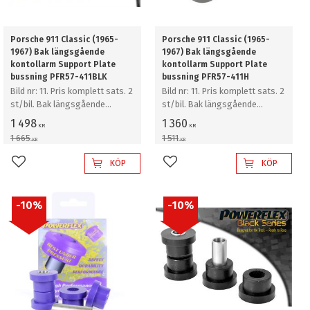
Porsche 911 Classic (1965-
Porsche 911 Classic (1965-
1967) Bak längsgående
1967) Bak längsgående
kontollarm Support Plate
kontollarm Support Plate
bussning PFR57-411BLK
bussning PFR57-411H
Bild nr: 11. Pris komplett sats. 2
Bild nr: 11. Pris komplett sats. 2
st/bil. Bak längsgående
st/bil. Bak längsgående
kontollarm Support Plate
kontollarm Support Plate
1 498
1 360
KR
KR
bussning
bussning
1 665
1 511
KR
KR
KÖP
KÖP
Lägg till i favoriter
Lägg till i favoriter
10
%
10
%