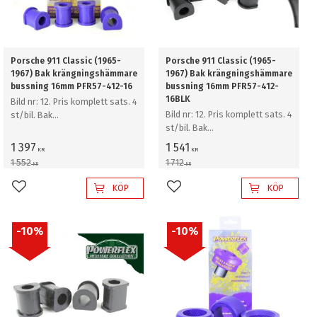
Porsche 911 Classic (1965-
Porsche 911 Classic (1965-
1967) Bak krängningshämmare
1967) Bak krängningshämmare
bussning 16mm PFR57-412-16
bussning 16mm PFR57-412-
16BLK
Bild nr: 12. Pris komplett sats. 4
Bild nr: 12. Pris komplett sats. 4
st/bil. Bak
st/bil. Bak
krängningshämmare bussning
krängningshämmare bussning
16mm
1 397
1 541
KR
KR
16mm
1 552
1 712
KR
KR
KÖP
KÖP
Lägg till i favoriter
Lägg till i favoriter
10
%
10
%