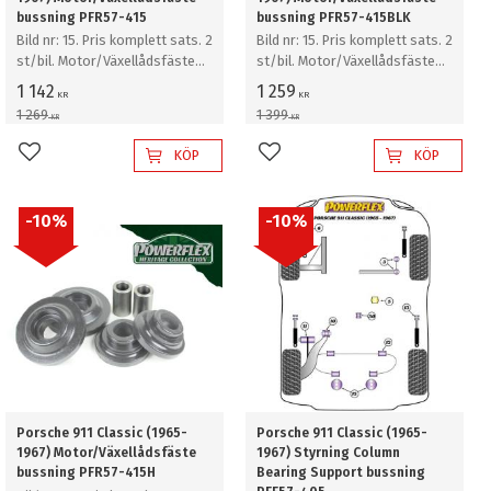
bussning PFR57-415
bussning PFR57-415BLK
Bild nr: 15. Pris komplett sats. 2
Bild nr: 15. Pris komplett sats. 2
st/bil. Motor/Växellådsfäste
st/bil. Motor/Växellådsfäste
bussning
bussning
1 142
1 259
KR
KR
1 269
1 399
KR
KR
KÖP
KÖP
Lägg till i favoriter
Lägg till i favoriter
10
%
10
%
Porsche 911 Classic (1965-
Porsche 911 Classic (1965-
1967) Motor/Växellådsfäste
1967) Styrning Column
bussning PFR57-415H
Bearing Support bussning