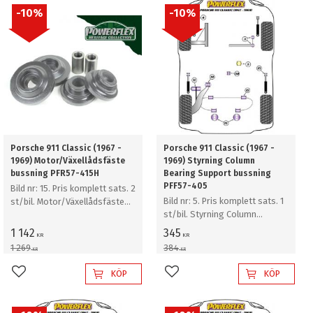
10
%
10
%
Porsche 911 Classic (1967 -
Porsche 911 Classic (1967 -
1969) Motor/Växellådsfäste
1969) Styrning Column
bussning PFR57-415H
Bearing Support bussning
PFF57-405
Bild nr: 15. Pris komplett sats. 2
Bild nr: 5. Pris komplett sats. 1
st/bil. Motor/Växellådsfäste
st/bil. Styrning Column
bussning
Bearing Support bussning
1 142
345
KR
KR
1 269
384
KR
KR
KÖP
KÖP
Lägg till i favoriter
Lägg till i favoriter