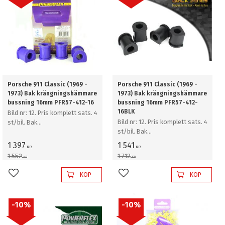
Porsche 911 Classic (1969 -
Porsche 911 Classic (1969 -
1973) Bak krängningshämmare
1973) Bak krängningshämmare
bussning 16mm PFR57-412-16
bussning 16mm PFR57-412-
16BLK
Bild nr: 12. Pris komplett sats. 4
Bild nr: 12. Pris komplett sats. 4
st/bil. Bak
st/bil. Bak
krängningshämmare bussning
krängningshämmare bussning
16mm
1 397
1 541
KR
KR
16mm
1 552
1 712
KR
KR
KÖP
KÖP
Lägg till i favoriter
Lägg till i favoriter
10
%
10
%