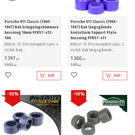
Porsche 911 Classic (1965-
Porsche 911 Classic (1965-
1967) Bak krängningshämmare
1967) Bak längsgående
bussning 16mm PFR57-412-
kontollarm Support Plate
16H
bussning PFR57-411
Bild nr: 12. Pris komplett sats. 4
Bild nr: 11. Pris komplett sats. 2
st/bil. Bak
st/bil. Bak längsgående
krängningshämmare bussning
kontollarm Support Plate
1 397
1 360
KR
KR
16mm
bussning
1 552
1 511
KR
KR
KÖP
KÖP
Lägg till i favoriter
Lägg till i favoriter
10
%
10
%