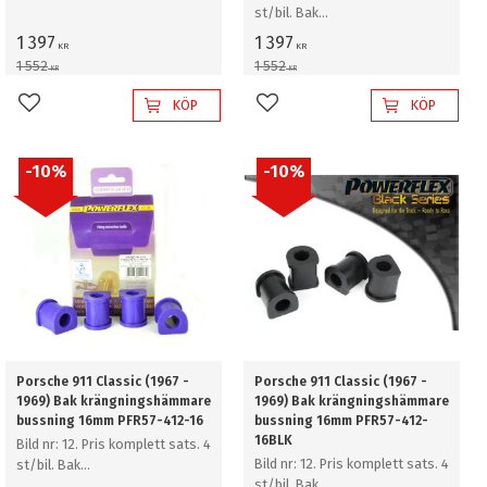
st/bil. Bak
krängningshämmare bussning
krängningshämmare bussning
15mm
1 397
1 397
KR
KR
15mm
1 552
1 552
KR
KR
KÖP
KÖP
Lägg till i favoriter
Lägg till i favoriter
10
%
10
%
Porsche 911 Classic (1967 -
Porsche 911 Classic (1967 -
1969) Bak krängningshämmare
1969) Bak krängningshämmare
bussning 16mm PFR57-412-16
bussning 16mm PFR57-412-
16BLK
Bild nr: 12. Pris komplett sats. 4
Bild nr: 12. Pris komplett sats. 4
st/bil. Bak
st/bil. Bak
krängningshämmare bussning