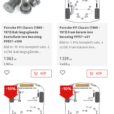
Porsche 911 Classic (1969 -
Porsche 911 Classic (1969 -
1973) Bak längsgående
1973) Fram bärarm inre
kontollarm inre bussning
bussning PFF57-401
PFR57-410H
Bild nr: 1. Pris komplett sats. 4
Bild nr: 10. Pris komplett sats. 2
st/bil. Fram bärarm inre
st/bil. Bak längsgående
bussning
kontollarm inre bussning
1 063
1 339
KR
KR
1 181
1 488
KR
KR
KÖP
KÖP
Lägg till i favoriter
Lägg till i favoriter
10
%
10
%