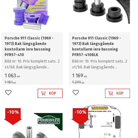
Porsche 911 Classic (1969 -
Porsche 911 Classic (1969 -
1973) Bak längsgående
1973) Bak längsgående
kontollarm inre bussning
kontollarm inre bussning
PFR57-410
PFR57-410BLK
Bild nr: 10. Pris komplett sats. 2
Bild nr: 10. Pris komplett sats. 2
st/bil. Bak längsgående
st/bil. Bak längsgående
kontollarm inre bussning
kontollarm inre bussning
1 063
1 169
KR
KR
1 181
1 299
KR
KR
KÖP
KÖP
Lägg till i favoriter
Lägg till i favoriter
10
%
10
%