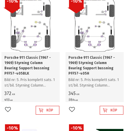
10
%
10
%
Porsche 911 Classic (1967 -
Porsche 911 Classic (1967 -
1969) Styrning Column
1969) Styrning Column
Bearing Support bussning
Bearing Support bussning
PFF57-405BLK
PFF57-405H
Bild nr: 5. Pris komplett sats. 1
Bild nr: 5. Pris komplett sats. 1
st/bil. Styrning Column
st/bil. Styrning Column
Bearing Support bussning
Bearing Support bussning
372
345
KR
KR
413
384
KR
KR
KÖP
KÖP
Lägg till i favoriter
Lägg till i favoriter
10
%
10
%