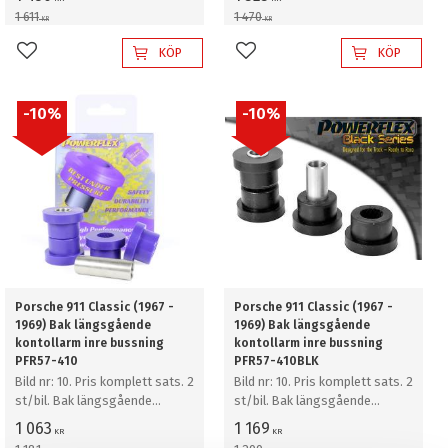
bussning
bussning
1 611
1 470
KR
KR
KÖP
KÖP
Lägg till i favoriter
Lägg till i favoriter
10
%
10
%
Porsche 911 Classic (1967 -
Porsche 911 Classic (1967 -
1969) Bak längsgående
1969) Bak längsgående
kontollarm inre bussning
kontollarm inre bussning
PFR57-410
PFR57-410BLK
Bild nr: 10. Pris komplett sats. 2
Bild nr: 10. Pris komplett sats. 2
st/bil. Bak längsgående
st/bil. Bak längsgående
kontollarm inre bussning
kontollarm inre bussning
1 063
1 169
KR
KR