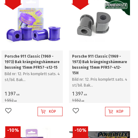
Porsche 911 Classic (1969 -
Porsche 911 Classic (1969 -
1973) Bak krängningshämmare
1973) Bak krängningshämmare
bussning 15mm PFR57-412-15
bussning 15mm PFR57-412-
15H
Bild nr: 12. Pris komplett sats. 4
Bild nr: 12. Pris komplett sats. 4
st/bil. Bak
st/bil. Bak
krängningshämmare bussning
krängningshämmare bussning
15mm
1 397
1 397
KR
KR
15mm
1 552
1 552
KR
KR
KÖP
KÖP
Lägg till i favoriter
Lägg till i favoriter
10
%
10
%