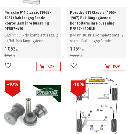
Porsche 911 Classic (1965-
Porsche 911 Classic (1965-
1967) Bak längsgående
1967) Bak längsgående
kontollarm inre bussning
kontollarm inre bussning
PFR57-410
PFR57-410BLK
Bild nr: 10. Pris komplett sats. 2
Bild nr: 10. Pris komplett sats. 2
st/bil. Bak längsgående
st/bil. Bak längsgående
kontollarm inre bussning
kontollarm inre bussning
1 063
1 169
KR
KR
1 181
1 299
KR
KR
KÖP
KÖP
Lägg till i favoriter
Lägg till i favoriter
10
%
10
%