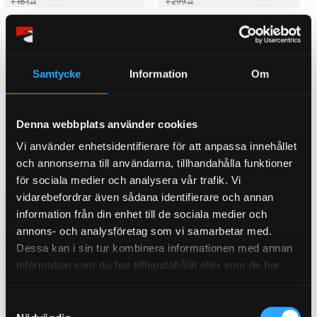
1 181
1 299
KR
KR
KÖP
KÖP
Lägg till i favoriter
Lägg till i favoriter
10
%
10
%
Samtycke
Information
Om
Denna webbplats använder cookies
Vi använder enhetsidentifierare för att anpassa innehållet
och annonserna till användarna, tillhandahålla funktioner
för sociala medier och analysera vår trafik. Vi
vidarebefordrar även sådana identifierare och annan
Porsche 911 Classic (1967 -
Porsche 911 Classic (1967 -
information från din enhet till de sociala medier och
1969) Bak längsgående
1969) Fram stabilisator k-
annons- och analysföretag som vi samarbetar med.
kontollarm inre bussning
stag bussning PFF57-402
PFR57-410H
Bild nr: 3. Pris komplett sats. 4
Dessa kan i sin tur kombinera informationen med annan
Bild nr: 10. Pris komplett sats. 2
st/bil. Fram stabilisator k-stag
information som du har tillhandahållit eller som de har
st/bil. Bak längsgående
bussning
samlat in när du har använt deras tjänster.
kontollarm inre bussning
1 063
1 732
KR
KR
S
1 181
1 924
KR
KR