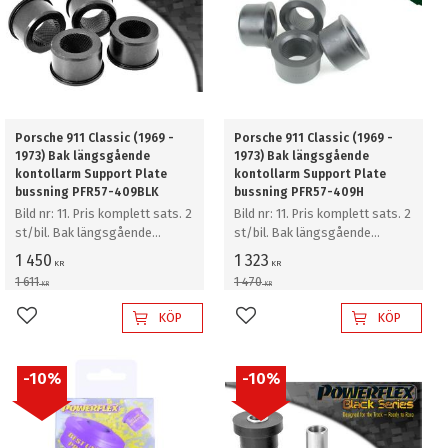
Porsche 911 Classic (1969 -
Porsche 911 Classic (1969 -
1973) Bak längsgående
1973) Bak längsgående
kontollarm Support Plate
kontollarm Support Plate
bussning PFR57-409BLK
bussning PFR57-409H
Bild nr: 11. Pris komplett sats. 2
Bild nr: 11. Pris komplett sats. 2
st/bil. Bak längsgående
st/bil. Bak längsgående
kontollarm Support Plate
kontollarm Support Plate
1 450
1 323
KR
KR
bussning
bussning
1 611
1 470
KR
KR
KÖP
KÖP
Lägg till i favoriter
Lägg till i favoriter
10
%
10
%