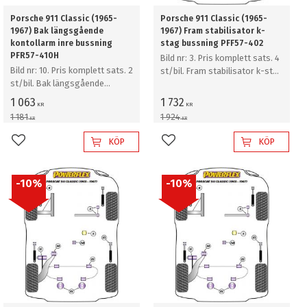
Porsche 911 Classic (1965-
Porsche 911 Classic (1965-
1967) Bak längsgående
1967) Fram stabilisator k-
kontollarm inre bussning
stag bussning PFF57-402
PFR57-410H
Bild nr: 3. Pris komplett sats. 4
Bild nr: 10. Pris komplett sats. 2
st/bil. Fram stabilisator k-stag
st/bil. Bak längsgående
bussning
kontollarm inre bussning
1 063
1 732
KR
KR
1 181
1 924
KR
KR
KÖP
KÖP
Lägg till i favoriter
Lägg till i favoriter
10
%
10
%