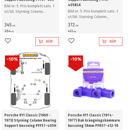
405BLK
Bild nr: 5. Pris komplett sats. 1
Bild nr: 5. Pris komplett sats. 1
st/bil. Styrning Column
st/bil. Styrning Column
Bearing Support bussning
Bearing Support bussning
345
372
KR
KR
384
413
KR
KR
KÖP
KÖP
Lägg till i favoriter
Lägg till i favoriter
10
%
10
%
Porsche 911 Classic (1969 -
Porsche 911 Classic (1974-
1973) Styrning Column Bearing
1977) Bak krängningshämmare
Support bussning PFF57-405H
bussning 18mm PFR57-412-18