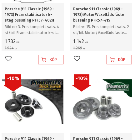
Porsche 911 Classic (1969 -
Porsche 911 Classic (1969 -
1973) Fram stabilisator k-
1973) Motor/Växellådsfäste
stag bussning PFF57-402H
bussning PFR57-415
Bild nr: 3. Pris komplett sats. 4
Bild nr: 15. Pris komplett sats. 2
st/bil. Fram stabilisator k-stag
st/bil. Motor/Växellådsfäste
bussning
bussning
1 732
1 142
KR
KR
1 924
1 269
KR
KR
KÖP
KÖP
Lägg till i favoriter
Lägg till i favoriter
10
%
10
%
Porsche 911 Classic (1969 -
Porsche 911 Classic (1969 -