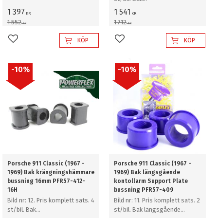
krängningshämmare bussning
16mm
1 397
1 541
KR
KR
16mm
1 552
1 712
KR
KR
KÖP
KÖP
Lägg till i favoriter
Lägg till i favoriter
10
%
10
%
Porsche 911 Classic (1967 -
Porsche 911 Classic (1967 -
1969) Bak krängningshämmare
1969) Bak längsgående
bussning 16mm PFR57-412-
kontollarm Support Plate
16H
bussning PFR57-409
Bild nr: 12. Pris komplett sats. 4
Bild nr: 11. Pris komplett sats. 2
st/bil. Bak
st/bil. Bak längsgående