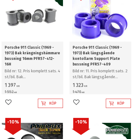
Porsche 911 Classic (1969 -
Porsche 911 Classic (1969 -
1973) Bak krängningshämmare
1973) Bak längsgående
bussning 16mm PFR57-412-
kontollarm Support Plate
16H
bussning PFR57-409
Bild nr: 12. Pris komplett sats. 4
Bild nr: 11. Pris komplett sats. 2
st/bil. Bak
st/bil. Bak längsgående
krängningshämmare bussning
kontollarm Support Plate
1 397
1 323
KR
KR
16mm
bussning
1 552
1 470
KR
KR
KÖP
KÖP
Lägg till i favoriter
Lägg till i favoriter
10
%
10
%