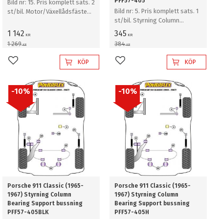
PFF57-405
Bild nr: 15. Pris komplett sats. 2
Bild nr: 5. Pris komplett sats. 1
st/bil. Motor/Växellådsfäste
st/bil. Styrning Column
bussning
Bearing Support bussning
1 142
345
KR
KR
1 269
384
KR
KR
KÖP
KÖP
Lägg till i favoriter
Lägg till i favoriter
10
%
10
%
Porsche 911 Classic (1965-
Porsche 911 Classic (1965-
1967) Styrning Column
1967) Styrning Column
Bearing Support bussning
Bearing Support bussning
PFF57-405BLK
PFF57-405H