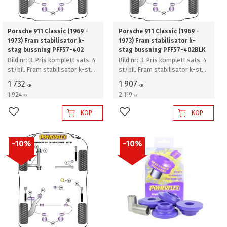
Porsche 911 Classic (1969 -
Porsche 911 Classic (1969 -
1973) Fram stabilisator k-
1973) Fram stabilisator k-
stag bussning PFF57-402
stag bussning PFF57-402BLK
Bild nr: 3. Pris komplett sats. 4
Bild nr: 3. Pris komplett sats. 4
st/bil. Fram stabilisator k-stag
st/bil. Fram stabilisator k-stag
bussning
bussning
1 732
1 907
KR
KR
1 924
2 119
KR
KR
KÖP
KÖP
Lägg till i favoriter
Lägg till i favoriter
10
%
10
%