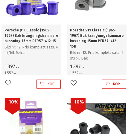
Porsche 911 Classic (1965-
Porsche 911 Classic (1965-
1967) Bak krängningshämmare
1967) Bak krängningshämmare
bussning 15mm PFR57-412-15
bussning 15mm PFR57-412-
15H
Bild nr: 12. Pris komplett sats. 4
Bild nr: 12. Pris komplett sats. 4
st/bil. Bak
st/bil. Bak
krängningshämmare bussning
krängningshämmare bussning
15mm
1 397
1 397
KR
KR
15mm
1 552
1 552
KR
KR
KÖP
KÖP
Lägg till i favoriter
Lägg till i favoriter
10
%
10
%