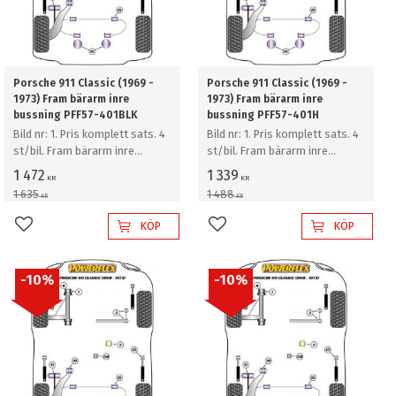
Porsche 911 Classic (1969 -
Porsche 911 Classic (1969 -
1973) Fram bärarm inre
1973) Fram bärarm inre
bussning PFF57-401BLK
bussning PFF57-401H
Bild nr: 1. Pris komplett sats. 4
Bild nr: 1. Pris komplett sats. 4
st/bil. Fram bärarm inre
st/bil. Fram bärarm inre
bussning
bussning
1 472
1 339
KR
KR
1 635
1 488
KR
KR
KÖP
KÖP
Lägg till i favoriter
Lägg till i favoriter
10
%
10
%