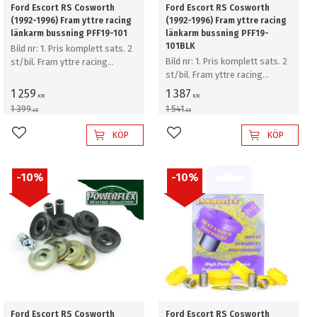
Ford Escort RS Cosworth
Ford Escort RS Cosworth
(1992-1996) Fram yttre racing
(1992-1996) Fram yttre racing
länkarm bussning PFF19-101
länkarm bussning PFF19-
101BLK
Bild nr: 1. Pris komplett sats. 2
Bild nr: 1. Pris komplett sats. 2
st/bil. Fram yttre racing
st/bil. Fram yttre racing
länkarm bussning
länkarm bussning
1 259
1 387
KR
KR
1 399
1 541
KR
KR
KÖP
KÖP
Lägg till i favoriter
Lägg till i favoriter
10
%
10
%
Ford Escort RS Cosworth
Ford Escort RS Cosworth