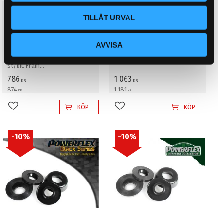
Ford Escort RS Cosworth
Ford Escort RS Cosworth
TILLÅT URVAL
(1992-1996) Fram
(1992-1996) Fram
krängningshämmare
topplagringar stötdämpare
infästning bussning 28mm
Absorber fäste PFF19-199
AVVISA
PFF19-128H
Bild nr: 8. Pris komplett sats. 2
Bild nr: 3. Pris komplett sats. 2
st/bil. Fram topplagringar
st/bil. Fram
stötdämpare Absorber fäste
krängningshämmare
786
1 063
KR
KR
infästning bussning 28mm
874
1 181
KR
KR
KÖP
KÖP
Lägg till i favoriter
Lägg till i favoriter
10
%
10
%