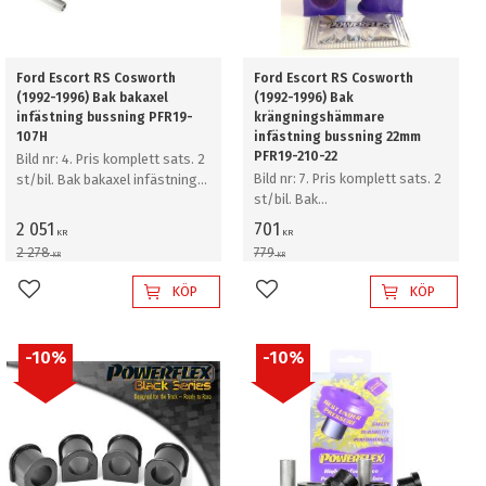
Ford Escort RS Cosworth
Ford Escort RS Cosworth
(1992-1996) Bak bakaxel
(1992-1996) Bak
infästning bussning PFR19-
krängningshämmare
107H
infästning bussning 22mm
PFR19-210-22
Bild nr: 4. Pris komplett sats. 2
Bild nr: 7. Pris komplett sats. 2
st/bil. Bak bakaxel infästning
st/bil. Bak
bussning
krängningshämmare
2 051
701
KR
KR
infästning bussning 22mm
2 278
779
KR
KR
KÖP
KÖP
Lägg till i favoriter
Lägg till i favoriter
10
%
10
%