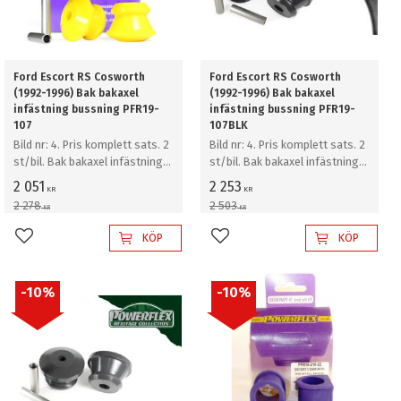
Ford Escort RS Cosworth
Ford Escort RS Cosworth
(1992-1996) Bak bakaxel
(1992-1996) Bak bakaxel
infästning bussning PFR19-
infästning bussning PFR19-
107
107BLK
Bild nr: 4. Pris komplett sats. 2
Bild nr: 4. Pris komplett sats. 2
st/bil. Bak bakaxel infästning
st/bil. Bak bakaxel infästning
bussning
bussning
2 051
2 253
KR
KR
2 278
2 503
KR
KR
KÖP
KÖP
Lägg till i favoriter
Lägg till i favoriter
10
%
10
%