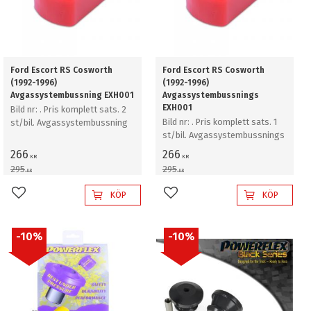
Ford Escort RS Cosworth
Ford Escort RS Cosworth
(1992-1996)
(1992-1996)
Avgassystembussning EXH001
Avgassystembussnings
EXH001
Bild nr: . Pris komplett sats. 2
Bild nr: . Pris komplett sats. 1
st/bil. Avgassystembussning
st/bil. Avgassystembussnings
266
266
KR
KR
295
295
KR
KR
KÖP
KÖP
Lägg till i favoriter
Lägg till i favoriter
10
%
10
%