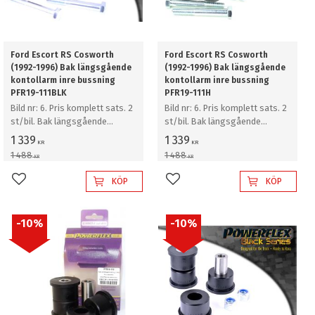
Ford Escort RS Cosworth
Ford Escort RS Cosworth
(1992-1996) Bak längsgående
(1992-1996) Bak längsgående
kontollarm inre bussning
kontollarm inre bussning
PFR19-111BLK
PFR19-111H
Bild nr: 6. Pris komplett sats. 2
Bild nr: 6. Pris komplett sats. 2
st/bil. Bak längsgående
st/bil. Bak längsgående
kontollarm inre bussning
kontollarm inre bussning
1 339
1 339
KR
KR
1 488
1 488
KR
KR
KÖP
KÖP
Lägg till i favoriter
Lägg till i favoriter
10
%
10
%