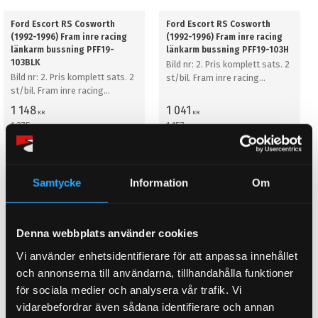
Ford Escort RS Cosworth
Ford Escort RS Cosworth
(1992-1996) Fram inre racing
(1992-1996) Fram inre racing
länkarm bussning PFF19-
länkarm bussning PFF19-103H
103BLK
Bild nr: 2. Pris komplett sats. 2
Bild nr: 2. Pris komplett sats. 2
st/bil. Fram inre racing
st/bil. Fram inre racing
länkarm bussning
länkarm bussning
1 148
1 041
KR
KR
1 275
1 157
KR
KR
KÖP
KÖP
Lägg till i favoriter
Lägg till i favoriter
Samtycke
Information
Om
10
%
10
%
Denna webbplats använder cookies
Vi använder enhetsidentifierare för att anpassa innehållet
och annonserna till användarna, tillhandahålla funktioner
för sociala medier och analysera vår trafik. Vi
vidarebefordrar även sådana identifierare och annan