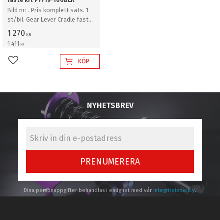
Bild nr: . Pris komplett sats. 1
st/bil. Gear Lever Cradle fäste
kit
1 270
KR
1 411
KR
KÖP
Lägg till i favoriter
NYHETSBREV
PRENUMERERA
Dina personuppgifter behandlas i enlighet med vår
integritetspolicy
.