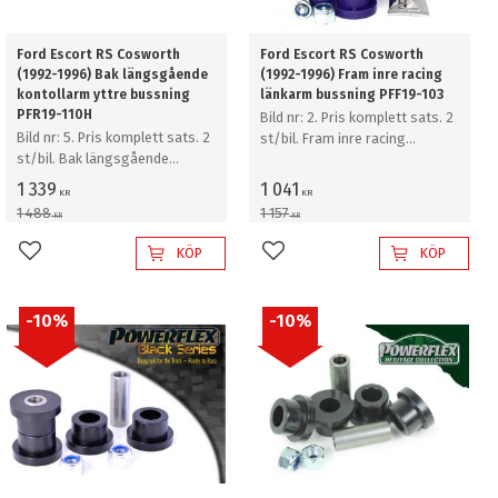
Ford Escort RS Cosworth
Ford Escort RS Cosworth
(1992-1996) Bak längsgående
(1992-1996) Fram inre racing
kontollarm yttre bussning
länkarm bussning PFF19-103
PFR19-110H
Bild nr: 2. Pris komplett sats. 2
Bild nr: 5. Pris komplett sats. 2
st/bil. Fram inre racing
st/bil. Bak längsgående
länkarm bussning
kontollarm yttre bussning
1 339
1 041
KR
KR
1 488
1 157
KR
KR
KÖP
KÖP
Lägg till i favoriter
Lägg till i favoriter
10
%
10
%