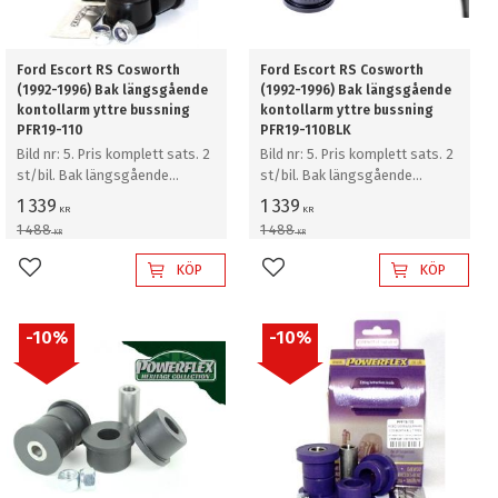
Ford Escort RS Cosworth
Ford Escort RS Cosworth
(1992-1996) Bak längsgående
(1992-1996) Bak längsgående
kontollarm yttre bussning
kontollarm yttre bussning
PFR19-110
PFR19-110BLK
Bild nr: 5. Pris komplett sats. 2
Bild nr: 5. Pris komplett sats. 2
st/bil. Bak längsgående
st/bil. Bak längsgående
kontollarm yttre bussning
kontollarm yttre bussning
1 339
1 339
KR
KR
1 488
1 488
KR
KR
KÖP
KÖP
Lägg till i favoriter
Lägg till i favoriter
10
%
10
%