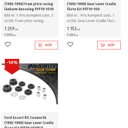
(1992-1996) Fram yttre racing
(1992-1996) Gear Lever Cradle
länkarm bussning PFF19-101H
fäste kit PFF19-100
Bild nr: 1. Pris komplett sats. 2
Bild nr: . Pris komplett sats. 1
st/bil. Fram yttre racing
st/bil. Gear Lever Cradle fäste
länkarm bussning
kit
1 259
1 153
KR
KR
1 399
1 281
KR
KR
KÖP
KÖP
Lägg till i favoriter
Lägg till i favoriter
10
%
Ford Escort RS Cosworth
(1992-1996) Gear Lever Cradle
fäste kit PFF19-100BLK