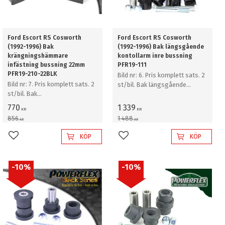
Ford Escort RS Cosworth
Ford Escort RS Cosworth
(1992-1996) Bak
(1992-1996) Bak längsgående
krängningshämmare
kontollarm inre bussning
infästning bussning 22mm
PFR19-111
PFR19-210-22BLK
Bild nr: 6. Pris komplett sats. 2
Bild nr: 7. Pris komplett sats. 2
st/bil. Bak längsgående
st/bil. Bak
kontollarm inre bussning
krängningshämmare
770
1 339
KR
KR
infästning bussning 22mm
856
1 488
KR
KR
KÖP
KÖP
Lägg till i favoriter
Lägg till i favoriter
10
%
10
%