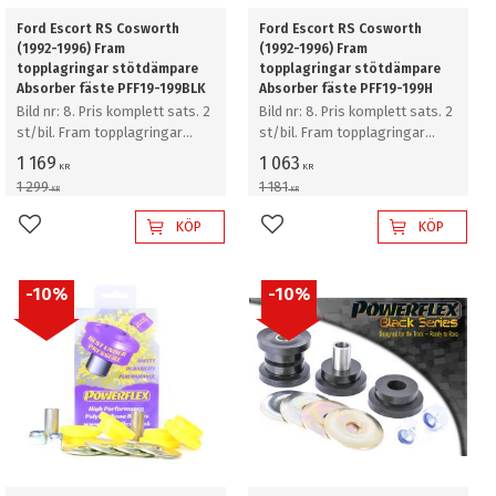
Ford Escort RS Cosworth
Ford Escort RS Cosworth
(1992-1996) Fram
(1992-1996) Fram
topplagringar stötdämpare
topplagringar stötdämpare
Absorber fäste PFF19-199BLK
Absorber fäste PFF19-199H
Bild nr: 8. Pris komplett sats. 2
Bild nr: 8. Pris komplett sats. 2
st/bil. Fram topplagringar
st/bil. Fram topplagringar
stötdämpare Absorber fäste
stötdämpare Absorber fäste
1 169
1 063
KR
KR
1 299
1 181
KR
KR
KÖP
KÖP
Lägg till i favoriter
Lägg till i favoriter
10
%
10
%