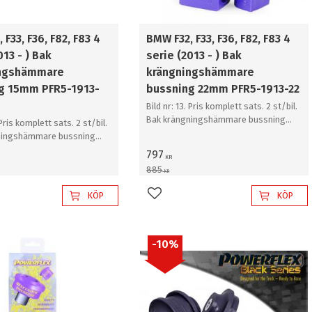
 F33, F36, F82, F83 4
BMW F32, F33, F36, F82, F83 4
013 - ) Bak
serie (2013 - ) Bak
ingshämmare
krängningshämmare
g 15mm PFR5-1913-
bussning 22mm PFR5-1913-22
Bild nr: 13. Pris komplett sats. 2 st/bil.
Bak krängningshämmare bussning
 Pris komplett sats. 2 st/bil.
22mm
ningshämmare bussning
797
KR
885
KR
KÖP
KÖP
l i favoriter
Lägg till i favoriter
10
%