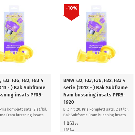
10
%
 F33, F36, F82, F83 4
BMW F32, F33, F36, F82, F83 4
013 - ) Bak Subframe
serie (2013 - ) Bak Subframe
ssning insats PFR5-
Fram bussning insats PFR5-
1920
 Pris komplett sats. 2 st/bil.
Bild nr: 20. Pris komplett sats. 2 st/bil.
ame Fram bussning insats
Bak Subframe Fram bussning insats
1 063
KR
1 181
KR