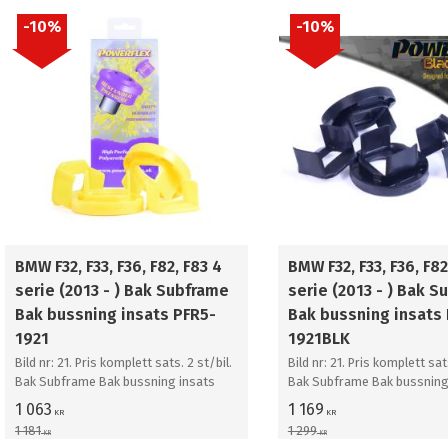
10
%
10
%
BMW F32, F33, F36, F82, F83 4
BMW F32, F33, F36, F82
serie (2013 - ) Bak Subframe
serie (2013 - ) Bak 
Bak bussning insats PFR5-
Bak bussning insats
1921
1921BLK
Bild nr: 21. Pris komplett sats. 2 st/bil.
Bild nr: 21. Pris komplett sats
Bak Subframe Bak bussning insats
Bak Subframe Bak bussning
1 063
1 169
KR
KR
1 181
1 299
KR
KR