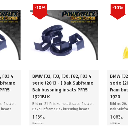
10
%
10
%
, F83 4
BMW F32, F33, F36, F82, F83 4
BMW F32,
Subframe
serie (2013 - ) Bak Subframe
serie (2
 PFR5-
Bak bussning insats PFR5-
Fram bu
1921BLK
1920
. 2 st/bil.
Bild nr: 21. Pris komplett sats. 2 st/bil.
Bild nr: 20.
 insats
Bak Subframe Bak bussning insats
Bak Subfr
1 169
1 063
KR
KR
1 299
1 181
KR
KR