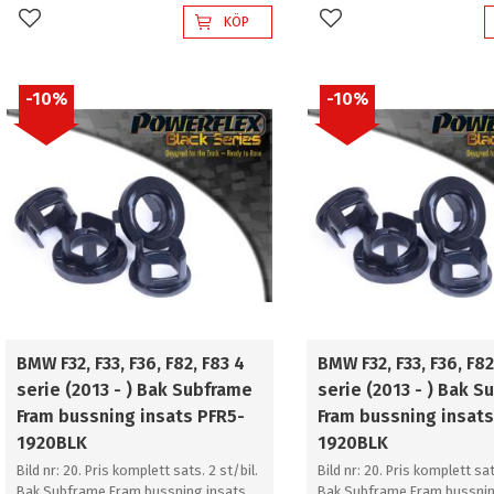
KÖP
Lägg till i favoriter
Lägg till i favoriter
10
%
10
%
BMW F32, F33, F36, F82, F83 4
BMW F32, F33, F36, F82
serie (2013 - ) Bak Subframe
serie (2013 - ) Bak 
Fram bussning insats PFR5-
Fram bussning insats
1920BLK
1920BLK
Bild nr: 20. Pris komplett sats. 2 st/bil.
Bild nr: 20. Pris komplett sat
Bak Subframe Fram bussning insats
Bak Subframe Fram bussnin