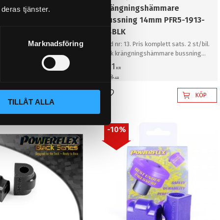
ingshämmare
krängningshämmare
deras tjänster.
g 14mm PFR5-1913-
bussning 14mm PFR5-1913-
14BLK
Marknadsföring
 Pris komplett sats. 2 st/bil.
Bild nr: 13. Pris komplett sats. 2 st/bil.
ningshämmare bussning
Bak krängningshämmare bussning
14mm
871
KR
968
KR
KÖP
KÖP
l i favoriter
Lägg till i favoriter
TILLÅT ALLA
10
%