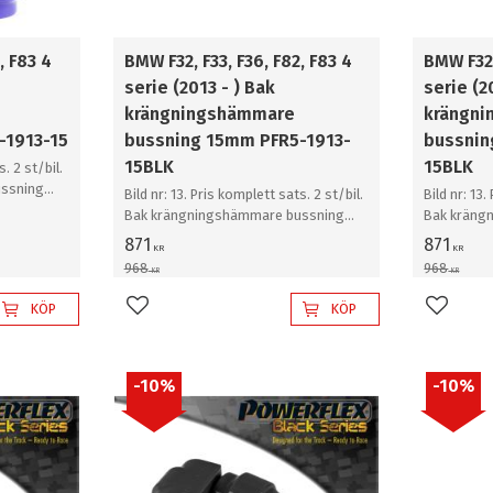
, F83 4
BMW F32, F33, F36, F82, F83 4
BMW F32,
serie (2013 - ) Bak
serie (2
krängningshämmare
krängn
-1913-15
bussning 15mm PFR5-1913-
bussnin
15BLK
15BLK
. 2 st/bil.
ssning
Bild nr: 13. Pris komplett sats. 2 st/bil.
Bild nr: 13.
Bak krängningshämmare bussning
Bak kräng
15mm
15mm
871
871
KR
KR
968
968
KR
KR
KÖP
KÖP
Lägg till i favoriter
Lägg til
10
%
10
%