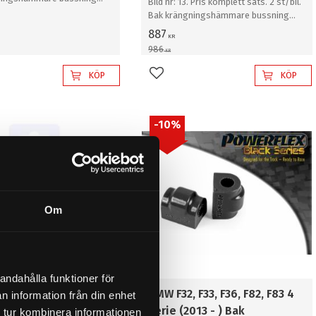
Bild nr: 13. Pris komplett sats. 2 st/bil.
Bak krängningshämmare bussning
12mm
887
KR
986
KR
KÖP
KÖP
l i favoriter
Lägg till i favoriter
10
%
Om
andahålla funktioner för
 F33, F36, F82, F83 4
BMW F32, F33, F36, F82, F83 4
n information från din enhet
013 - ) Bak
serie (2013 - ) Bak
 tur kombinera informationen