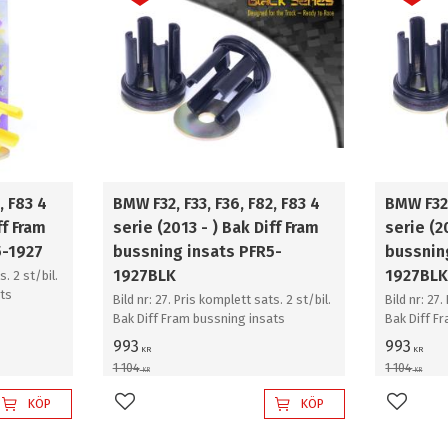
, F83 4
BMW F32, F33, F36, F82, F83 4
BMW F32,
ff Fram
serie (2013 - ) Bak Diff Fram
serie (2
5-1927
bussning insats PFR5-
bussnin
1927BLK
1927BL
s. 2 st/bil.
ts
Bild nr: 27. Pris komplett sats. 2 st/bil.
Bild nr: 27.
Bak Diff Fram bussning insats
Bak Diff F
993
993
KR
KR
1 104
1 104
KR
KR
KÖP
KÖP
Lägg till i favoriter
Lägg til