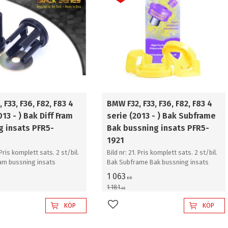
 F33, F36, F82, F83 4
BMW F32, F33, F36, F82, F83 4
013 - ) Bak Diff Fram
serie (2013 - ) Bak Subframe
g insats PFR5-
Bak bussning insats PFR5-
K
1921
 Pris komplett sats. 2 st/bil.
Bild nr: 21. Pris komplett sats. 2 st/bil.
ram bussning insats
Bak Subframe Bak bussning insats
1 063
KR
1 181
KR
KÖP
KÖP
l i favoriter
Lägg till i favoriter