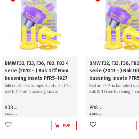
BMW F32, F33, F36, F82, F83 4
BMW F32, F33, F36, F82
serie (2013 - ) Bak Diff Fram
serie (2013 - ) Bak Di
bussning insats PFR5-1927
bussning insats PFR
Bild nr: 27. Pris komplett sats. 2 st/bil.
Bild nr: 27. Pris komplett sat
Bak Diff Fram bussning insats
Bak Diff Fram bussning insa
908
908
KR
KR
1 009
1 009
KR
KR
KÖP
Lägg till i favoriter
Lägg till i favoriter