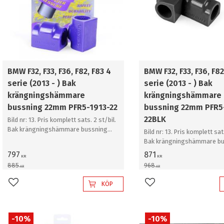
BMW F32, F33, F36, F82, F83 4
BMW F32, F33, F36, F82
serie (2013 - ) Bak
serie (2013 - ) Bak
krängningshämmare
krängningshämmare
bussning 22mm PFR5-1913-22
bussning 22mm PFR5
22BLK
Bild nr: 13. Pris komplett sats. 2 st/bil.
Bak krängningshämmare bussning
Bild nr: 13. Pris komplett sats
22mm
Bak krängningshämmare bu
22mm
797
871
KR
KR
885
968
KR
KR
KÖP
Lägg till i favoriter
Lägg till i favoriter
10
%
10
%