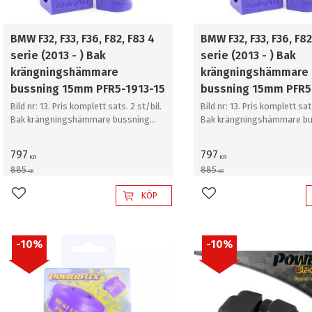
BMW F32, F33, F36, F82, F83 4
BMW F32, F33, F36, F82
serie (2013 - ) Bak
serie (2013 - ) Bak
krängningshämmare
krängningshämmare
bussning 15mm PFR5-1913-15
bussning 15mm PFR5
Bild nr: 13. Pris komplett sats. 2 st/bil.
Bild nr: 13. Pris komplett sats
Bak krängningshämmare bussning
Bak krängningshämmare bu
15mm
15mm
797
797
KR
KR
885
885
KR
KR
KÖP
Lägg till i favoriter
Lägg till i favoriter
10
%
10
%