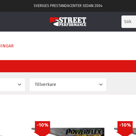
SVERIGES PRESTANDACENTER SEDAN 2004
NINGAR
Tillverkare
2 759
Powerflex
55
10
%
10
%