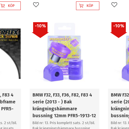
KÖP
KÖP
Lägg till i favoriter
Lägg til
10
%
10
%
, F83 4
BMW F32, F33, F36, F82, F83 4
BMW F32,
Subframe
serie (2013 - ) Bak
serie (2
 PFR5-
krängningshämmare
krängn
bussning 12mm PFR5-1913-12
bussnin
s. 2 st/bil.
Bild nr: 13. Pris komplett sats. 2 st/bil.
Bild nr: 13.
g insats
Bak krängningshämmare bussning
Bak kräng