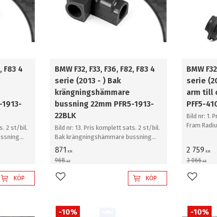
, F83 4
BMW F32, F33, F36, F82, F83 4
BMW F32,
serie (2013 - ) Bak
serie (2
krängningshämmare
arm till
-1913-
bussning 22mm PFR5-1913-
PFF5-41
22BLK
Bild nr: 1. 
Fram Radiu
. 2 st/bil.
Bild nr: 13. Pris komplett sats. 2 st/bil.
ssning
Bak krängningshämmare bussning
22mm
871
2 759
KR
KR
968
3 066
KR
KR
KÖP
KÖP
Lägg till i favoriter
Lägg til
10
%
10
%