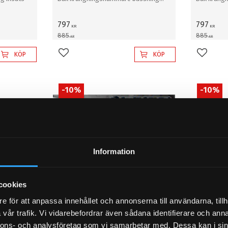
12mm
12mm
797
797
KR
KR
885
885
KR
KR
KÖP
KÖP
Lägg till i favoriter
Lägg til
10
%
10
%
Information
cookies
e för att anpassa innehållet och annonserna till användarna, tillh
, F83 4
BMW F32, F33, F36, F82, F83 4
BMW F32,
vår trafik. Vi vidarebefordrar även sådana identifierare och anna
serie (2013 - ) Bak
serie (2
nnons- och analysföretag som vi samarbetar med. Dessa kan i sin