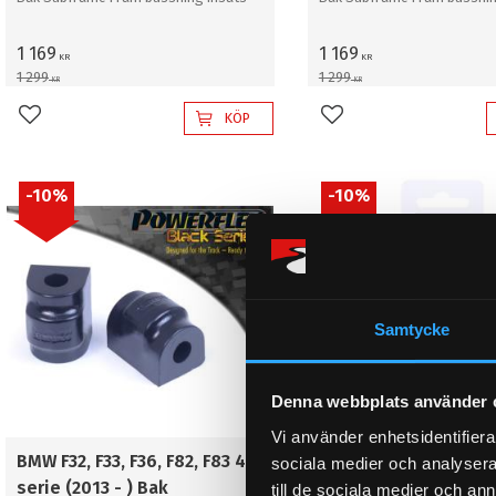
1 169
1 169
KR
KR
1 299
1 299
KR
KR
KÖP
Lägg till i favoriter
Lägg till i favoriter
10
%
10
%
Samtycke
Denna webbplats använder 
Vi använder enhetsidentifierar
BMW F32, F33, F36, F82, F83 4
BMW F32, F33, F36, F82
sociala medier och analysera 
serie (2013 - ) Bak
serie (2013 - ) Bak
till de sociala medier och a