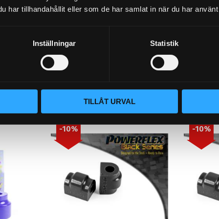
krängningshämmare
krängn
har tillhandahållit eller som de har samlat in när du har använt 
-1913-13
bussning 13mm PFR5-1913-
bussnin
13BLK
14
. 2 st/bil.
ssning
Inställningar
Statistik
Bild nr: 13. Pris komplett sats. 2 st/bil.
Bild nr: 13.
Bak krängningshämmare bussning
Bak kräng
13mm
14mm
887
797
KR
KR
986
885
KR
KR
KÖP
KÖP
Lägg till i favoriter
Lägg til
TILLÅT URVAL
10
%
10
%