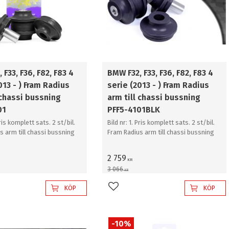
 F33, F36, F82, F83 4
BMW F32, F33, F36, F82, F83 4
013 - ) Fram Radius
serie (2013 - ) Fram Radius
 chassi bussning
arm till chassi bussning
01
PFF5-4101BLK
Pris komplett sats. 2 st/bil.
Bild nr: 1. Pris komplett sats. 2 st/bil.
s arm till chassi bussning
Fram Radius arm till chassi bussning
2 759
KR
3 066
KR
KÖP
KÖP
l i favoriter
Lägg till i favoriter
10
%