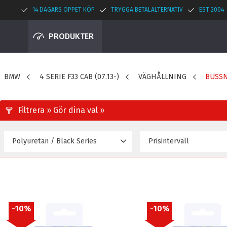
14 DAGARS ÖPPET KÖP
TRYGGA BETALALTERNATIV
EST 2004
PRODUKTER
BMW
4 SERIE F33 CAB (07.13-)
VÄGHÅLLNING
BUSS
Polyuretan / Black Series
Prisintervall
309
Black 95A
27
Polyuretan
28
10
%
10
%