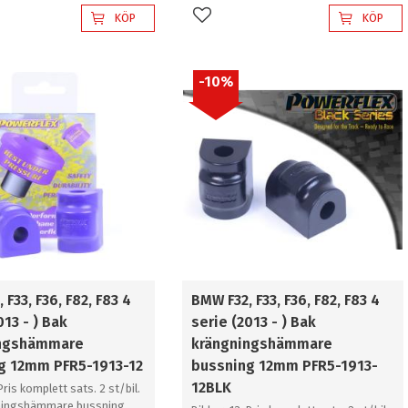
KÖP
KÖP
l i favoriter
Lägg till i favoriter
10
%
 F33, F36, F82, F83 4
BMW F32, F33, F36, F82, F83 4
013 - ) Bak
serie (2013 - ) Bak
ingshämmare
krängningshämmare
g 12mm PFR5-1913-12
bussning 12mm PFR5-1913-
12BLK
 Pris komplett sats. 2 st/bil.
ningshämmare bussning