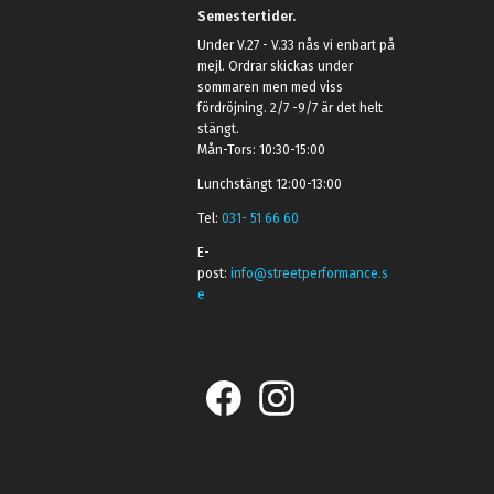
Semestertider.
Under V.27 - V.33 nås vi enbart på
mejl. Ordrar skickas under
sommaren men med viss
fördröjning. 2/7 -9/7 är det helt
stängt.
Mån-Tors: 10:30-15:00
Lunchstängt 12:00-13:00
Tel:
031- 51 66 60
E-
post:
info@streetperformance.s
e