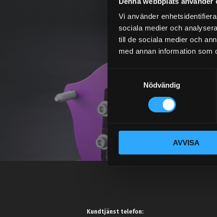
Denna webbplats använder 
Vi använder enhetsidentifierar
sociala medier och analysera 
till de sociala medier och a
med annan information som du 
S
Nödvändig
a
m
t
y
c
AVVISA
k
e
s
v
a
l
Kundtjänst telefon: