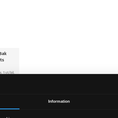
 Bak
ts
. 1 st/bil.
KÖP
Information