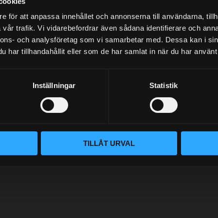
cookies
e för att anpassa innehållet och annonserna till användarna, tillh
vår trafik. Vi vidarebefordrar även sådana identifierare och anna
NYHETSBREV
nnons- och analysföretag som vi samarbetar med. Dessa kan i sin
har tillhandahållit eller som de har samlat in när du har använt 
Inställningar
Statistik
PRENUMERERA
Dina personuppgifter behandlas i enlighet med vår
integritetspolicy
.
TILLÅT URVAL