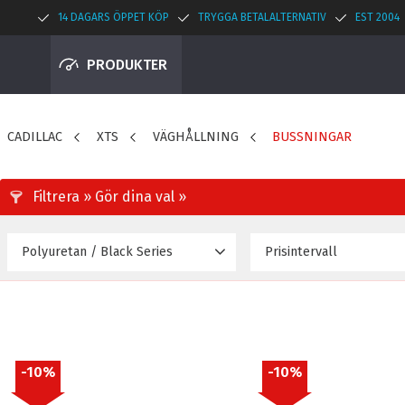
14 DAGARS ÖPPET KÖP
TRYGGA BETALALTERNATIV
EST 2004
PRODUKTER
CADILLAC
XTS
VÄGHÅLLNING
BUSSNINGAR
Polyuretan / Black Series
Prisintervall
553
Black 95A
1
Polyuretan
1
10
%
10
%