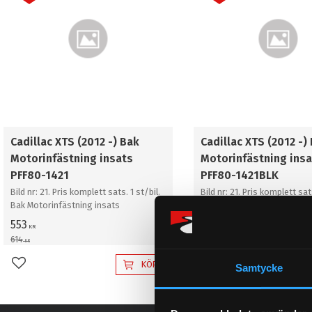
Cadillac XTS (2012 -) Bak
Cadillac XTS (2012 -)
Motorinfästning insats
Motorinfästning insa
PFF80-1421
PFF80-1421BLK
Bild nr: 21. Pris komplett sats. 1 st/bil.
Bild nr: 21. Pris komplett sats
Bak Motorinfästning insats
Bak Motorinfästning insats
553
606
KR
KR
614
673
KR
KR
KÖP
Samtycke
Lägg till i favoriter
Lägg till i favoriter