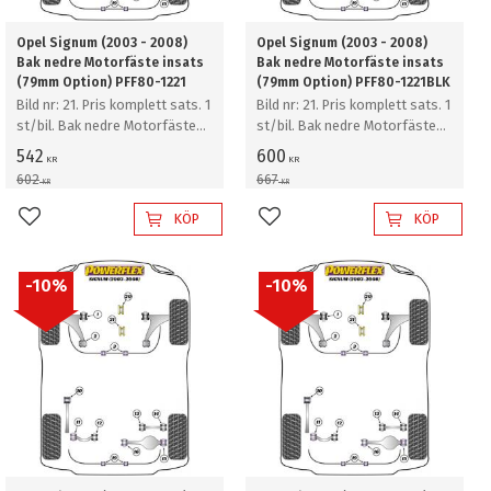
Opel Signum (2003 - 2008)
Opel Signum (2003 - 2008)
Bak nedre Motorfäste insats
Bak nedre Motorfäste insats
(79mm Option) PFF80-1221
(79mm Option) PFF80-1221BLK
Bild nr: 21. Pris komplett sats. 1
Bild nr: 21. Pris komplett sats. 1
st/bil. Bak nedre Motorfäste
st/bil. Bak nedre Motorfäste
insats (79mm Option)
insats (79mm Option)
542
600
KR
KR
602
667
KR
KR
KÖP
KÖP
Lägg till i favoriter
Lägg till i favoriter
10
%
10
%