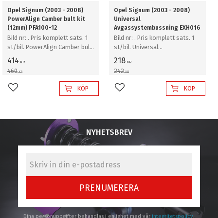
Opel Signum (2003 - 2008)
Opel Signum (2003 - 2008)
PowerAlign Camber bult kit
Universal
(12mm) PFA100-12
Avgassystembussning EXH016
Bild nr: . Pris komplett sats. 1
Bild nr: . Pris komplett sats. 1
st/bil. PowerAlign Camber bult
st/bil. Universal
kit (12mm)
Avgassystembussning
414
218
KR
KR
460
242
KR
KR
KÖP
KÖP
Lägg till i favoriter
Lägg till i favoriter
NYHETSBREV
PRENUMERERA
Dina personuppgifter behandlas i enlighet med vår
integritetspolicy
.