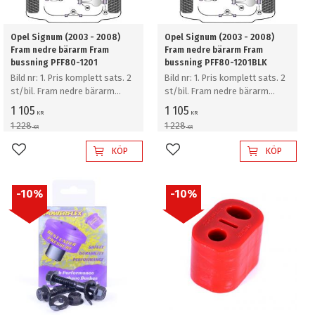
Opel Signum (2003 - 2008)
Opel Signum (2003 - 2008)
Fram nedre bärarm Fram
Fram nedre bärarm Fram
bussning PFF80-1201
bussning PFF80-1201BLK
Bild nr: 1. Pris komplett sats. 2
Bild nr: 1. Pris komplett sats. 2
st/bil. Fram nedre bärarm
st/bil. Fram nedre bärarm
Fram bussning
Fram bussning
1 105
1 105
KR
KR
1 228
1 228
KR
KR
KÖP
KÖP
Lägg till i favoriter
Lägg till i favoriter
10
%
10
%