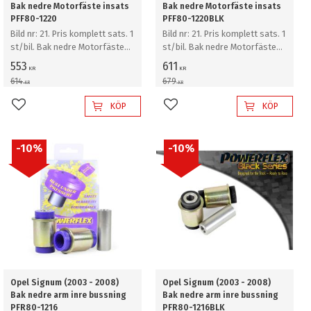
Bak nedre Motorfäste insats
Bak nedre Motorfäste insats
PFF80-1220
PFF80-1220BLK
Bild nr: 21. Pris komplett sats. 1
Bild nr: 21. Pris komplett sats. 1
st/bil. Bak nedre Motorfäste
st/bil. Bak nedre Motorfäste
insats
insats
553
611
KR
KR
614
679
KR
KR
KÖP
KÖP
Lägg till i favoriter
Lägg till i favoriter
10
%
10
%
Opel Signum (2003 - 2008)
Opel Signum (2003 - 2008)
Bak nedre arm inre bussning
Bak nedre arm inre bussning
PFR80-1216
PFR80-1216BLK