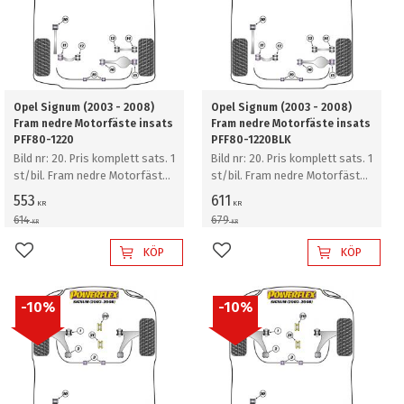
Opel Signum (2003 - 2008)
Opel Signum (2003 - 2008)
Fram nedre Motorfäste insats
Fram nedre Motorfäste insats
PFF80-1220
PFF80-1220BLK
Bild nr: 20. Pris komplett sats. 1
Bild nr: 20. Pris komplett sats. 1
st/bil. Fram nedre Motorfäste
st/bil. Fram nedre Motorfäste
insats
insats
553
611
KR
KR
614
679
KR
KR
KÖP
KÖP
Lägg till i favoriter
Lägg till i favoriter
10
%
10
%