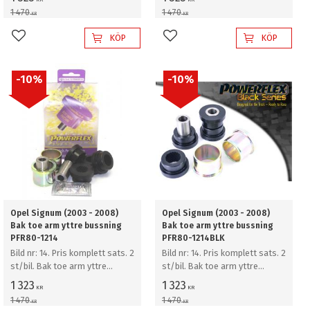
1 470
1 470
KR
KR
KÖP
KÖP
Lägg till i favoriter
Lägg till i favoriter
10
%
10
%
Opel Signum (2003 - 2008)
Opel Signum (2003 - 2008)
Bak toe arm yttre bussning
Bak toe arm yttre bussning
PFR80-1214
PFR80-1214BLK
Bild nr: 14. Pris komplett sats. 2
Bild nr: 14. Pris komplett sats. 2
st/bil. Bak toe arm yttre
st/bil. Bak toe arm yttre
bussning
bussning
1 323
1 323
KR
KR
1 470
1 470
KR
KR