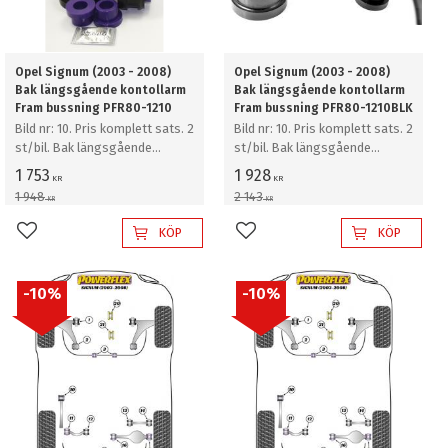
Opel Signum (2003 - 2008)
Opel Signum (2003 - 2008)
Bak längsgående kontollarm
Bak längsgående kontollarm
Fram bussning PFR80-1210
Fram bussning PFR80-1210BLK
Bild nr: 10. Pris komplett sats. 2
Bild nr: 10. Pris komplett sats. 2
st/bil. Bak längsgående
st/bil. Bak längsgående
kontollarm Fram bussning
kontollarm Fram bussning
1 753
1 928
KR
KR
1 948
2 143
KR
KR
KÖP
KÖP
Lägg till i favoriter
Lägg till i favoriter
10
%
10
%