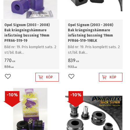
Opel Signum (2003 - 2008)
Opel Signum (2003 - 2008)
Bak krängningshämmare
Bak krängningshämmare
infästning bussning 19mm
infästning bussning 19mm
PFR66-519-19
PFR66-519-19BLK
Bild nr: 19. Pris komplett sats. 2
Bild nr: 19. Pris komplett sats. 2
st/bil. Bak
st/bil. Bak
krängningshämmare
krängningshämmare
770
839
KR
KR
infästning bussning 19mm
infästning bussning 19mm
856
933
KR
KR
KÖP
KÖP
Lägg till i favoriter
Lägg till i favoriter
10
%
10
%