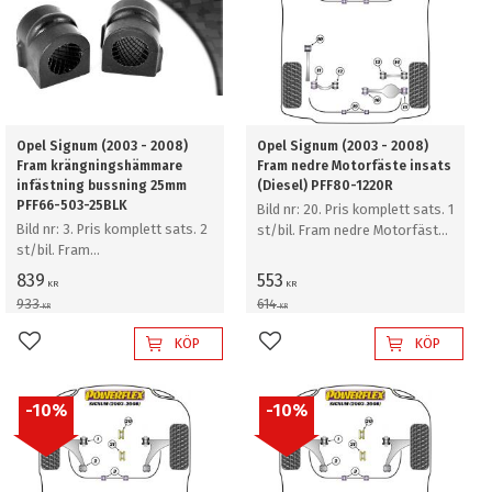
Opel Signum (2003 - 2008)
Opel Signum (2003 - 2008)
Fram krängningshämmare
Fram nedre Motorfäste insats
infästning bussning 25mm
(Diesel) PFF80-1220R
PFF66-503-25BLK
Bild nr: 20. Pris komplett sats. 1
Bild nr: 3. Pris komplett sats. 2
st/bil. Fram nedre Motorfäste
st/bil. Fram
insats (Diesel)
krängningshämmare
839
553
KR
KR
infästning bussning 25mm
933
614
KR
KR
KÖP
KÖP
Lägg till i favoriter
Lägg till i favoriter
10
%
10
%