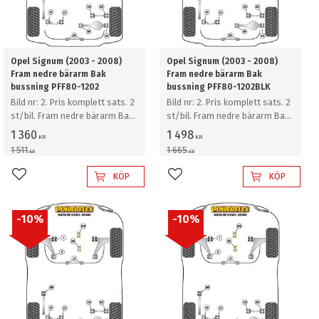
Opel Signum (2003 - 2008)
Opel Signum (2003 - 2008)
Fram nedre bärarm Bak
Fram nedre bärarm Bak
bussning PFF80-1202
bussning PFF80-1202BLK
Bild nr: 2. Pris komplett sats. 2
Bild nr: 2. Pris komplett sats. 2
st/bil. Fram nedre bärarm Bak
st/bil. Fram nedre bärarm Bak
bussning
bussning
1 360
1 498
KR
KR
1 511
1 665
KR
KR
KÖP
KÖP
Lägg till i favoriter
Lägg till i favoriter
10
%
10
%