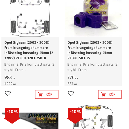
Opel Signum (2003 - 2008)
Opel Signum (2003 - 2008)
Fram krängningshämmare
Fram krängningshämmare
infästning bussning 25mm (2
infästning bussning 25mm
styck) PFF80-1203-25BLK
PFF66-503-25
Bild nr: 3. Pris komplett sats. 2
Bild nr: 3. Pris komplett sats. 2
st/bil. Fram
st/bil. Fram
krängningshämmare
krängningshämmare
983
770
KR
KR
infästning bussning 25mm (2
infästning bussning 25mm
1 092
856
KR
KR
styck)
KÖP
KÖP
Lägg till i favoriter
Lägg till i favoriter
10
%
10
%