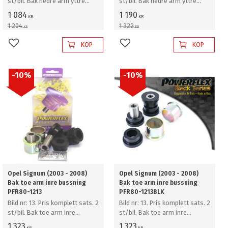
st/bil. Bak nedre arm yttre
st/bil. Bak nedre arm yttre
bussning
bussning
1 084
1 190
KR
KR
1 204
1 322
KR
KR
KÖP
KÖP
Lägg till i favoriter
Lägg till i favoriter
10
%
10
%
Opel Signum (2003 - 2008)
Opel Signum (2003 - 2008)
Bak toe arm inre bussning
Bak toe arm inre bussning
PFR80-1213
PFR80-1213BLK
Bild nr: 13. Pris komplett sats. 2
Bild nr: 13. Pris komplett sats. 2
st/bil. Bak toe arm inre
st/bil. Bak toe arm inre
bussning
bussning
1 323
1 323
KR
KR