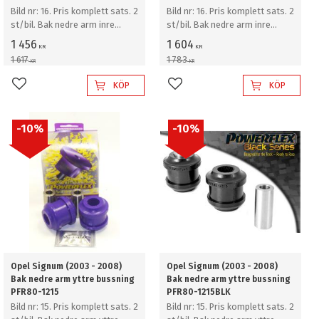
Bild nr: 16. Pris komplett sats. 2
Bild nr: 16. Pris komplett sats. 2
st/bil. Bak nedre arm inre
st/bil. Bak nedre arm inre
bussning
bussning
1 456
1 604
KR
KR
1 617
1 783
KR
KR
KÖP
KÖP
Lägg till i favoriter
Lägg till i favoriter
10
%
10
%
Opel Signum (2003 - 2008)
Opel Signum (2003 - 2008)
Bak nedre arm yttre bussning
Bak nedre arm yttre bussning
PFR80-1215
PFR80-1215BLK
Bild nr: 15. Pris komplett sats. 2
Bild nr: 15. Pris komplett sats. 2