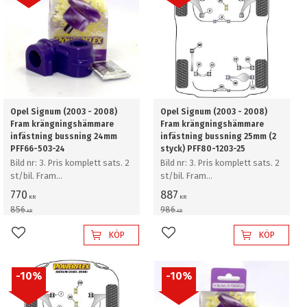
Opel Signum (2003 - 2008)
Opel Signum (2003 - 2008)
Fram krängningshämmare
Fram krängningshämmare
infästning bussning 24mm
infästning bussning 25mm (2
PFF66-503-24
styck) PFF80-1203-25
Bild nr: 3. Pris komplett sats. 2
Bild nr: 3. Pris komplett sats. 2
st/bil. Fram
st/bil. Fram
krängningshämmare
krängningshämmare
770
887
KR
KR
infästning bussning 24mm
infästning bussning 25mm (2
856
986
KR
KR
styck)
KÖP
KÖP
Lägg till i favoriter
Lägg till i favoriter
10
%
10
%