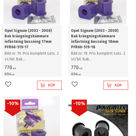
Opel Signum (2003 - 2008)
Opel Signum (2003 - 2008)
Bak krängningshämmare
Bak krängningshämmare
infästning bussning 17mm
infästning bussning 18mm
PFR66-519-17
PFR66-519-18
Bild nr: 19. Pris komplett sats. 2
Bild nr: 19. Pris komplett sats. 2
st/bil. Bak
st/bil. Bak
krängningshämmare
krängningshämmare
770
770
KR
KR
infästning bussning 17mm
infästning bussning 18mm
856
856
KR
KR
KÖP
KÖP
Lägg till i favoriter
Lägg till i favoriter
10
%
10
%