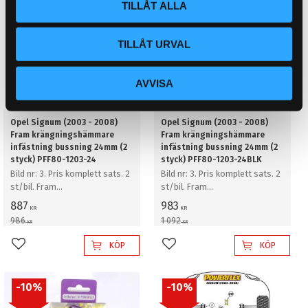
TILLÅT ALLA
TILLÅT URVAL
AVVISA
Opel Signum (2003 - 2008)
Opel Signum (2003 - 2008)
Fram krängningshämmare
Fram krängningshämmare
infästning bussning 24mm (2
infästning bussning 24mm (2
styck) PFF80-1203-24
styck) PFF80-1203-24BLK
Bild nr: 3. Pris komplett sats. 2
Bild nr: 3. Pris komplett sats. 2
st/bil. Fram
st/bil. Fram
krängningshämmare
krängningshämmare
887
983
KR
KR
infästning bussning 24mm (2
infästning bussning 24mm (2
986
1 092
KR
KR
styck)
styck)
KÖP
KÖP
Lägg till i favoriter
Lägg till i favoriter
10
%
10
%