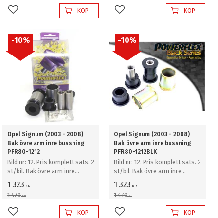
KÖP
KÖP
Lägg till i favoriter
Lägg till i favoriter
10
%
10
%
Opel Signum (2003 - 2008)
Opel Signum (2003 - 2008)
Bak övre arm inre bussning
Bak övre arm inre bussning
PFR80-1212
PFR80-1212BLK
Bild nr: 12. Pris komplett sats. 2
Bild nr: 12. Pris komplett sats. 2
st/bil. Bak övre arm inre
st/bil. Bak övre arm inre
bussning
bussning
1 323
1 323
KR
KR
1 470
1 470
KR
KR
KÖP
KÖP
Lägg till i favoriter
Lägg till i favoriter