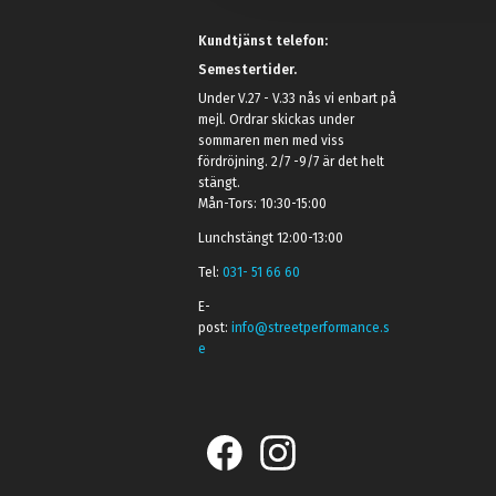
Kundtjänst telefon:
Semestertider.
Under V.27 - V.33 nås vi enbart på
mejl. Ordrar skickas under
sommaren men med viss
fördröjning. 2/7 -9/7 är det helt
stängt.
Mån-Tors: 10:30-15:00
Lunchstängt 12:00-13:00
Tel:
031- 51 66 60
E-
post:
info@streetperformance.s
e