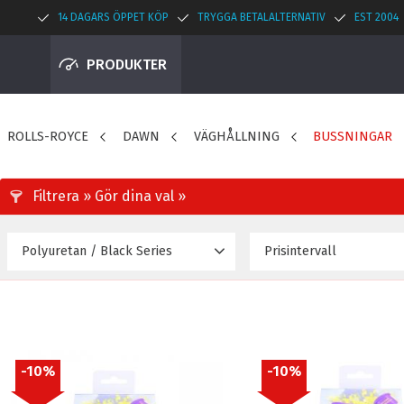
14 DAGARS ÖPPET KÖP
TRYGGA BETALALTERNATIV
EST 2004
PRODUKTER
ROLLS-ROYCE
DAWN
VÄGHÅLLNING
BUSSNINGAR
Polyuretan / Black Series
Prisintervall
345
Polyuretan
2
10
%
10
%