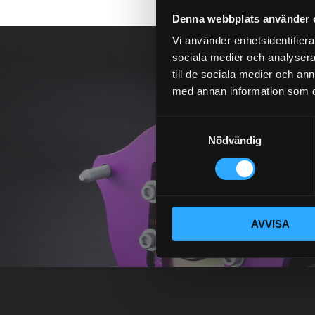
Denna webbplats använder 
Vi använder enhetsidentifierar
sociala medier och analysera 
till de sociala medier och a
med annan information som du 
S
Nödvändig
a
m
t
y
c
AVVISA
k
e
s
v
a
l