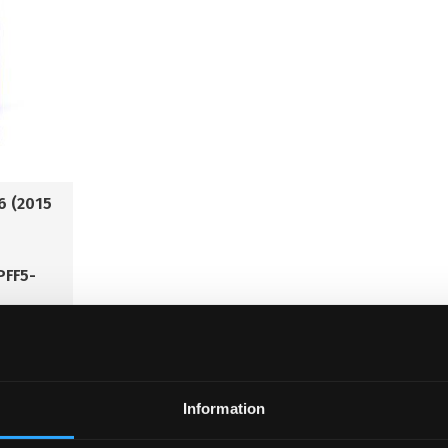
6 (2015
PFF5-
. 2 st/bil.
nfästning
Information
KÖP