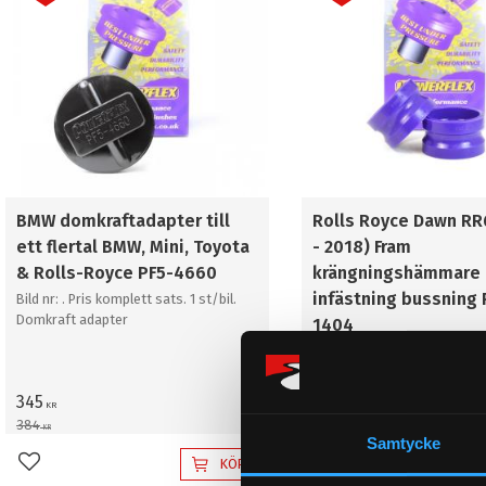
BMW domkraftadapter till
Rolls Royce Dawn RR
ett flertal BMW, Mini, Toyota
- 2018) Fram
& Rolls-Royce PF5-4660
krängningshämmare
infästning bussning 
Bild nr: . Pris komplett sats. 1 st/bil.
Domkraft adapter
1404
Bild nr: 3. Pris komplett sats
Fram krängningshämmare i
bussning
345
839
KR
KR
384
933
KR
KR
Samtycke
KÖP
Lägg till i favoriter
Lägg till i favoriter