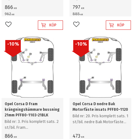
krängningshämmare bussning
krängningshämmare bussning
866
797
KR
KR
20mm
21mm
962
885
KR
KR
KÖP
KÖP
Lägg till i favoriter
Lägg till i favoriter
10
%
10
%
Opel Corsa D Fram
Opel Corsa D nedre Bak
krängningshämmare bussning
Motorfäste insats PFF80-1120
21mm PFF80-1103-21BLK
Bild nr: 20. Pris komplett sats. 1
Bild nr: 3. Pris komplett sats. 2
st/bil. nedre Bak Motorfäste
st/bil. Fram
insats
krängningshämmare bussning
866
473
KR
KR