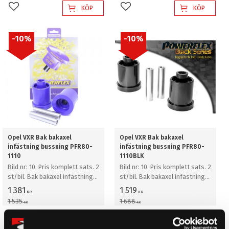
KÖP
KÖP
Lägg till i favoriter
Lägg till i favoriter
10
%
10
%
Opel VXR Bak bakaxel
Opel VXR Bak bakaxel
infästning bussning PFR80-
infästning bussning PFR80-
1110
1110BLK
Bild nr: 10. Pris komplett sats. 2
Bild nr: 10. Pris komplett sats. 2
st/bil. Bak bakaxel infästning
st/bil. Bak bakaxel infästning
bussning
bussning
1 381
1 519
KR
KR
1 535
1 688
KR
KR
KÖP
KÖP
Lägg till i favoriter
Lägg till i favoriter