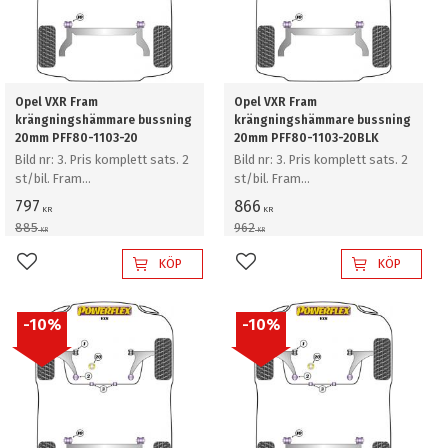
Opel VXR Fram
Opel VXR Fram
krängningshämmare bussning
krängningshämmare bussning
20mm PFF80-1103-20
20mm PFF80-1103-20BLK
Bild nr: 3. Pris komplett sats. 2
Bild nr: 3. Pris komplett sats. 2
st/bil. Fram
st/bil. Fram
krängningshämmare bussning
krängningshämmare bussning
797
866
KR
KR
20mm
20mm
885
962
KR
KR
KÖP
KÖP
Lägg till i favoriter
Lägg till i favoriter
10
%
10
%