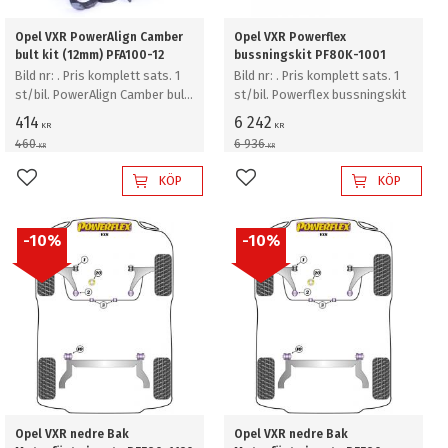
Opel VXR PowerAlign Camber
Opel VXR Powerflex
bult kit (12mm) PFA100-12
bussningskit PF80K-1001
Bild nr: . Pris komplett sats. 1
Bild nr: . Pris komplett sats. 1
st/bil. PowerAlign Camber bult
st/bil. Powerflex bussningskit
kit (12mm)
414
6 242
KR
KR
460
6 936
KR
KR
KÖP
KÖP
Lägg till i favoriter
Lägg till i favoriter
10
%
10
%
Opel VXR nedre Bak
Opel VXR nedre Bak