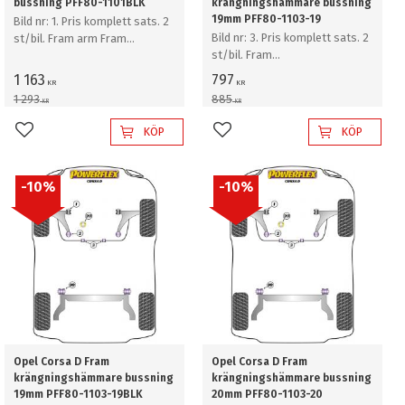
bussning PFF80-1101BLK
krängningshämmare bussning
19mm PFF80-1103-19
Bild nr: 1. Pris komplett sats. 2
Bild nr: 3. Pris komplett sats. 2
st/bil. Fram arm Fram
st/bil. Fram
bussning
krängningshämmare bussning
1 163
797
KR
KR
19mm
1 293
885
KR
KR
KÖP
KÖP
Lägg till i favoriter
Lägg till i favoriter
10
%
10
%
Opel Corsa D Fram
Opel Corsa D Fram
krängningshämmare bussning
krängningshämmare bussning
19mm PFF80-1103-19BLK
20mm PFF80-1103-20