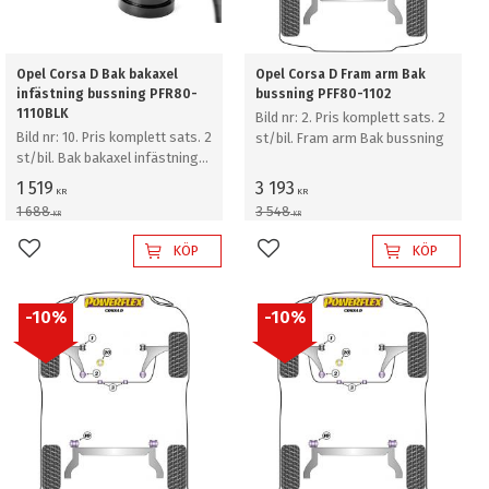
Opel Corsa D Bak bakaxel
Opel Corsa D Fram arm Bak
infästning bussning PFR80-
bussning PFF80-1102
1110BLK
Bild nr: 2. Pris komplett sats. 2
Bild nr: 10. Pris komplett sats. 2
st/bil. Fram arm Bak bussning
st/bil. Bak bakaxel infästning
bussning
1 519
3 193
KR
KR
1 688
3 548
KR
KR
KÖP
KÖP
Lägg till i favoriter
Lägg till i favoriter
10
%
10
%