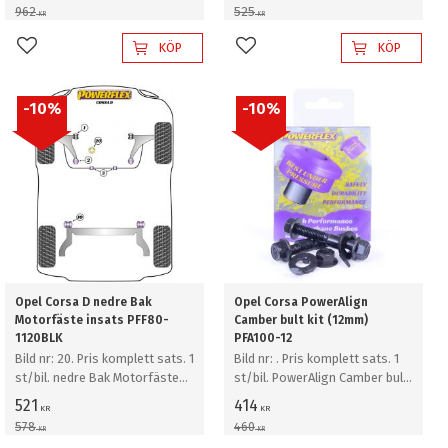
21mm
962
525
KR
KR
KÖP
KÖP
Lägg till i favoriter
Lägg till i favoriter
10
%
10
%
Opel Corsa D nedre Bak
Opel Corsa PowerAlign
Motorfäste insats PFF80-
Camber bult kit (12mm)
1120BLK
PFA100-12
Bild nr: 20. Pris komplett sats. 1
Bild nr: . Pris komplett sats. 1
st/bil. nedre Bak Motorfäste
st/bil. PowerAlign Camber bult
insats
kit (12mm)
521
414
KR
KR
578
460
KR
KR