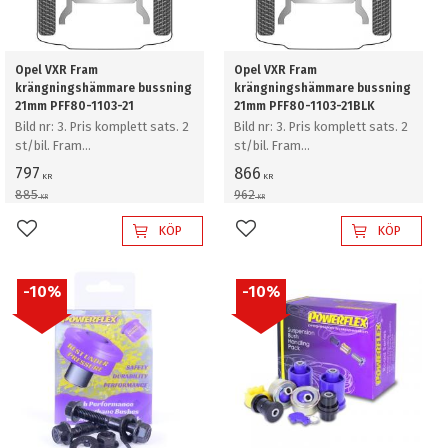
Opel VXR Fram
Opel VXR Fram
krängningshämmare bussning
krängningshämmare bussning
21mm PFF80-1103-21
21mm PFF80-1103-21BLK
Bild nr: 3. Pris komplett sats. 2
Bild nr: 3. Pris komplett sats. 2
st/bil. Fram
st/bil. Fram
krängningshämmare bussning
krängningshämmare bussning
797
866
KR
KR
21mm
21mm
885
962
KR
KR
KÖP
KÖP
Lägg till i favoriter
Lägg till i favoriter
10
%
10
%