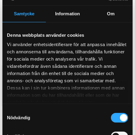
10
%
10
%
Samtycke
Information
Om
Denna webbplats använder cookies
Vi använder enhetsidentifierare för att anpassa innehållet
och annonserna till användarna, tillhandahålla funktioner
för sociala medier och analysera vår trafik. Vi
vidarebefordrar även sådana identifierare och annan
Opel VXR Fram arm Bak
Opel VXR Fram arm Bak
information från din enhet till de sociala medier och
bussning PFF80-1102
bussning PFF80-1102BLK
annons- och analysföretag som vi samarbetar med.
Bild nr: 2. Pris komplett sats. 2
Bild nr: 2. Pris komplett sats. 2
Dessa kan i sin tur kombinera informationen med annan
st/bil. Fram arm Bak bussning
st/bil. Fram arm Bak bussning
information som du har tillhandahållit eller som de har
3 193
3 193
KR
KR
samlat in när du har använt deras tjänster.
3 548
3 548
KR
KR
S
KÖP
KÖP
Lägg till i favoriter
Lägg till i favoriter
Nödvändig
a
m
10
%
10
%
t