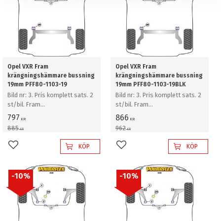
Opel VXR Fram
Opel VXR Fram
krängningshämmare bussning
krängningshämmare bussning
19mm PFF80-1103-19
19mm PFF80-1103-19BLK
Bild nr: 3. Pris komplett sats. 2
Bild nr: 3. Pris komplett sats. 2
st/bil. Fram
st/bil. Fram
krängningshämmare bussning
krängningshämmare bussning
797
866
KR
KR
19mm
19mm
885
962
KR
KR
KÖP
KÖP
Lägg till i favoriter
Lägg till i favoriter
10
%
10
%