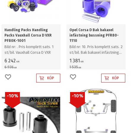
Handling Packs Handling
Opel Corsa D Bak bakaxel
Packs Vauxhall Corsa D VXR
infästning bussning PFR80-
PF80K-1001
1110
Bild nr: . Pris komplett sats. 1
Bild nr: 10. Pris komplett sats. 2
st/bil. Vauxhall Corsa D VXR
st/bil. Bak bakaxel infästning
bussning
6 242
1 381
KR
KR
6 936
1 535
KR
KR
KÖP
KÖP
Lägg till i favoriter
Lägg till i favoriter
10
%
10
%