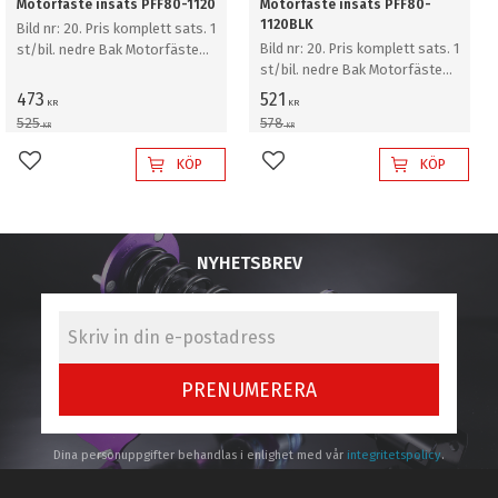
Motorfäste insats PFF80-1120
Motorfäste insats PFF80-
1120BLK
Bild nr: 20. Pris komplett sats. 1
Bild nr: 20. Pris komplett sats. 1
st/bil. nedre Bak Motorfäste
st/bil. nedre Bak Motorfäste
insats
insats
473
521
KR
KR
525
578
KR
KR
KÖP
KÖP
Lägg till i favoriter
Lägg till i favoriter
NYHETSBREV
PRENUMERERA
Dina personuppgifter behandlas i enlighet med vår
integritetspolicy
.