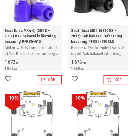
Seat Ibiza MK4 6J (2008 -
Seat Ibiza MK4 6J (2008 -
2017) Bak bakaxel infästning
2017) Bak bakaxel infästning
bussning PFR85-610
bussning PFR85-610BLK
Bild nr: 4. Pris komplett sats. 2
Bild nr: 4. Pris komplett sats. 2
st/bil. Bak bakaxel infästning
st/bil. Bak bakaxel infästning
bussning
bussning
1 673
1 673
KR
KR
1 858
1 858
KR
KR
KÖP
KÖP
Lägg till i favoriter
Lägg till i favoriter
10
%
10
%