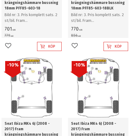
krängningshämmare bussning
krängningshämmare bussning
18mm PFF85-603-18
18mm PFF85-603-18BLK
Bild nr: 3. Pris komplett sats. 2
Bild nr: 3. Pris komplett sats. 2
st/bil. Fram
st/bil. Fram
krängningshämmare bussning
krängningshämmare bussning
701
770
KR
KR
18mm
18mm
779
856
KR
KR
KÖP
KÖP
Lägg till i favoriter
Lägg till i favoriter
10
%
10
%
Seat Ibiza MK4 6J (2008 -
Seat Ibiza MK4 6J (2008 -
2017) Fram
2017) Fram
krängningshämmare bussning
krängningshämmare bussning