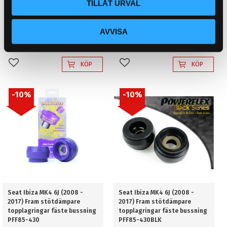
PFF85-431
PFF85-431BLK
TILLÅT URVAL
Bild nr: 11. Pris komplett sats. 2
Bild nr: 11. Pris komplett sats. 2
st/bil. Fram stötdämpare
st/bil. Fram stötdämpare
topplagringar fäste bussning
topplagringar fäste bussning
AVVISA
1 498
1 647
KR
KR
-10mm
-10mm
1 665
1 830
KR
KR
KÖP
KÖP
Lägg till i favoriter
Lägg till i favoriter
10
%
10
%
Seat Ibiza MK4 6J (2008 -
Seat Ibiza MK4 6J (2008 -
2017) Fram stötdämpare
2017) Fram stötdämpare
topplagringar fäste bussning
topplagringar fäste bussning
PFF85-430
PFF85-430BLK