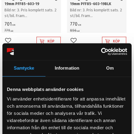
19mm PFF85-603-19
19mm PFF85-603-19BLK
Bild nr: 3. Pris komplett sats. 2
Bild nr: 3. Pris komplett sats. 2
st/bil. Fram
st/bil. Fram
krängningshämmare bussning
krängningshämmare bussning
701
770
KR
KR
19mm
19mm
779
856
KR
KR
KÖP
KÖP
Lägg till i favoriter
Lägg till i favoriter
10
%
10
%
Samtycke
Information
Om
Denna webbplats använder cookies
Vi använder enhetsidentifierare för att anpassa innehållet
och annonserna till användarna, tillhandahålla funktioner
för sociala medier och analysera vår trafik. Vi
Seat Ibiza MK4 6J (2008 -
Seat Ibiza MK4 6J (2008 -
vidarebefordrar även sådana identifierare och annan
2017) Fram
2017) Fram
information från din enhet till de sociala medier och
krängningshämmare bussning
krängningshämmare bussning
20mm PFF85-603-20
20mm PFF85-603-20BLK