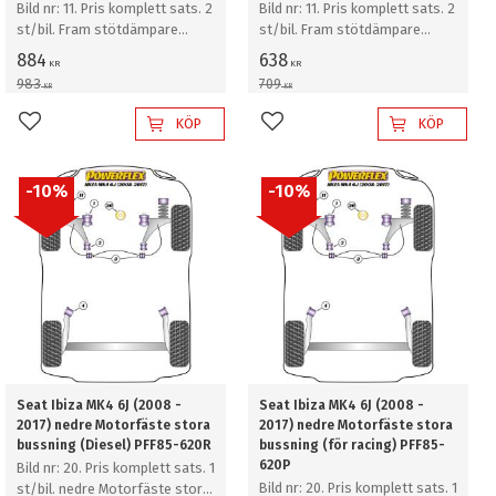
Bild nr: 11. Pris komplett sats. 2
Bild nr: 11. Pris komplett sats. 2
st/bil. Fram stötdämpare
st/bil. Fram stötdämpare
topplagringar fäste bussning
topplagringar fäste bussning
884
638
KR
KR
983
709
KR
KR
KÖP
KÖP
Lägg till i favoriter
Lägg till i favoriter
10
%
10
%
Seat Ibiza MK4 6J (2008 -
Seat Ibiza MK4 6J (2008 -
2017) nedre Motorfäste stora
2017) nedre Motorfäste stora
bussning (Diesel) PFF85-620R
bussning (för racing) PFF85-
620P
Bild nr: 20. Pris komplett sats. 1
Bild nr: 20. Pris komplett sats. 1
st/bil. nedre Motorfäste stora