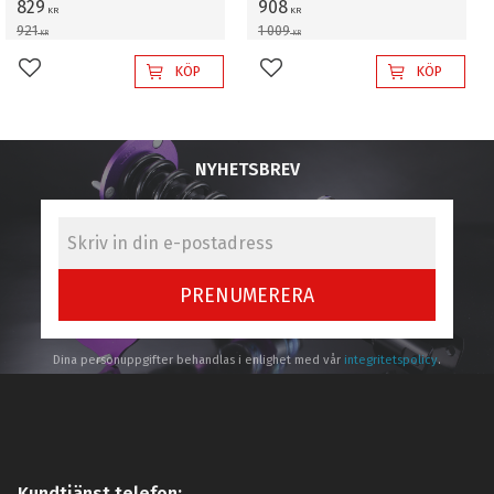
829
908
KR
KR
921
1 009
KR
KR
KÖP
KÖP
Lägg till i favoriter
Lägg till i favoriter
NYHETSBREV
PRENUMERERA
Dina personuppgifter behandlas i enlighet med vår
integritetspolicy
.
Kundtjänst telefon: