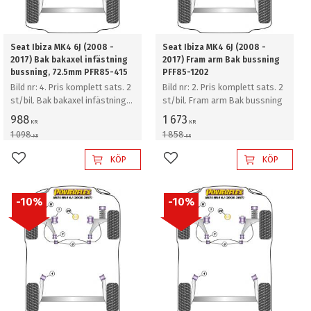
Seat Ibiza MK4 6J (2008 -
Seat Ibiza MK4 6J (2008 -
2017) Bak bakaxel infästning
2017) Fram arm Bak bussning
bussning, 72.5mm PFR85-415
PFF85-1202
Bild nr: 4. Pris komplett sats. 2
Bild nr: 2. Pris komplett sats. 2
st/bil. Bak bakaxel infästning
st/bil. Fram arm Bak bussning
bussning, 72.5mm
988
1 673
KR
KR
1 098
1 858
KR
KR
KÖP
KÖP
Lägg till i favoriter
Lägg till i favoriter
10
%
10
%