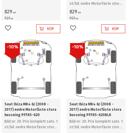
st/bil. nedre Motorfäste stora
bussning (Diesel)
bussning (för racing)
829
829
KR
KR
921
921
KR
KR
KÖP
KÖP
Lägg till i favoriter
Lägg till i favoriter
10
%
10
%
Seat Ibiza MK4 6J (2008 -
Seat Ibiza MK4 6J (2008 -
2017) nedre Motorfäste stora
2017) nedre Motorfäste stora
bussning PFF85-620
bussning PFF85-620BLK
Bild nr: 20. Pris komplett sats. 1
Bild nr: 20. Pris komplett sats. 1
st/bil. nedre Motorfäste stora
st/bil. nedre Motorfäste stora
bussning
bussning