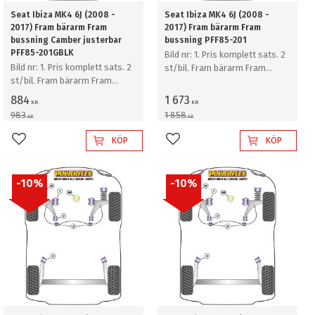
Seat Ibiza MK4 6J (2008 -
Seat Ibiza MK4 6J (2008 -
2017) Fram bärarm Fram
2017) Fram bärarm Fram
bussning Camber justerbar
bussning PFF85-201
PFF85-201GBLK
Bild nr: 1. Pris komplett sats. 2
Bild nr: 1. Pris komplett sats. 2
st/bil. Fram bärarm Fram
st/bil. Fram bärarm Fram
bussning
bussning Camber justerbar
884
1 673
KR
KR
983
1 858
KR
KR
KÖP
KÖP
Lägg till i favoriter
Lägg till i favoriter
10
%
10
%