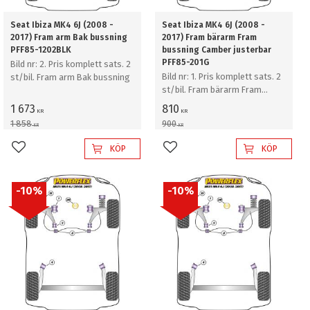
Seat Ibiza MK4 6J (2008 -
Seat Ibiza MK4 6J (2008 -
2017) Fram arm Bak bussning
2017) Fram bärarm Fram
PFF85-1202BLK
bussning Camber justerbar
PFF85-201G
Bild nr: 2. Pris komplett sats. 2
Bild nr: 1. Pris komplett sats. 2
st/bil. Fram arm Bak bussning
st/bil. Fram bärarm Fram
bussning Camber justerbar
1 673
810
KR
KR
1 858
900
KR
KR
KÖP
KÖP
Lägg till i favoriter
Lägg till i favoriter
10
%
10
%