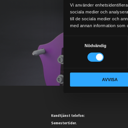
Vi använder enhetsidentifierar
sociala medier och analysera 
till de sociala medier och a
med annan information som du 
S
Nödvändig
a
m
t
y
c
AVVISA
k
e
s
v
a
l
Kundtjänst telefon:
Semestertider.