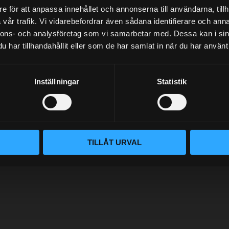
e för att anpassa innehållet och annonserna till användarna, tillh
vår trafik. Vi vidarebefordrar även sådana identifierare och anna
NYHETSBREV
nnons- och analysföretag som vi samarbetar med. Dessa kan i sin
har tillhandahållit eller som de har samlat in när du har använt 
Inställningar
Statistik
PRENUMERERA
Dina personuppgifter behandlas i enlighet med vår
integritetspolicy
.
TILLÅT URVAL