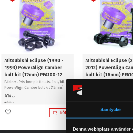
Mitsubishi Eclipse (1990 -
Mitsubishi Eclipse (
1993) PowerAlign Camber
2012) PowerAlign Ca
bult kit (12mm) PFA100-12
bult kit (16mm) PFA1
Bild nr: . Pris komplett sats. 1 st/bil.
Bild nr: . Pris komplett sats. 
PowerAlign Camber bult kit (12mm)
PowerAlign Camber bult kit
414
483
KR
KR
460
537
KR
KR
Samtycke
KÖP
Lägg till i favoriter
Lägg till i favoriter
Denna webbplats använder 