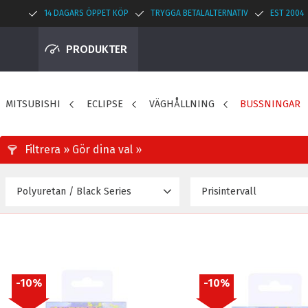
14 DAGARS ÖPPET KÖP
TRYGGA BETALALTERNATIV
EST 2004
PRODUKTER
MITSUBISHI
ECLIPSE
VÄGHÅLLNING
BUSSNINGAR
Polyuretan / Black Series
Prisintervall
414
Polyuretan
2
10
%
10
%