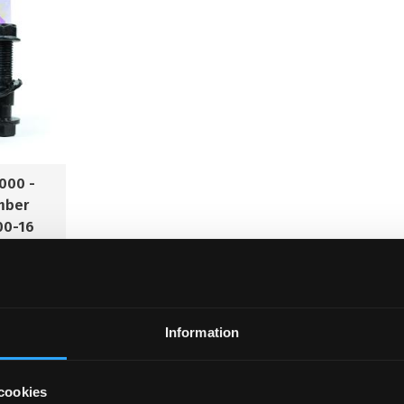
2000 -
mber
00-16
1 st/bil.
 (16mm)
Information
KÖP
cookies