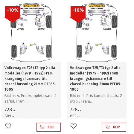
10
%
10
%
Volkswagen T25/T3 typ 2 alla
Volkswagen T25/T3 typ 2 alla
modeller (1979 - 1992) Fram
modeller (1979 - 1992) Fram
krängningshämmare till
krängningshämmare till
chassi bussning 21mm PFF85-
chassi bussning 21mm PFF85-
1005
1005
Bild nr: 4. Pris komplett sats. 2
Bild nr: 4. Pris komplett sats. 2
st/bil. Fram
st/bil. Fram
krängningshämmare till chassi
krängningshämmare till chassi
728
728
KR
KR
bussning 21mm
bussning 21mm
809
809
KR
KR
KÖP
KÖP
Lägg till i favoriter
Lägg till i favoriter