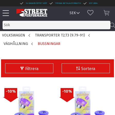
14 DAGARS ÖPPET KÖP
TRYGGA BETALALTERNATIV
EST 2004
Meny
FAVORITER
KUN
VOLKSWAGEN
TRANSPORTER T2,T3 (9.79-91)
VÄGHÅLLNING
BUSSNINGAR
Filtrera
Sortera
10
%
10
%