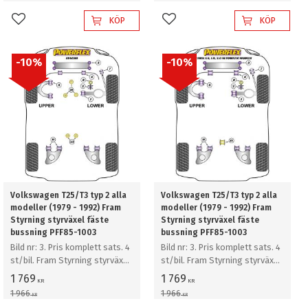
KÖP
KÖP
Lägg till i favoriter
Lägg till i favoriter
10
%
10
%
Volkswagen T25/T3 typ 2 alla
Volkswagen T25/T3 typ 2 alla
modeller (1979 - 1992) Fram
modeller (1979 - 1992) Fram
Styrning styrväxel fäste
Styrning styrväxel fäste
bussning PFF85-1003
bussning PFF85-1003
Bild nr: 3. Pris komplett sats. 4
Bild nr: 3. Pris komplett sats. 4
st/bil. Fram Styrning styrväxel
st/bil. Fram Styrning styrväxel
fäste bussning
fäste bussning
1 769
1 769
KR
KR
1 966
1 966
KR
KR