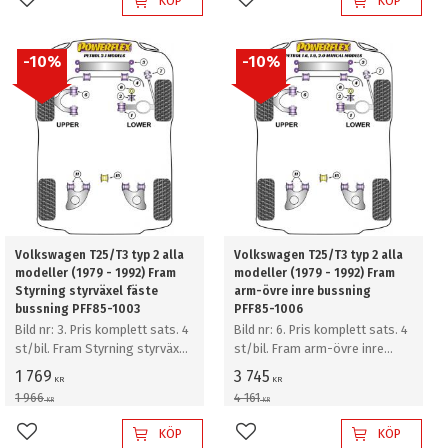
KÖP
KÖP
Lägg till i favoriter
Lägg till i favoriter
10
%
10
%
Volkswagen T25/T3 typ 2 alla
Volkswagen T25/T3 typ 2 alla
modeller (1979 - 1992) Fram
modeller (1979 - 1992) Fram
Styrning styrväxel fäste
arm-övre inre bussning
bussning PFF85-1003
PFF85-1006
Bild nr: 3. Pris komplett sats. 4
Bild nr: 6. Pris komplett sats. 4
st/bil. Fram Styrning styrväxel
st/bil. Fram arm-övre inre
fäste bussning
bussning
1 769
3 745
KR
KR
1 966
4 161
KR
KR
KÖP
KÖP
Lägg till i favoriter
Lägg till i favoriter