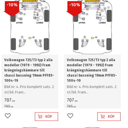
10
%
10
%
Volkswagen T25/T3 typ 2 alla
Volkswagen T25/T3 typ 2 alla
modeller (1979 - 1992) Fram
modeller (1979 - 1992) Fram
krängningshämmare till
krängningshämmare till
chassi bussning 19mm PFF85-
chassi bussning 19mm PFF85-
1004-19
1004-19
Bild nr: 4. Pris komplett sats. 2
Bild nr: 4. Pris komplett sats. 2
st/bil. Fram
st/bil. Fram
krängningshämmare till chassi
krängningshämmare till chassi
707
707
KR
KR
bussning 19mm
bussning 19mm
785
785
KR
KR
KÖP
KÖP
Lägg till i favoriter
Lägg till i favoriter