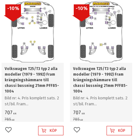
10
%
10
%
Volkswagen T25/T3 typ 2 alla
Volkswagen T25/T3 typ 2 alla
modeller (1979 - 1992) Fram
modeller (1979 - 1992) Fram
krängningshämmare till
krängningshämmare till
chassi bussning 21mm PFF85-
chassi bussning 21mm PFF85-
1004
1004
Bild nr: 4. Pris komplett sats. 2
Bild nr: 4. Pris komplett sats. 2
st/bil. Fram
st/bil. Fram
krängningshämmare till chassi
krängningshämmare till chassi
707
707
KR
KR
bussning 21mm
bussning 21mm
785
785
KR
KR
KÖP
KÖP
Lägg till i favoriter
Lägg till i favoriter