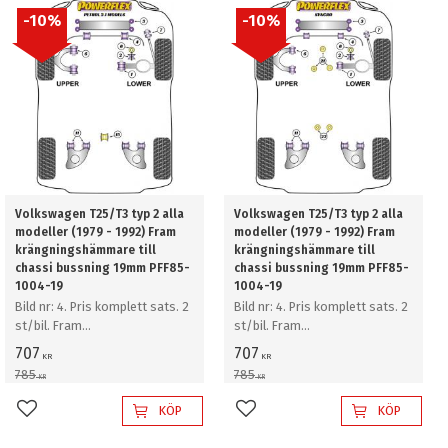
10
%
10
%
Volkswagen T25/T3 typ 2 alla
Volkswagen T25/T3 typ 2 alla
modeller (1979 - 1992) Fram
modeller (1979 - 1992) Fram
krängningshämmare till
krängningshämmare till
chassi bussning 19mm PFF85-
chassi bussning 19mm PFF85-
1004-19
1004-19
Bild nr: 4. Pris komplett sats. 2
Bild nr: 4. Pris komplett sats. 2
st/bil. Fram
st/bil. Fram
krängningshämmare till chassi
krängningshämmare till chassi
707
707
KR
KR
bussning 19mm
bussning 19mm
785
785
KR
KR
KÖP
KÖP
Lägg till i favoriter
Lägg till i favoriter