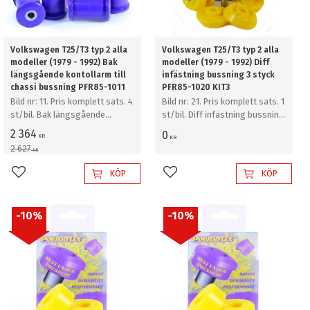
Volkswagen T25/T3 typ 2 alla
Volkswagen T25/T3 typ 2 alla
modeller (1979 - 1992) Bak
modeller (1979 - 1992) Diff
längsgående kontollarm till
infästning bussning 3 styck
chassi bussning PFR85-1011
PFR85-1020 KIT3
Bild nr: 11. Pris komplett sats. 4
Bild nr: 21. Pris komplett sats. 1
st/bil. Bak längsgående
st/bil. Diff infästning bussning
kontollarm till chassi bussning
3 styck
2 364
0
KR
KR
2 627
KR
KÖP
KÖP
Lägg till i favoriter
Lägg till i favoriter
10
%
10
%