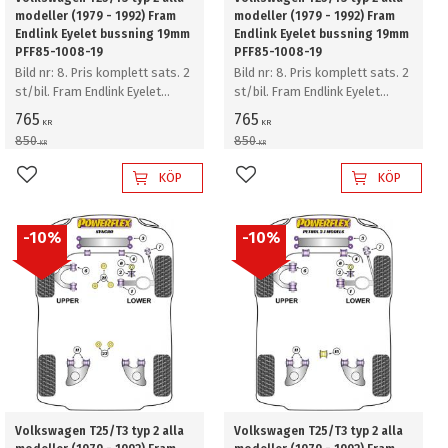
modeller (1979 - 1992) Fram
modeller (1979 - 1992) Fram
Endlink Eyelet bussning 19mm
Endlink Eyelet bussning 19mm
PFF85-1008-19
PFF85-1008-19
Bild nr: 8. Pris komplett sats. 2
Bild nr: 8. Pris komplett sats. 2
st/bil. Fram Endlink Eyelet
st/bil. Fram Endlink Eyelet
bussning 19mm
bussning 19mm
765
765
KR
KR
850
850
KR
KR
KÖP
KÖP
Lägg till i favoriter
Lägg till i favoriter
10
%
10
%
Volkswagen T25/T3 typ 2 alla
Volkswagen T25/T3 typ 2 alla