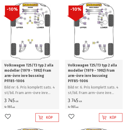
10
%
10
%
Volkswagen T25/T3 typ 2 alla
Volkswagen T25/T3 typ 2 alla
modeller (1979 - 1992) Fram
modeller (1979 - 1992) Fram
arm-övre inre bussning
arm-övre inre bussning
PFF85-1006
PFF85-1006
Bild nr: 6. Pris komplett sats. 4
Bild nr: 6. Pris komplett sats. 4
st/bil. Fram arm-övre inre
st/bil. Fram arm-övre inre
bussning
bussning
3 745
3 745
KR
KR
4 161
4 161
KR
KR
KÖP
KÖP
Lägg till i favoriter
Lägg till i favoriter