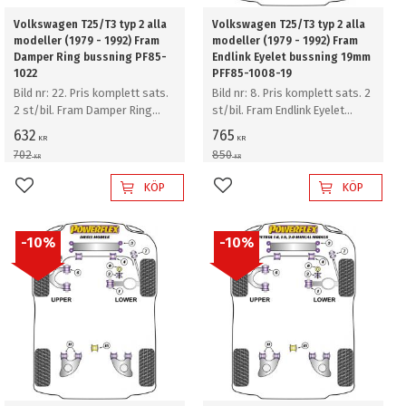
Volkswagen T25/T3 typ 2 alla
Volkswagen T25/T3 typ 2 alla
modeller (1979 - 1992) Fram
modeller (1979 - 1992) Fram
Damper Ring bussning PF85-
Endlink Eyelet bussning 19mm
1022
PFF85-1008-19
Bild nr: 22. Pris komplett sats.
Bild nr: 8. Pris komplett sats. 2
2 st/bil. Fram Damper Ring
st/bil. Fram Endlink Eyelet
bussning
bussning 19mm
632
765
KR
KR
702
850
KR
KR
KÖP
KÖP
Lägg till i favoriter
Lägg till i favoriter
10
%
10
%