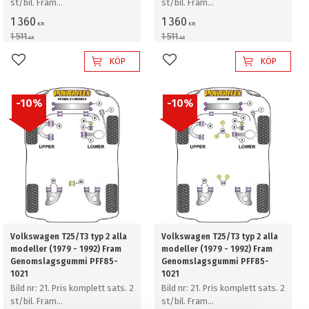
st/bil. Fram
st/bil. Fram
Genomslagsgummi
Genomslagsgummi
1 360
1 360
KR
KR
1 511
1 511
KR
KR
KÖP
KÖP
Lägg till i favoriter
Lägg till i favoriter
10
%
10
%
Volkswagen T25/T3 typ 2 alla
Volkswagen T25/T3 typ 2 alla
modeller (1979 - 1992) Fram
modeller (1979 - 1992) Fram
Genomslagsgummi PFF85-
Genomslagsgummi PFF85-
1021
1021
Bild nr: 21. Pris komplett sats. 2
Bild nr: 21. Pris komplett sats. 2
st/bil. Fram
st/bil. Fram