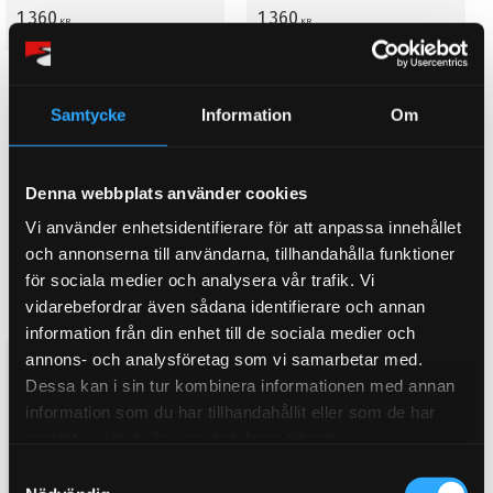
Genomslagsgummi
Genomslagsgummi
1 360
1 360
KR
KR
1 511
1 511
KR
KR
KÖP
KÖP
Lägg till i favoriter
Lägg till i favoriter
Samtycke
Information
Om
10
%
10
%
Denna webbplats använder cookies
Vi använder enhetsidentifierare för att anpassa innehållet
och annonserna till användarna, tillhandahålla funktioner
för sociala medier och analysera vår trafik. Vi
vidarebefordrar även sådana identifierare och annan
information från din enhet till de sociala medier och
annons- och analysföretag som vi samarbetar med.
Volkswagen T25/T3 typ 2 alla
Volkswagen T25/T3 typ 2 alla
modeller (1979 - 1992) Fram
modeller (1979 - 1992) Fram
Dessa kan i sin tur kombinera informationen med annan
Genomslagsgummi PFF85-
Radius Rod bussning PFF85-
information som du har tillhandahållit eller som de har
1021
1007
samlat in när du har använt deras tjänster.
Bild nr: 21. Pris komplett sats. 2
Bild nr: 7. Pris komplett sats. 2
st/bil. Fram
st/bil. Fram Radius Rod
S
Genomslagsgummi
bussning