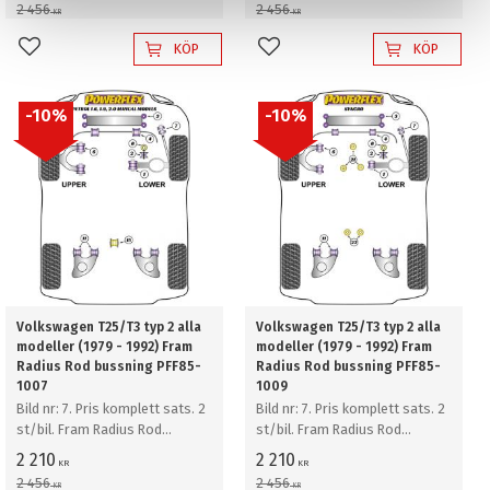
2 456
2 456
KR
KR
KÖP
KÖP
Lägg till i favoriter
Lägg till i favoriter
10
%
10
%
Volkswagen T25/T3 typ 2 alla
Volkswagen T25/T3 typ 2 alla
modeller (1979 - 1992) Fram
modeller (1979 - 1992) Fram
Radius Rod bussning PFF85-
Radius Rod bussning PFF85-
1007
1009
Bild nr: 7. Pris komplett sats. 2
Bild nr: 7. Pris komplett sats. 2
st/bil. Fram Radius Rod
st/bil. Fram Radius Rod
bussning
bussning
2 210
2 210
KR
KR
2 456
2 456
KR
KR