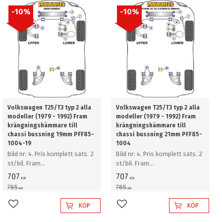
10
%
10
%
Volkswagen T25/T3 typ 2 alla
Volkswagen T25/T3 typ 2 alla
modeller (1979 - 1992) Fram
modeller (1979 - 1992) Fram
krängningshämmare till
krängningshämmare till
chassi bussning 19mm PFF85-
chassi bussning 21mm PFF85-
1004-19
1004
Bild nr: 4. Pris komplett sats. 2
Bild nr: 4. Pris komplett sats. 2
st/bil. Fram
st/bil. Fram
krängningshämmare till chassi
krängningshämmare till chassi
707
707
KR
KR
bussning 19mm
bussning 21mm
785
785
KR
KR
KÖP
KÖP
Lägg till i favoriter
Lägg till i favoriter