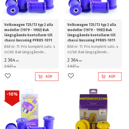
Volkswagen T25/T3 typ 2 alla
Volkswagen T25/T3 typ 2 alla
modeller (1979 - 1992) Bak
modeller (1979 - 1992) Bak
längsgående kontollarm till
längsgående kontollarm till
chassi bussning PFR85-1011
chassi bussning PFR85-1011
Bild nr: 11. Pris komplett sats. 4
Bild nr: 11. Pris komplett sats. 4
st/bil. Bak längsgående
st/bil. Bak längsgående
kontollarm till chassi bussning
kontollarm till chassi bussning
2 364
2 364
KR
KR
2 627
2 627
KR
KR
KÖP
KÖP
Lägg till i favoriter
Lägg till i favoriter
10
%