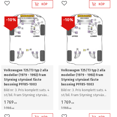
KÖP
KÖP
Lägg till i favoriter
Lägg till i favoriter
10
%
10
%
Volkswagen T25/T3 typ 2 alla
Volkswagen T25/T3 typ 2 alla
modeller (1979 - 1992) Fram
modeller (1979 - 1992) Fram
Styrning styrväxel fäste
Styrning styrväxel fäste
bussning PFF85-1003
bussning PFF85-1003
Bild nr: 3. Pris komplett sats. 4
Bild nr: 3. Pris komplett sats. 4
st/bil. Fram Styrning styrväxel
st/bil. Fram Styrning styrväxel
fäste bussning
fäste bussning
1 769
1 769
KR
KR
1 966
1 966
KR
KR