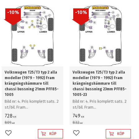
10
%
10
%
Volkswagen T25/T3 typ 2 alla
Volkswagen T25/T3 typ 2 alla
modeller (1979 - 1992) Fram
modeller (1979 - 1992) Fram
krängningshämmare till
krängningshämmare till
chassi bussning 21mm PFF85-
chassi bussning 23mm PFF85-
1005
1005-23
Bild nr: 4. Pris komplett sats. 2
Bild nr: 4. Pris komplett sats. 2
st/bil. Fram
st/bil. Fram
krängningshämmare till chassi
krängningshämmare till chassi
728
749
KR
KR
bussning 21mm
bussning 23mm
809
832
KR
KR
KÖP
KÖP
Lägg till i favoriter
Lägg till i favoriter