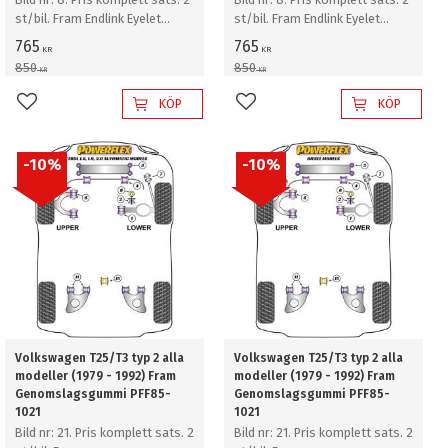
st/bil. Fram Endlink Eyelet
st/bil. Fram Endlink Eyelet
bussning 23mm
bussning 23mm
765
765
KR
KR
850
850
KR
KR
KÖP
KÖP
Lägg till i favoriter
Lägg till i favoriter
10
%
10
%
Volkswagen T25/T3 typ 2 alla
Volkswagen T25/T3 typ 2 alla
modeller (1979 - 1992) Fram
modeller (1979 - 1992) Fram
Genomslagsgummi PFF85-
Genomslagsgummi PFF85-
1021
1021
Bild nr: 21. Pris komplett sats. 2
Bild nr: 21. Pris komplett sats. 2