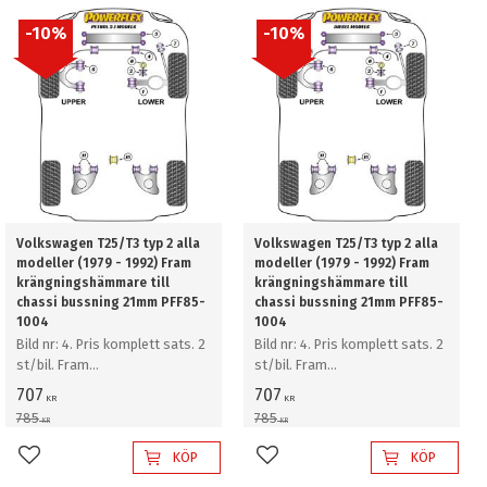
10
%
10
%
Volkswagen T25/T3 typ 2 alla
Volkswagen T25/T3 typ 2 alla
modeller (1979 - 1992) Fram
modeller (1979 - 1992) Fram
krängningshämmare till
krängningshämmare till
chassi bussning 21mm PFF85-
chassi bussning 21mm PFF85-
1004
1004
Bild nr: 4. Pris komplett sats. 2
Bild nr: 4. Pris komplett sats. 2
st/bil. Fram
st/bil. Fram
krängningshämmare till chassi
krängningshämmare till chassi
707
707
KR
KR
bussning 21mm
bussning 21mm
785
785
KR
KR
KÖP
KÖP
Lägg till i favoriter
Lägg till i favoriter