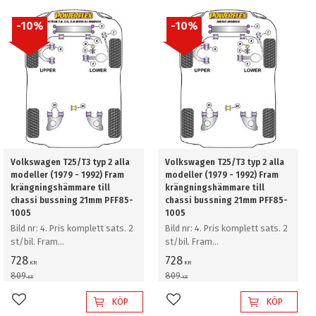
10
%
10
%
Volkswagen T25/T3 typ 2 alla
Volkswagen T25/T3 typ 2 alla
modeller (1979 - 1992) Fram
modeller (1979 - 1992) Fram
krängningshämmare till
krängningshämmare till
chassi bussning 21mm PFF85-
chassi bussning 21mm PFF85-
1005
1005
Bild nr: 4. Pris komplett sats. 2
Bild nr: 4. Pris komplett sats. 2
st/bil. Fram
st/bil. Fram
krängningshämmare till chassi
krängningshämmare till chassi
728
728
KR
KR
bussning 21mm
bussning 21mm
809
809
KR
KR
KÖP
KÖP
Lägg till i favoriter
Lägg till i favoriter