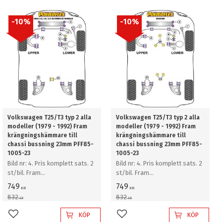
10
%
10
%
Volkswagen T25/T3 typ 2 alla
Volkswagen T25/T3 typ 2 alla
modeller (1979 - 1992) Fram
modeller (1979 - 1992) Fram
krängningshämmare till
krängningshämmare till
chassi bussning 23mm PFF85-
chassi bussning 23mm PFF85-
1005-23
1005-23
Bild nr: 4. Pris komplett sats. 2
Bild nr: 4. Pris komplett sats. 2
st/bil. Fram
st/bil. Fram
krängningshämmare till chassi
krängningshämmare till chassi
749
749
KR
KR
bussning 23mm
bussning 23mm
832
832
KR
KR
KÖP
KÖP
Lägg till i favoriter
Lägg till i favoriter