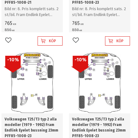
PFF85-1008-21
PFF85-1008-23
Bild nr: 8. Pris komplett sats. 2
Bild nr: 8. Pris komplett sats. 2
st/bil. Fram Endlink Eyelet
st/bil. Fram Endlink Eyelet
bussning 21mm
bussning 23mm
765
765
KR
KR
850
850
KR
KR
KÖP
KÖP
Lägg till i favoriter
Lägg till i favoriter
10
%
10
%
Volkswagen T25/T3 typ 2 alla
Volkswagen T25/T3 typ 2 alla
modeller (1979 - 1992) Fram
modeller (1979 - 1992) Fram
Endlink Eyelet bussning 23mm
Endlink Eyelet bussning 23mm
PFF85-1008-23
PFF85-1008-23