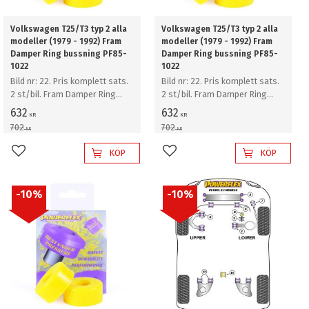
Volkswagen T25/T3 typ 2 alla
Volkswagen T25/T3 typ 2 alla
modeller (1979 - 1992) Fram
modeller (1979 - 1992) Fram
Damper Ring bussning PF85-
Damper Ring bussning PF85-
1022
1022
Bild nr: 22. Pris komplett sats.
Bild nr: 22. Pris komplett sats.
2 st/bil. Fram Damper Ring
2 st/bil. Fram Damper Ring
bussning
bussning
632
632
KR
KR
702
702
KR
KR
KÖP
KÖP
Lägg till i favoriter
Lägg till i favoriter
10
%
10
%