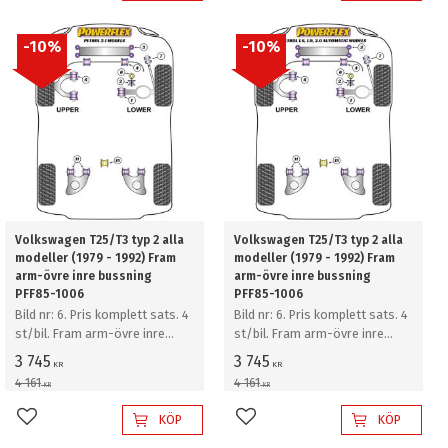
10
%
10
%
Volkswagen T25/T3 typ 2 alla
Volkswagen T25/T3 typ 2 alla
modeller (1979 - 1992) Fram
modeller (1979 - 1992) Fram
arm-övre inre bussning
arm-övre inre bussning
PFF85-1006
PFF85-1006
Bild nr: 6. Pris komplett sats. 4
Bild nr: 6. Pris komplett sats. 4
st/bil. Fram arm-övre inre
st/bil. Fram arm-övre inre
bussning
bussning
3 745
3 745
KR
KR
4 161
4 161
KR
KR
KÖP
KÖP
Lägg till i favoriter
Lägg till i favoriter