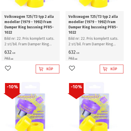
Volkswagen T25/T3 typ 2 alla
Volkswagen T25/T3 typ 2 alla
modeller (1979 - 1992) Fram
modeller (1979 - 1992) Fram
Damper Ring bussning PF85-
Damper Ring bussning PF85-
1022
1022
Bild nr: 22. Pris komplett sats.
Bild nr: 22. Pris komplett sats.
2 st/bil. Fram Damper Ring
2 st/bil. Fram Damper Ring
bussning
bussning
632
632
KR
KR
702
702
KR
KR
KÖP
KÖP
Lägg till i favoriter
Lägg till i favoriter
10
%
10
%