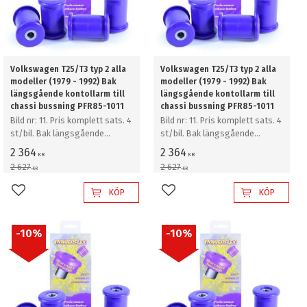
Volkswagen T25/T3 typ 2 alla
Volkswagen T25/T3 typ 2 alla
modeller (1979 - 1992) Bak
modeller (1979 - 1992) Bak
längsgående kontollarm till
längsgående kontollarm till
chassi bussning PFR85-1011
chassi bussning PFR85-1011
Bild nr: 11. Pris komplett sats. 4
Bild nr: 11. Pris komplett sats. 4
st/bil. Bak längsgående
st/bil. Bak längsgående
kontollarm till chassi bussning
kontollarm till chassi bussning
2 364
2 364
KR
KR
2 627
2 627
KR
KR
KÖP
KÖP
Lägg till i favoriter
Lägg till i favoriter
10
%
10
%