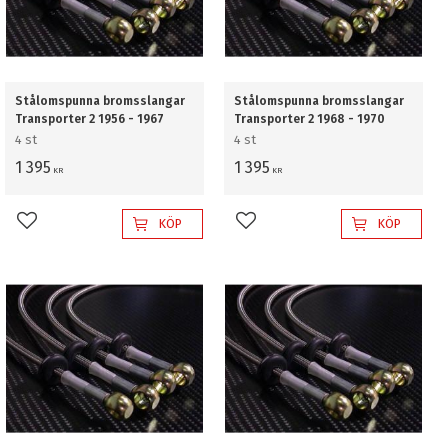
Stålomspunna bromsslangar
Stålomspunna bromsslangar
Transporter 2 1956 - 1967
Transporter 2 1968 - 1970
4 st
4 st
1 395
1 395
KR
KR
KÖP
KÖP
Lägg till i favoriter
Lägg till i favoriter