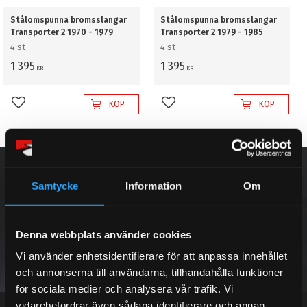
Stålomspunna bromsslangar
Stålomspunna bromsslangar
Transporter 2 1970 - 1979
Transporter 2 1979 - 1985
4 st
4 st
1 395
1 395
KR
KR
KÖP
KÖP
Lägg till i favoriter
Lägg till i favoriter
NYHETSBREV
Samtycke
Information
Om
Denna webbplats använder cookies
PRENUMERERA
Vi använder enhetsidentifierare för att anpassa innehållet
och annonserna till användarna, tillhandahålla funktioner
Dina personuppgifter behandlas i enlighet med vår
integritetspolicy
.
för sociala medier och analysera vår trafik. Vi
vidarebefordrar även sådana identifierare och annan