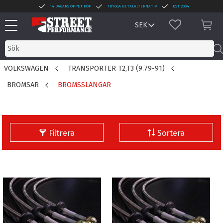
14 DAGARS ÖPPET KÖP
TRYGGA BETALALTERNATIV
EST 2004
Meny
FAVORITER
KUN
VOLKSWAGEN
TRANSPORTER T2,T3 (9.79-91)
BROMSAR
BROMSSLANGAR
Filtrera
Sortera