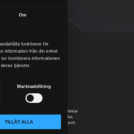
Om
andahålla funktioner för
n information från din enhet
 tur kombinera informationen
deras tjänster.
Marknadsföring
:
 Street Performance hittar du inte bara bildelar
r för att hjälpa entusiaster förbättra sina bilar,
TILLÅT ALLA
eller hobbyprojekt. Vi erbjuder kunnig support,
jänst som faktiskt kan bilar.