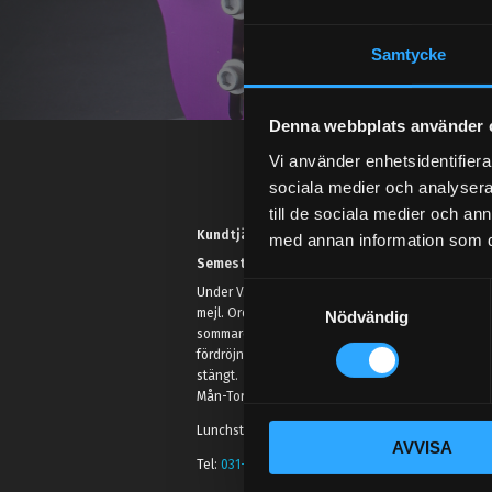
Samtycke
Denna webbplats använder 
Vi använder enhetsidentifierar
sociala medier och analysera 
till de sociala medier och a
Kundtjänst telefon:
med annan information som du 
Semestertider.
S
Under V.27 - V.33 nås vi enbart på
mejl. Ordrar skickas under
Nödvändig
a
sommaren men med viss
m
fördröjning. 2/7 -9/7 är det helt
t
stängt.
y
Mån-Tors: 10:30-15:00
c
Lunchstängt 12:00-13:00
AVVISA
k
Tel:
031- 51 66 60
e