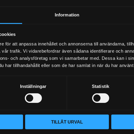
Dina personuppgifter behandlas i enlighet med vår
integritetspolicy
.
Information
cookies
e för att anpassa innehållet och annonserna till användarna, tillh
vår trafik. Vi vidarebefordrar även sådana identifierare och anna
nnons- och analysföretag som vi samarbetar med. Dessa kan i sin
har tillhandahållit eller som de har samlat in när du har använt 
Inställningar
Statistik
BLOGG
KUNSKAPSCENTER
VÅR AFFÄRSIDÉ ÄR ENKEL
KONTAKTA OSS
Vi lever och andas prestanda. Hos
KUNDTJÄNST
– du hittar rätt bildelar. Vi brinne
TILLÅT URVAL
oavsett om det gäller bana, gata 
MINA SIDOR
beprövade produkter och en kundt