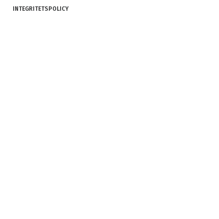
INTEGRITETSPOLICY
COOKIES
REKLAMATION OCH RETUR