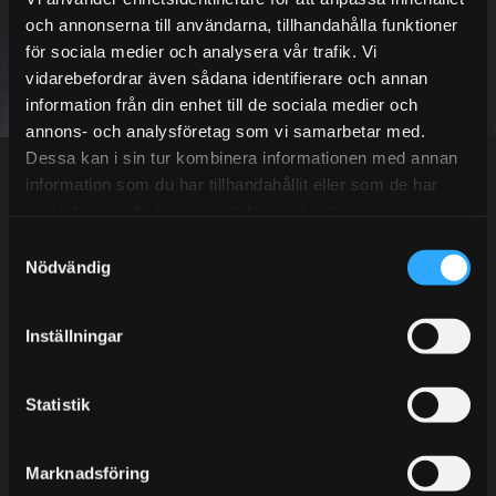
och annonserna till användarna, tillhandahålla funktioner
för sociala medier och analysera vår trafik. Vi
PRENUMERERA
vidarebefordrar även sådana identifierare och annan
information från din enhet till de sociala medier och
Dina personuppgifter behandlas i enlighet med vår
integritetspolicy
.
annons- och analysföretag som vi samarbetar med.
Dessa kan i sin tur kombinera informationen med annan
information som du har tillhandahållit eller som de har
samlat in när du har använt deras tjänster.
S
Kundtjänst telefon:
Nödvändig
a
Semestertider.
m
t
Under V.27 - V.33 nås vi enbart på mejl. Ordrar skickas
Inställningar
y
under sommaren men med viss fördröjning. 2/7 -9/7 är
c
det helt stängt.
k
Statistik
Mån-Tors: 10:30-15:00
e
s
Lunchstängt 12:00-13:00
Marknadsföring
v