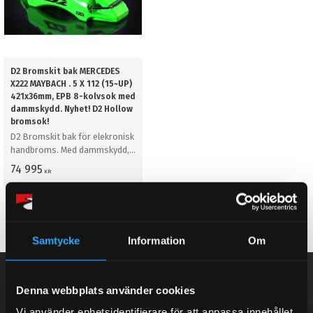
D2 Bromskit bak MERCEDES
X222 MAYBACH . 5 X 112 (15~UP)
421x36mm, EPB 8-kolvsok med
dammskydd. Nyhet! D2 Hollow
bromsok!
D2 Bromskit bak för elekronisk
handbroms. Med dammskydd,
421mm
74 995
KR
KÖP
Lägg till i favoriter
Samtycke
Information
Om
NYHETSBREV
Denna webbplats använder cookies
Vi använder enhetsidentifierare för att anpassa innehållet