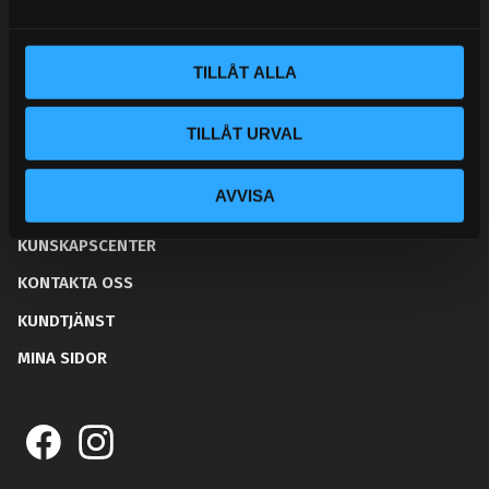
Tel:
031- 51 66 60
a
l
E-post:
info@streetperformance.se
TILLÅT ALLA
TILLÅT URVAL
AVVISA
BLOGG
KUNSKAPSCENTER
KONTAKTA OSS
KUNDTJÄNST
MINA SIDOR