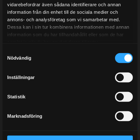
vidarebefordrar även sådana identifierare och annan
information från din enhet till de sociala medier och
annons- och analysföretag som vi samarbetar med.
BLOGG
Dessa kan i sin tur kombinera informationen med annan
information som du har tillhandahållit eller som de har
KUNSKAPSCENTER
samlat in när du har använt deras tjänster.
KONTAKTA OSS
S
KUNDTJÄNST
Nödvändig
a
m
MINA SIDOR
t
Inställningar
y
c
k
Statistik
e
s
Marknadsföring
v
a
l