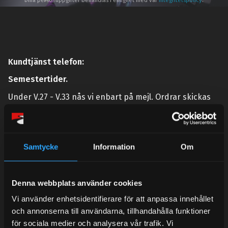
Dina personuppgifter behandlas i enlighet med vår
integritetspolicy
.
Kundtjänst telefon:
Semestertider.
Under V.27 - V.33 nås vi enbart på mejl. Ordrar skickas
under sommaren men med viss fördröjning. 2/7 -9/7 är
det helt stängt.
Mån-Tors: 10:30-15:00
Samtycke
Information
Om
Lunchstängt 12:00-13:00
Tel:
031- 51 66 60
Denna webbplats använder cookies
E-post:
info@streetperformance.se
Vi använder enhetsidentifierare för att anpassa innehållet
och annonserna till användarna, tillhandahålla funktioner
för sociala medier och analysera vår trafik. Vi