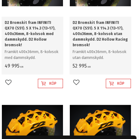
D2 Bromskit fram INFINITI
D2 Bromskit fram INFINITI
QX70 (S51). 5 X 114.3 (13~17),
QX70 (S51). 5 X 114.3 (13~17),
400x36mm, 8-kolvsok med
400x36mm, 8-kolvsok utan
dammskydd. D2 Hollow
dammskydd. D2 Hollow Racing
bromsok!
bromsok!
Framkit 400x36mm, 8-kolvsok
Framkit 400x36mm, 8-kolvsok
med dammskydd.
utan dammskydd.
49 995
52 995
KR
KR
KÖP
KÖP
Lägg till i favoriter
Lägg till i favoriter