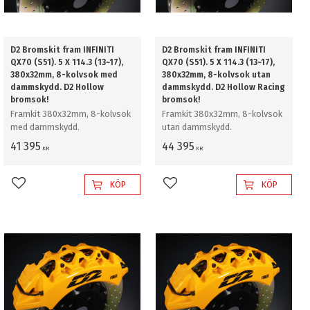
D2 Bromskit fram INFINITI
D2 Bromskit fram INFINITI
QX70 (S51). 5 X 114.3 (13~17),
QX70 (S51). 5 X 114.3 (13~17),
380x32mm, 8-kolvsok med
380x32mm, 8-kolvsok utan
dammskydd. D2 Hollow
dammskydd. D2 Hollow Racing
bromsok!
bromsok!
Framkit 380x32mm, 8-kolvsok
Framkit 380x32mm, 8-kolvsok
med dammskydd.
utan dammskydd.
41 395
44 395
KR
KR
KÖP
KÖP
Lägg till i favoriter
Lägg till i favoriter