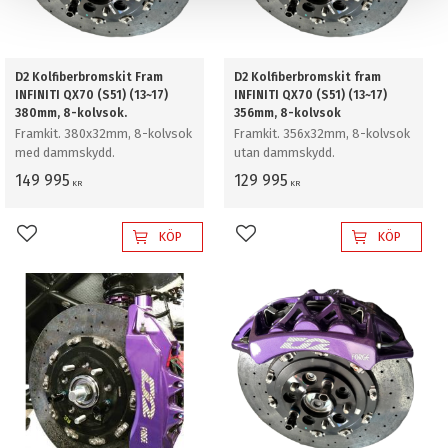
D2 Kolfiberbromskit Fram
D2 Kolfiberbromskit fram
INFINITI QX70 (S51) (13~17)
INFINITI QX70 (S51) (13~17)
380mm, 8-kolvsok.
356mm, 8-kolvsok
Framkit. 380x32mm, 8-kolvsok
Framkit. 356x32mm, 8-kolvsok
med dammskydd.
utan dammskydd.
149 995
129 995
KR
KR
KÖP
KÖP
Lägg till i favoriter
Lägg till i favoriter