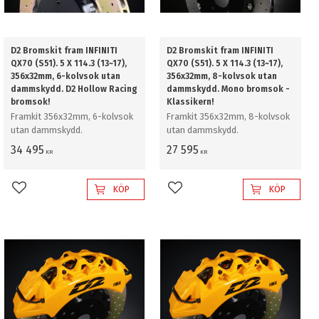
D2 Bromskit fram INFINITI
D2 Bromskit fram INFINITI
QX70 (S51). 5 X 114.3 (13~17),
QX70 (S51). 5 X 114.3 (13~17),
356x32mm, 6-kolvsok utan
356x32mm, 8-kolvsok utan
dammskydd. D2 Hollow Racing
dammskydd. Mono bromsok -
bromsok!
Klassikern!
Framkit 356x32mm, 6-kolvsok
Framkit 356x32mm, 8-kolvsok
utan dammskydd.
utan dammskydd.
34 495
27 595
KR
KR
KÖP
KÖP
Lägg till i favoriter
Lägg till i favoriter