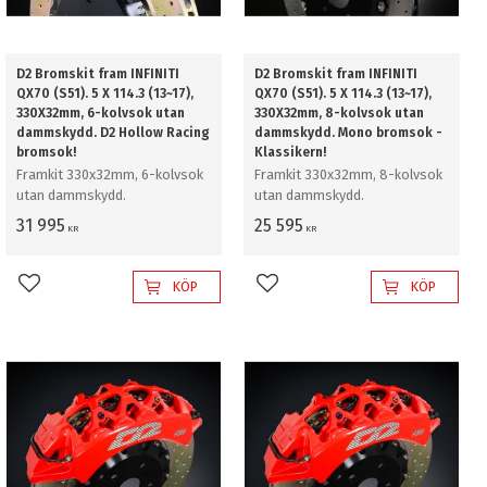
D2 Bromskit fram INFINITI
D2 Bromskit fram INFINITI
QX70 (S51). 5 X 114.3 (13~17),
QX70 (S51). 5 X 114.3 (13~17),
330X32mm, 6-kolvsok utan
330X32mm, 8-kolvsok utan
dammskydd. D2 Hollow Racing
dammskydd. Mono bromsok -
bromsok!
Klassikern!
Framkit 330x32mm, 6-kolvsok
Framkit 330x32mm, 8-kolvsok
utan dammskydd.
utan dammskydd.
31 995
25 595
KR
KR
KÖP
KÖP
Lägg till i favoriter
Lägg till i favoriter