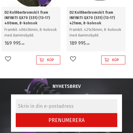
D2 Kolfiberbromskit fram
D2 Kolfiberbromskit fram
INFINITI QX70 (S51) (13~17)
INFINITI QX70 (S51) (13~17)
400mm, 8-kolvsok
421mm, 8-kolvsok
Framkit. 400x36mm, 8-kolvsok
Framkit. 421x36mm, 8-kolvsok
med dammskydd.
med dammskydd.
169 995
189 995
KR
KR
KÖP
KÖP
Lägg till i favoriter
Lägg till i favoriter
NYHETSBREV
PRENUMERERA