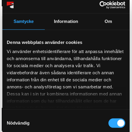
Samtycke
Information
Om
D2 Bromskit fram INFINITI
D2 Bromskit fram INFINITI
QX70 (S51). 5 X 114.3 (13~17),
QX70 (S51). 5 X 114.3 (13~17),
421x36mm, 8-kolvsok med
421x36mm, 8-kolvsok utan
dammskydd. D2 Hollow
dammskydd. D2 Hollow Racing
Denna webbplats använder cookies
bromsok!
bromsok!
Framkit 421x36mm, 8-kolvsok
Framkit 421x36mm, 8-kolvsok
Vi använder enhetsidentifierare för att anpassa innehållet
med dammskydd.
utan dammskydd.
och annonserna till användarna, tillhandahålla funktioner
61 995
63 995
KR
KR
för sociala medier och analysera vår trafik. Vi
vidarebefordrar även sådana identifierare och annan
information från din enhet till de sociala medier och
KÖP
KÖP
Lägg till i favoriter
Lägg till i favoriter
annons- och analysföretag som vi samarbetar med.
Dessa kan i sin tur kombinera informationen med annan
information som du har tillhandahållit eller som de har
samlat in när du har använt deras tjänster.
S
Nödvändig
a
m