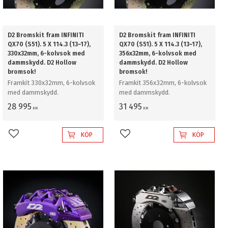
D2 Bromskit fram INFINITI
D2 Bromskit fram INFINITI
QX70 (S51). 5 X 114.3 (13~17),
QX70 (S51). 5 X 114.3 (13~17),
330x32mm, 6-kolvsok med
356x32mm, 6-kolvsok med
dammskydd. D2 Hollow
dammskydd. D2 Hollow
bromsok!
bromsok!
Framkit 330x32mm, 6-kolvsok
Framkit 356x32mm, 6-kolvsok
med dammskydd.
med dammskydd.
28 995
31 495
KR
KR
KÖP
KÖP
Lägg till i favoriter
Lägg till i favoriter