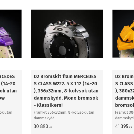
444mm
2
RCEDES
D2 Bromskit fram MERCEDES
D2 Brom
 (14~20
S CLASS W222. 5 X 112 (14~20
S CLASS 
ok utan
), 356x32mm, 8-kolvsok utan
), 380x
ow
dammskydd. Mono bromsok
dammsky
- Klassikern!
bromso
ok utan
Framkit 356x32mm, 8-kolvsok utan
Framkit 3
dammskydd.
dammskyd
30 890
41 395
KR
KR