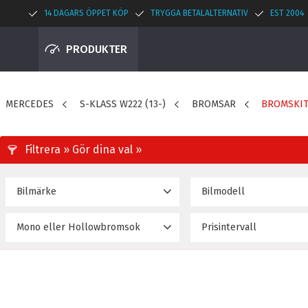
14 DAGARS ÖPPET KÖP
TRYGGA BETALALTERNATIV
EST 2004
PRODUKTER
MERCEDES
S-KLASS W222 (13-)
BROMSAR
BROMSKI
Bilmärke
Bilmodell
MERCEDES BENZ
S CLASS W222 (14~20 )
11
Mono eller Hollowbromsok
Prisintervall
30 890
Hollow
11
Mono
3