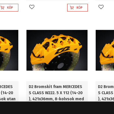
KÖP
KÖP
Lägg till i favoriter
Lägg til
RCEDES
D2 Bromskit fram MERCEDES
D2 Brom
 (14~20
S CLASS W222. 5 X 112 (14~20
S CLASS 
sok utan
), 421x36mm, 8-kolvsok med
), 421x
ow
dammskydd. D2 Hollow
dammsky
bromsok!
Racing 