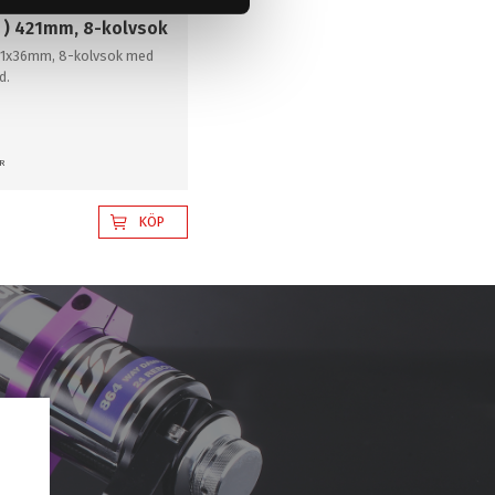
S W222 S CLASS
 ) 421mm, 8-kolvsok
421x36mm, 8-kolvsok med
d.
R
KÖP
l i favoriter