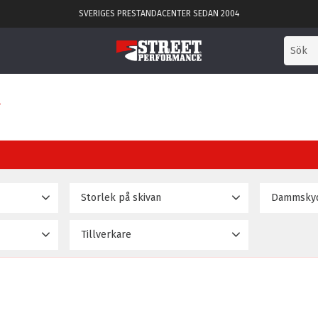
SVERIGES PRESTANDACENTER SEDAN 2004
T
Storlek på skivan
Dammsky
356mm
Ja
11
3
Tillverkare
380mm
Nej
3
189 995
D2 Racingsport
14
400mm
3
421mm
3