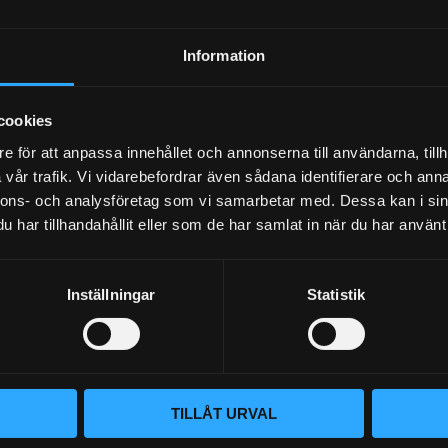
ok utan
Framkit 421x36mm, 8-kolvsok med
Framkit 42
dammskydd.
dammskyd
Information
61 995
63 995
KR
KR
KÖP
KÖP
cookies
Lägg till i favoriter
Lägg til
e för att anpassa innehållet och annonserna till användarna, tillh
vår trafik. Vi vidarebefordrar även sådana identifierare och anna
nnons- och analysföretag som vi samarbetar med. Dessa kan i sin
har tillhandahållit eller som de har samlat in när du har använt 
Inställningar
Statistik
TILLÅT URVAL
Fram
D2 Kolfiberbromskit fram
D2 Kolf