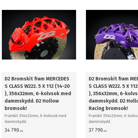
D2 Bromskit fram MERCEDES
D2 Bromskit fram ME
S CLASS W222. 5 X 112 (14~20
S CLASS W222. 5 X 112
), 356x32mm, 6-kolvsok med
), 356x32mm, 6-kolvs
dammskydd. D2 Hollow
dammskydd. D2 Holl
bromsok!
Racing bromsok!
Framkit 356x32mm, 6-kolvsok med
Framkit 356x32mm, 6-kolvs
dammskydd.
dammskydd.
34 790
37 790
KR
KR