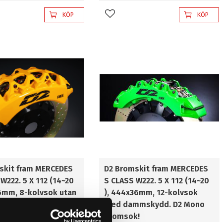
KÖP
KÖP
l i favoriter
Lägg till i favoriter
skit fram MERCEDES
D2 Bromskit fram MERCEDES
W222. 5 X 112 (14~20
S CLASS W222. 5 X 112 (14~20
36mm, 8-kolvsok utan
), 444x36mm, 12-kolvsok
dd. D2 Hollow
med dammskydd. D2 Mono
bromsok!
bromsok!