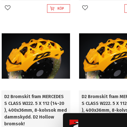
KÖP
Lägg till i favoriter
Lägg till i favoriter
D2 Bromskit fram MERCEDES
D2 Bromskit fram ME
S CLASS W222. 5 X 112 (14~20
S CLASS W222. 5 X 112
), 400x36mm, 8-kolvsok med
), 400x36mm, 8-kolv
dammskydd. D2 Hollow
dammskydd. D2 Holl
bromsok!
Racing bromsok!