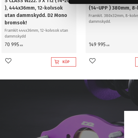
S CLASS W222. 5 X 112 (14~20
MERCEDES W222 S CL
s
), 444x36mm, 12-kolvsok
(14~UPP ) 380mm, 8-
v
utan dammskydd. D2 Mono
Framkit. 380x32mm, 8-kolv
a
dammskydd.
bromsok!
l
Framkit 444x36mm, 12-kolvsok utan
dammskydd
70 995
149 995
KR
KR
KÖP
Lägg till i favoriter
Lägg till i favoriter