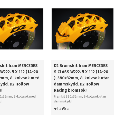
skit fram MERCEDES
D2 Bromskit fram MERCEDES
W222. 5 X 112 (14~20
S CLASS W222. 5 X 112 (14~20
32mm, 8-kolvsok med
), 380x32mm, 8-kolvsok utan
dd. D2 Hollow
dammskydd. D2 Hollow
k!
Racing bromsok!
80x32mm, 8-kolvsok med
Framkit 380x32mm, 8-kolvsok utan
d.
dammskydd.
44 395
KR