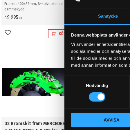
Framkit 400x36mm, 8-kolvsok med
Framkit 400x36mm, 8-kolvs
dammskydd.
dammskydd.
Samtycke
49 995
52 995
KR
KR
KÖP
Denna webbplats använder 
Lägg till i favoriter
Lägg till i favoriter
Vi använder enhetsidentifierar
sociala medier och analysera 
till de sociala medier och a
med annan information som du 
S
Nödvändig
a
m
t
y
c
AVVISA
k
D2 Bromskit fram MERCEDES
D2 Kolfiberbromskit 
e