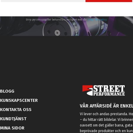
Dina personuppgifter behandlas i enlighet med vår
integritetspolicy
.
BLOGG
KUNSKAPSCENTER
VÅR AFFÄRSIDÉ ÄR ENKEL
KONTAKTA OSS
Vi lever och andas prestanda. Hos
KUNDTJÄNST
– du hittar rätt bildelar. Vi brinne
oavsett om det gäller bana, gata 
MINA SIDOR
beprövade produkter och en kundt