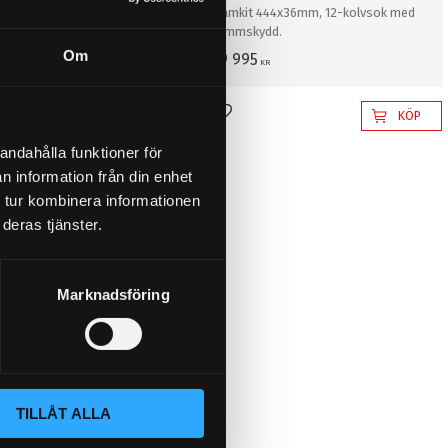
1x36mm, 8-kolvsok utan
Framkit 444x36mm, 12-kolvsok med
d.
dammskydd.
Om
69 995
KR
KÖP
KÖP
l i favoriter
Lägg till i favoriter
andahålla funktioner för
n information från din enhet
 tur kombinera informationen
deras tjänster.
Marknadsföring
TILLÅT ALLA
iberbromskit fram