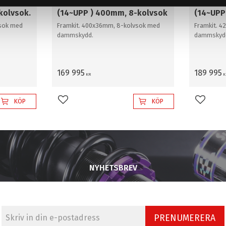
ASS
MERCEDES W222 S CLASS
MERCEDE
kolvsok.
(14~UPP ) 400mm, 8-kolvsok
(14~UPP
sok med
Framkit. 400x36mm, 8-kolvsok med
Framkit. 
dammskydd.
dammskyd
169 995
189 995
KR
K
KÖP
KÖP
Lägg till i favoriter
Lägg til
NYHETSBREV
PRENUMERERA