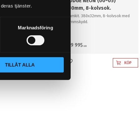
X 100 (00~05),
DODGE NEON (00~05)
deras tjänster.
m, 12-kolvsok utan
380mm, 8-kolvsok.
ydd. D2 Mono
Framkit. 380x32mm, 8-kolvsok med
dammskydd.
k!
Marknadsföring
4x36mm, 12-kolvsok utan
d
149 995
KR
KÖP
KÖP
l i favoriter
Lägg till i favoriter
TILLÅT ALLA