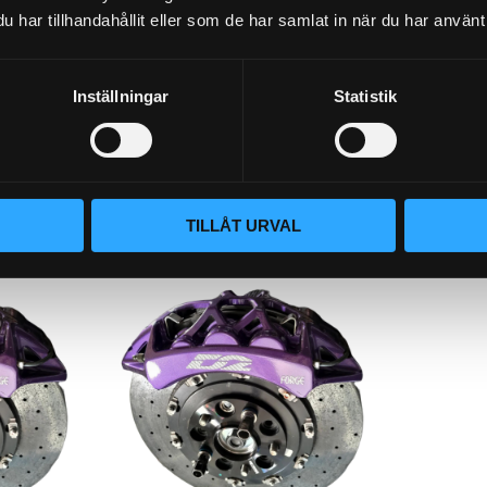
),
NEON. 5 X 100 (00~05),
NEON. 5 
har tillhandahållit eller som de har samlat in när du har använt 
k utan
444x36mm, 12-kolvsok med
444x36m
ow
dammskydd. D2 Mono
dammsk
bromsok!
bromso
Inställningar
Statistik
ok utan
Framkit 444x36mm, 12-kolvsok med
Framkit 44
dammskydd.
dammskyd
69 995
70 995
KR
KR
KÖP
KÖP
Lägg till i favoriter
Lägg til
TILLÅT URVAL