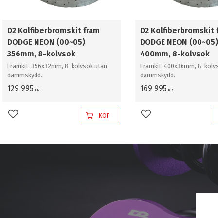
D2 Kolfiberbromskit fram
D2 Kolfiberbromskit 
DODGE NEON (00~05)
DODGE NEON (00~05)
356mm, 8-kolvsok
400mm, 8-kolvsok
Framkit. 356x32mm, 8-kolvsok utan
Framkit. 400x36mm, 8-kolv
dammskydd.
dammskydd.
129 995
169 995
KR
KR
KÖP
Lägg till i favoriter
Lägg till i favoriter