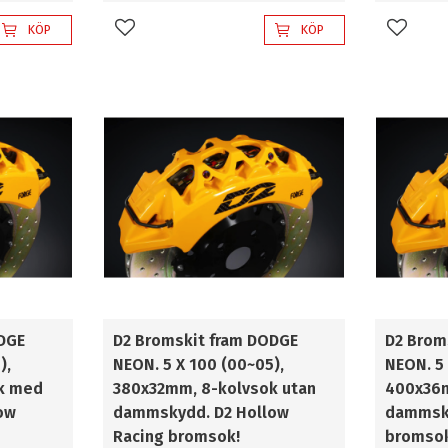
KÖP
KÖP
Lägg till i favoriter
Lägg til
DGE
D2 Bromskit fram DODGE
D2 Brom
),
NEON. 5 X 100 (00~05),
NEON. 5 
k med
380x32mm, 8-kolvsok utan
400x36
ow
dammskydd. D2 Hollow
dammsky
Racing bromsok!
bromso