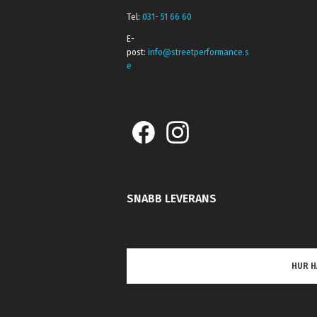
Tel:
031- 51 66 60
E-
post:
info@streetperformance.s
e
SNABB LEVERANS
HUR H