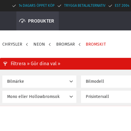
14 DAGARS ÖPPET KÖP
TRYGGA BETALALTERNATIV
EST 2004
PRODUKTER
CHRYSLER
NEON
BROMSAR
BROMSKIT
Bilmärke
Bilmodell
DODGE
NEON (00~05)
14
Mono eller Hollowbromsok
Prisintervall
25 595
Hollow
14
Mono
4