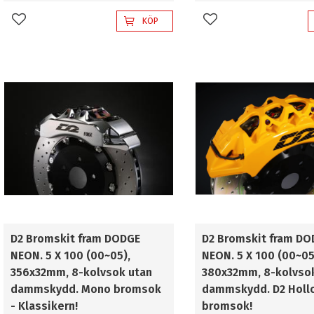
KÖP
Lägg till i favoriter
Lägg till i favoriter
D2 Bromskit fram DODGE
D2 Bromskit fram DO
NEON. 5 X 100 (00~05),
NEON. 5 X 100 (00~05
356x32mm, 8-kolvsok utan
380x32mm, 8-kolvso
dammskydd. Mono bromsok
dammskydd. D2 Holl
- Klassikern!
bromsok!