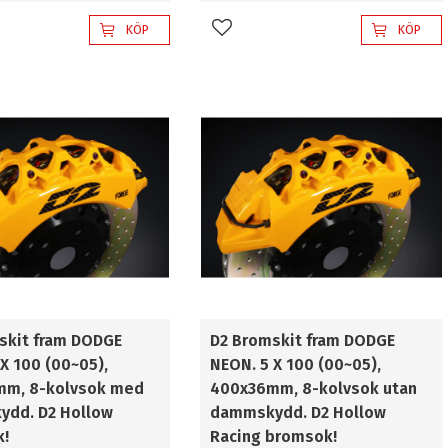
KÖP
KÖP
l i favoriter
Lägg till i favoriter
skit fram DODGE
D2 Bromskit fram DODGE
X 100 (00~05),
NEON. 5 X 100 (00~05),
mm, 8-kolvsok med
400x36mm, 8-kolvsok utan
dd. D2 Hollow
dammskydd. D2 Hollow
k!
Racing bromsok!