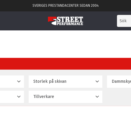
SVERIGES PRESTANDACENTER SEDAN 2004
Storlek på skivan
Dammsky
330mm
Ja
14
3
Tillverkare
356mm
Nej
4
189 995
D2 Racingsport
18
380mm
3
400mm
3