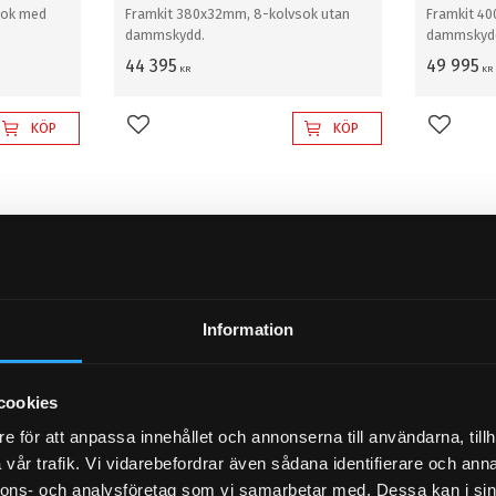
sok med
Framkit 380x32mm, 8-kolvsok utan
Framkit 4
dammskydd.
dammskyd
44 395
49 995
KR
KR
KÖP
KÖP
Lägg till i favoriter
Lägg til
Information
cookies
e för att anpassa innehållet och annonserna till användarna, tillh
vår trafik. Vi vidarebefordrar även sådana identifierare och anna
DGE
D2 Bromskit fram DODGE
D2 Brom
nnons- och analysföretag som vi samarbetar med. Dessa kan i sin