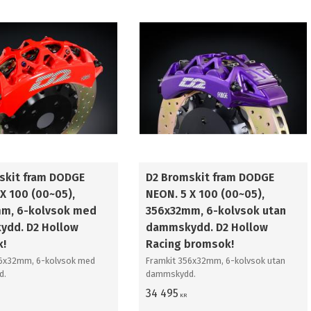
skit fram DODGE
D2 Bromskit fram DODGE
X 100 (00~05),
NEON. 5 X 100 (00~05),
m, 6-kolvsok med
356x32mm, 6-kolvsok utan
dd. D2 Hollow
dammskydd. D2 Hollow
k!
Racing bromsok!
56x32mm, 6-kolvsok med
Framkit 356x32mm, 6-kolvsok utan
d.
dammskydd.
34 495
KR