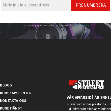
PRENUMERERA
Dina personuppgifter behandlas i enlighet med vår
integritetspolicy
.
BLOGG
KUNSKAPSCENTER
VÅR AFFÄRSIDÉ ÄR ENKEL
KONTAKTA OSS
Vi lever och andas prestanda. Hos
KUNDTJÄNST
– du hittar rätt bildelar. Vi brinne