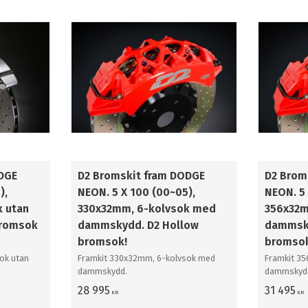
421mm
3
444mm
2
DGE
D2 Bromskit fram DODGE
D2 Brom
),
NEON. 5 X 100 (00~05),
NEON. 5 
 utan
330x32mm, 6-kolvsok med
356x32m
romsok
dammskydd. D2 Hollow
dammsky
bromsok!
bromso
ok utan
Framkit 330x32mm, 6-kolvsok med
Framkit 3
dammskydd.
dammskyd
28 995
31 495
KR
KR