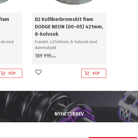
fram
D2 Kolfiberbromskit fram
DODGE NEON (00~05) 421mm,
8-kolvsok
sok med
Framkit. 421x36mm, 8-kolvsok med
dammskydd.
189 995
KR
KÖP
KÖP
Lägg till i favoriter
NYHETSBREV