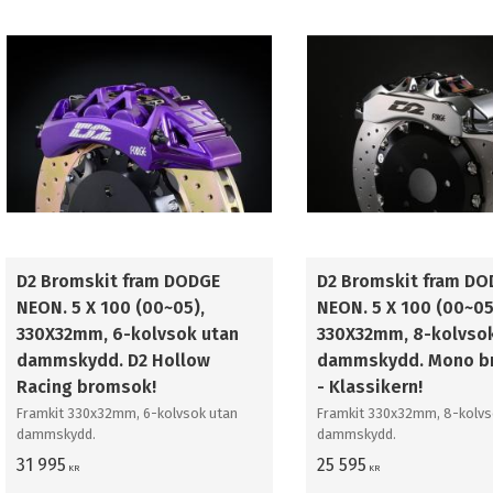
D2 Bromskit fram DODGE
D2 Bromskit fram DO
NEON. 5 X 100 (00~05),
NEON. 5 X 100 (00~05
330X32mm, 6-kolvsok utan
330X32mm, 8-kolvsok
dammskydd. D2 Hollow
dammskydd. Mono b
Racing bromsok!
- Klassikern!
Framkit 330x32mm, 6-kolvsok utan
Framkit 330x32mm, 8-kolvs
dammskydd.
dammskydd.
31 995
25 595
KR
KR