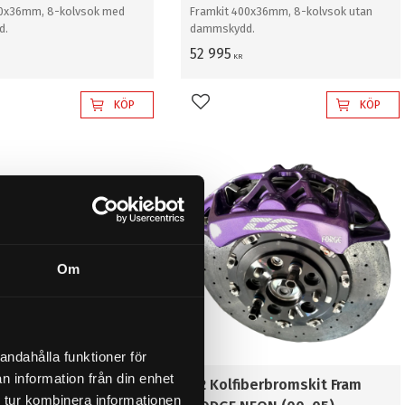
00x36mm, 8-kolvsok med
Framkit 400x36mm, 8-kolvsok utan
d.
dammskydd.
52 995
KR
KÖP
KÖP
l i favoriter
Lägg till i favoriter
Om
andahålla funktioner för
n information från din enhet
skit fram DODGE
D2 Kolfiberbromskit Fram
 tur kombinera informationen