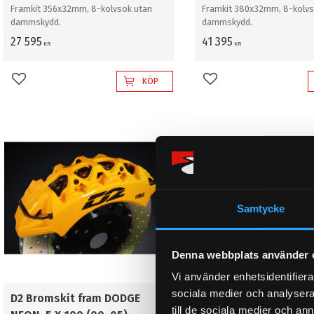
Framkit 356x32mm, 8-kolvsok utan
Framkit 380x32mm, 8-kolv
dammskydd.
dammskydd.
27 595
41 395
KR
KR
KÖP
Lägg till i favoriter
Lägg till i favoriter
Samtycke
Denna webbplats använder 
Vi använder enhetsidentifierar
sociala medier och analysera 
D2 Bromskit fram DODGE
D2 Bromskit fram DO
till de sociala medier och a