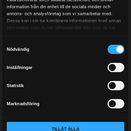
information från din enhet till de sociala medier och
BLOGG
annons- och analysföretag som vi samarbetar med.
Dessa kan i sin tur kombinera informationen med annan
KUNSKAPSCENTER
information som du har tillhandahållit eller som de har
KONTAKTA OSS
samlat in när du har använt deras tjänster.
S
KUNDTJÄNST
Nödvändig
a
MINA SIDOR
m
t
Inställningar
y
c
k
Statistik
e
s
Marknadsföring
v
a
l
TILLÅT ALLA