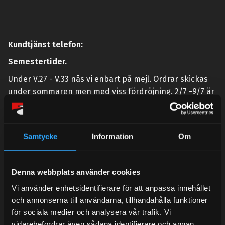
Kundtjänst telefon:
Semestertider.
Under V.27 - V.33 nås vi enbart på mejl. Ordrar skickas
under sommaren men med viss fördröjning. 2/7 -9/7 är
det helt stängt.
Mån-Tors: 10:30-15:00
Samtycke
Information
Om
Lunchstängt 12:00-13:00
Tel:
031- 51 66 60
Denna webbplats använder cookies
E-post:
info@streetperformance.se
Vi använder enhetsidentifierare för att anpassa innehållet
och annonserna till användarna, tillhandahålla funktioner
för sociala medier och analysera vår trafik. Vi
vidarebefordrar även sådana identifierare och annan