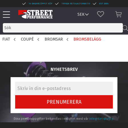
14 DAGARS ÖPPET KÖP
TRYGGA BETALALTERNATIV
EST 2004
Meny
FAVORITER
KUN
FIAT
COUPÉ
BROMSAR
BROMSBELÄGG
NYHETSBREV
PRENUMERERA
Dina personuppgifter behandlas i enlighet med vår
integritetspolicy
.