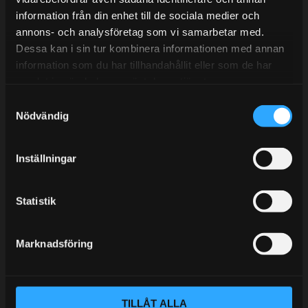
information från din enhet till de sociala medier och
BLOGG
annons- och analysföretag som vi samarbetar med.
Dessa kan i sin tur kombinera informationen med annan
KUNSKAPSCENTER
information som du har tillhandahållit eller som de har
KONTAKTA OSS
samlat in när du har använt deras tjänster.
S
KUNDTJÄNST
Nödvändig
a
MINA SIDOR
m
t
Inställningar
y
c
k
Statistik
e
s
Marknadsföring
v
a
l
TILLÅT ALLA