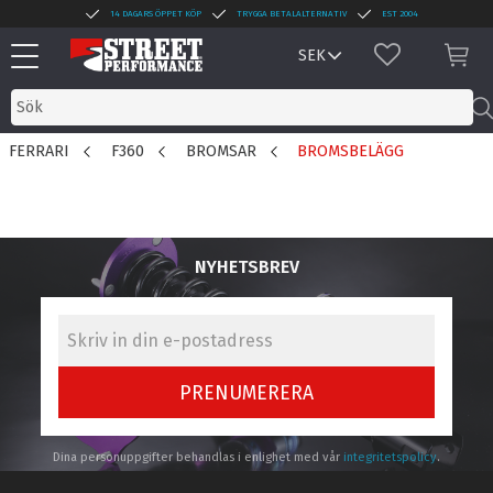
14 DAGARS ÖPPET KÖP
TRYGGA BETALALTERNATIV
EST 2004
Meny
FAVORITER
KUN
FERRARI
F360
BROMSAR
BROMSBELÄGG
NYHETSBREV
PRENUMERERA
Dina personuppgifter behandlas i enlighet med vår
integritetspolicy
.