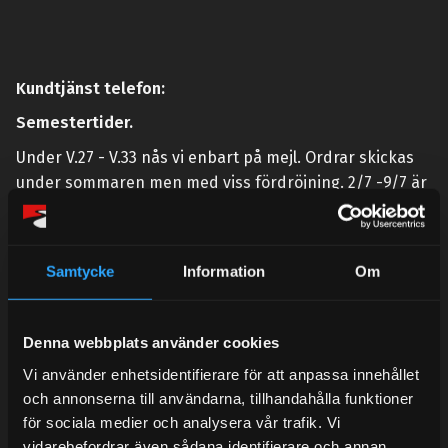
Kundtjänst telefon:
Semestertider.
Under V.27 - V.33 nås vi enbart på mejl. Ordrar skickas
under sommaren men med viss fördröjning. 2/7 -9/7 är
det helt stängt.
Mån-Tors: 10:30-15:00
Samtycke
Information
Om
Lunchstängt 12:00-13:00
Tel:
031- 51 66 60
Denna webbplats använder cookies
E-post:
info@streetperformance.se
Vi använder enhetsidentifierare för att anpassa innehållet
och annonserna till användarna, tillhandahålla funktioner
för sociala medier och analysera vår trafik. Vi
vidarebefordrar även sådana identifierare och annan