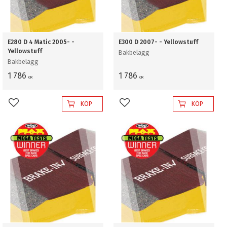
E280 D 4 Matic 2005- -
E300 D 2007- - Yellowstuff
Yellowstuff
Bakbelägg
Bakbelägg
1 786
1 786
KR
KR
KÖP
KÖP
Lägg till i favoriter
Lägg till i favoriter