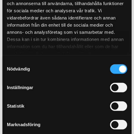
och annonserna till användarna, tillhandahålla funktioner
för sociala medier och analysera vår trafik. Vi
vidarebefordrar även sådana identifierare och annan
information från din enhet till de sociala medier och
annons- och analysföretag som vi samarbetar med.
Dessa kan i sin tur kombinera informationen med annan
information som du har tillhandahållit eller som de har
samlat in när du har använt deras tjänster.
E50 AMG 96-98 - Greenstuff
E50 AMG 96-98 - Redstuff
S
Nödvändig
Bakbelägg
Bakbelägg
a
936
1 490
m
KR
KR
t
Inställningar
y
KÖP
KÖP
Lägg till i favoriter
Lägg till i favoriter
c
k
Statistik
e
s
Marknadsföring
v