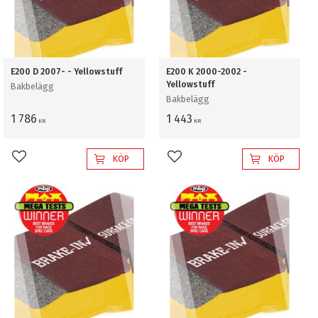
E200 D 2007- - Yellowstuff
E200 K 2000-2002 -
Yellowstuff
Bakbelägg
Bakbelägg
1 786
1 443
KR
KR
KÖP
KÖP
Lägg till i favoriter
Lägg till i favoriter