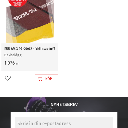
E55 AMG 97-2002 - Yellowstuff
Bakbelägg
1 076
KR
KÖP
Lägg till i favoriter
NYHETSBREV