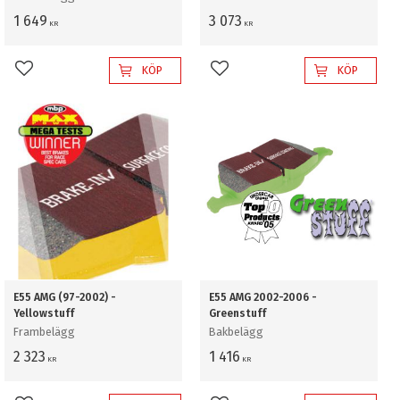
1 649
3 073
KR
KR
KÖP
KÖP
Lägg till i favoriter
Lägg till i favoriter
E55 AMG (97-2002) -
E55 AMG 2002-2006 -
Yellowstuff
Greenstuff
Frambelägg
Bakbelägg
2 323
1 416
KR
KR