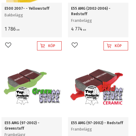
E500 2007- - Yellowstuff
E55 AMG (2002-2006) -
Redstuff
Bakbelägg
Frambelägg
1 786
4 774
KR
KR
KÖP
KÖP
Lägg till i favoriter
Lägg till i favoriter
E55 AMG (97-2002) -
E55 AMG (97-2002) - Redstuff
Greenstuff
Frambelägg
Frambelägg