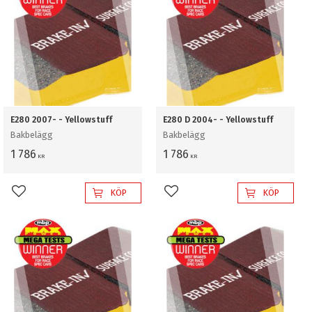
E280 2007- - Yellowstuff
E280 D 2004- - Yellowstuff
Bakbelägg
Bakbelägg
1 786
1 786
KR
KR
KÖP
KÖP
Lägg till i favoriter
Lägg till i favoriter