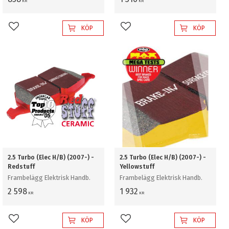
KR
KR
KÖP
KÖP
Lägg till i favoriter
Lägg till i favoriter
2.5 Turbo (Elec H/B) (2007-) -
2.5 Turbo (Elec H/B) (2007-) -
Redstuff
Yellowstuff
Frambelägg Elektrisk Handb.
Frambelägg Elektrisk Handb.
2 598
1 932
KR
KR
KÖP
KÖP
Lägg till i favoriter
Lägg till i favoriter