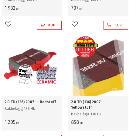
1 932
707
KR
KR
KÖP
KÖP
Lägg till i favoriter
Lägg till i favoriter
2.0 TD (136) 2007- - Redstuff
2.0 TD (136) 2007- -
Yellowstuff
Bakbelägg 136 Hk
Bakbelägg 136 Hk
1 205
858
KR
KR