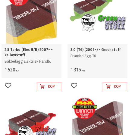
2.5 Turbo (Elec H/B) 2007- -
3.0 (T6) (2007-) - Greenstuff
Yellowstuff
Frambelägg T6
Bakbelägg Elektrisk Handb.
1 520
1 316
KR
KR
KÖP
KÖP
Lägg till i favoriter
Lägg till i favoriter