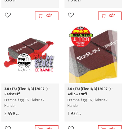
KR
KR
KÖP
KÖP
Lägg till i favoriter
Lägg till i favoriter
3.0 (T6) (Elec H/B) (2007-) -
3.0 (T6) (Elec H/B) (2007-) -
Redstuff
Yellowstuff
Frambelägg T6, Elektrisk
Frambelägg T6, Elektrisk
Handb.
Handb.
2 598
1 932
KR
KR