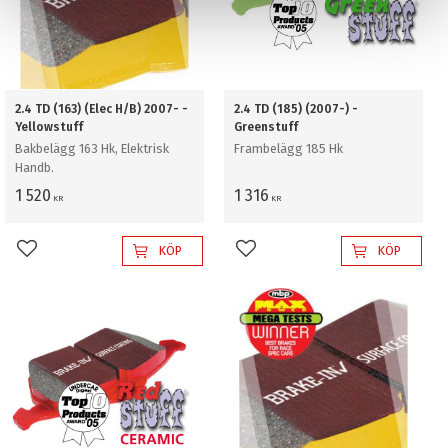
2.4 TD (163) (Elec H/B) 2007- -
2.4 TD (185) (2007-) -
Yellowstuff
Greenstuff
Bakbelägg 163 Hk, Elektrisk
Frambelägg 185 Hk
Handb.
1 520
1 316
KR
KR
KÖP
KÖP
Lägg till i favoriter
Lägg till i favoriter