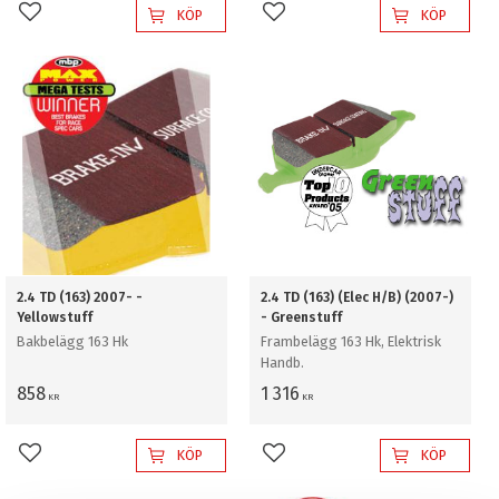
KÖP
KÖP
Lägg till i favoriter
Lägg till i favoriter
2.4 TD (163) 2007- -
2.4 TD (163) (Elec H/B) (2007-)
Yellowstuff
- Greenstuff
Bakbelägg 163 Hk
Frambelägg 163 Hk, Elektrisk
Handb.
858
1 316
KR
KR
KÖP
KÖP
Lägg till i favoriter
Lägg till i favoriter