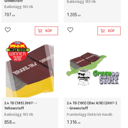
Greenstuff
Bakbelägg 185 Hk
Bakbelägg 185 Hk
707
1 205
KR
KR
KÖP
KÖP
Lägg till i favoriter
Lägg till i favoriter
2.4 TD (185) 2007- -
2.4 TD (185) (Elec H/B) (2007-)
Yellowstuff
- Greenstuff
Bakbelägg 185 Hk
Frambelägg Elektrisk Handb.
858
1 316
KR
KR