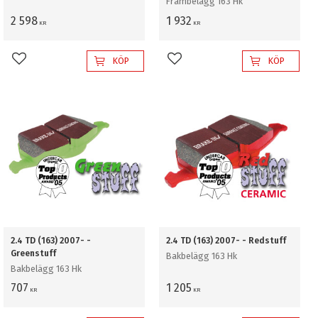
Frambelägg 163 Hk
2 598
1 932
KR
KR
KÖP
KÖP
Lägg till i favoriter
Lägg till i favoriter
2.4 TD (163) 2007- -
2.4 TD (163) 2007- - Redstuff
Greenstuff
Bakbelägg 163 Hk
Bakbelägg 163 Hk
707
1 205
KR
KR