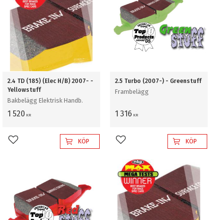
2.4 TD (185) (Elec H/B) 2007- -
2.5 Turbo (2007-) - Greenstuff
Yellowstuff
Frambelägg
Bakbelägg Elektrisk Handb.
1 520
1 316
KR
KR
KÖP
KÖP
Lägg till i favoriter
Lägg till i favoriter