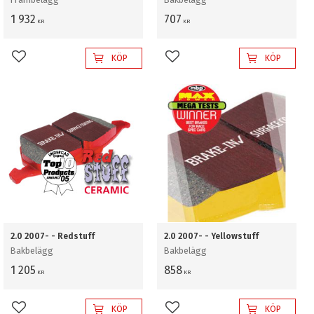
1 932
707
KR
KR
KÖP
KÖP
Lägg till i favoriter
Lägg till i favoriter
2.0 2007- - Redstuff
2.0 2007- - Yellowstuff
Bakbelägg
Bakbelägg
1 205
858
KR
KR
KÖP
KÖP