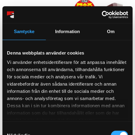
Samtycke
Information
Om
Denna webbplats använder cookies
Vi använder enhetsidentifierare för att anpassa innehållet
2.4 TD (163) (Elec H/B) (2007-)
2.4 TD (163) (Elec H/B) (2007-)
och annonserna till användarna, tillhandahålla funktioner
- Redstuff
- Yellowstuff
för sociala medier och analysera vår trafik. Vi
Frambelägg 163 Hk, Elektrisk
Frambelägg 163 Hk, Elektrisk
Handb.
Handb.
vidarebefordrar även sådana identifierare och annan
2 598
1 932
information från din enhet till de sociala medier och
KR
KR
annons- och analysföretag som vi samarbetar med.
Dessa kan i sin tur kombinera informationen med annan
KÖP
KÖP
Lägg till i favoriter
Lägg till i favoriter
information som du har tillhandahållit eller som de har
samlat in när du har använt deras tjänster.
S