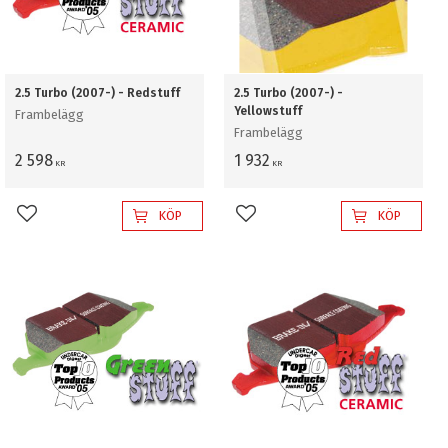
2.5 Turbo (2007-) - Redstuff
2.5 Turbo (2007-) -
Yellowstuff
Frambelägg
Frambelägg
2 598
1 932
KR
KR
KÖP
KÖP
Lägg till i favoriter
Lägg till i favoriter