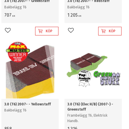
3.0 (T6) 2007- - Greenstuff
3.0 (T6) 2007- - Redstuff
Bakbelägg T6
Bakbelägg T6
707
1 205
KR
KR
KÖP
KÖP
Lägg till i favoriter
Lägg till i favoriter
3.0 (T6) 2007- - Yellowstuff
3.0 (T6) (Elec H/B) (2007-) -
Greenstuff
Bakbelägg T6
Frambelägg T6, Elektrisk
Handb.
858
1 316