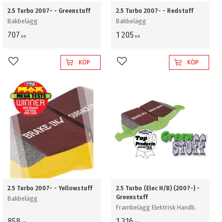
2.5 Turbo 2007- - Greenstuff
2.5 Turbo 2007- - Redstuff
Bakbelägg
Bakbelägg
707
1 205
KR
KR
KÖP
KÖP
Lägg till i favoriter
Lägg till i favoriter
2.5 Turbo 2007- - Yellowstuff
2.5 Turbo (Elec H/B) (2007-) -
Greenstuff
Bakbelägg
Frambelägg Elektrisk Handb.
858
1 316