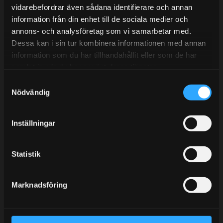
vidarebefordrar även sådana identifierare och annan
information från din enhet till de sociala medier och
annons- och analysföretag som vi samarbetar med.
BLOGG
Dessa kan i sin tur kombinera informationen med annan
information som du har tillhandahållit eller som de har
KUNSKAPSCENTER
samlat in när du har använt deras tjänster.
KONTAKTA OSS
S
KUNDTJÄNST
Nödvändig
a
m
MINA SIDOR
t
Inställningar
y
c
k
Statistik
e
s
Marknadsföring
v
a
l