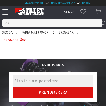
14 DAGARS ÖPPET KÖP
TRYGGA BETALALTERNATIV
EST 2004
Meny
FAVORITER
KUN
SKODA
FABIA MK1 (99-07)
BROMSAR
BROMSBELÄGG
NYHETSBREV
PRENUMERERA