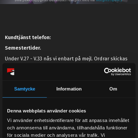
Dina personuppgifter behandlas i enlighet med vår
integritetspolicy
.
Kundtjänst telefon:
Semestertider.
Under V.27 - V.33 nås vi enbart på mejl. Ordrar skickas
under sommaren men med viss fördröjning. 2/7 -9/7 är
det helt stängt.
Mån-Tors: 10:30-15:00
Samtycke
Information
Om
Lunchstängt 12:00-13:00
Tel:
031- 51 66 60
Denna webbplats använder cookies
E-post:
info@streetperformance.se
Vi använder enhetsidentifierare för att anpassa innehållet
och annonserna till användarna, tillhandahålla funktioner
för sociala medier och analysera vår trafik. Vi