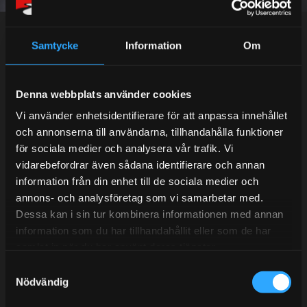
Dina personuppgifter behandlas i enlighet med vår
integritetspolicy
.
Samtycke
Information
Om
Kundtjänst telefon:
Denna webbplats använder cookies
Semestertider.
Vi använder enhetsidentifierare för att anpassa innehållet
och annonserna till användarna, tillhandahålla funktioner
Under V.27 - V.33 nås vi enbart på mejl. Ordrar skickas
för sociala medier och analysera vår trafik. Vi
under sommaren men med viss fördröjning. 2/7 -9/7 är
vidarebefordrar även sådana identifierare och annan
det helt stängt.
information från din enhet till de sociala medier och
Mån-Tors: 10:30-15:00
annons- och analysföretag som vi samarbetar med.
Lunchstängt 12:00-13:00
Dessa kan i sin tur kombinera informationen med annan
information som du har tillhandahållit eller som de har
Tel:
031- 51 66 60
samlat in när du har använt deras tjänster.
S
E-post:
info@streetperformance.se
Nödvändig
a
m