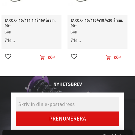
TAROX- 45/414 1.4i 16V årsm.
TAROX- 45/416/418/420 årsm.
90-
90-
BAK
BAK
714
714
KR
KR
KÖP
KÖP
Lägg till i favoriter
Lägg till i favoriter
NYHETSBREV
PRENUMERERA