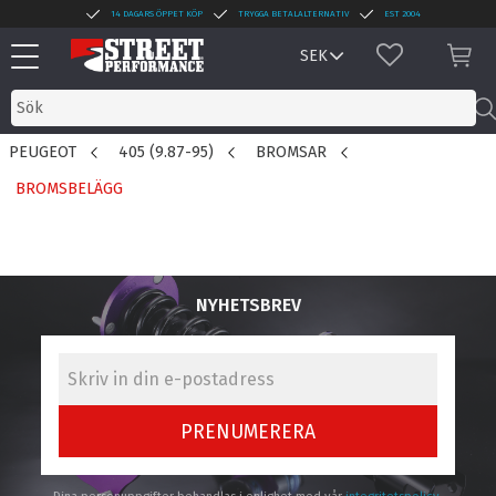
14 DAGARS ÖPPET KÖP
TRYGGA BETALALTERNATIV
EST 2004
Meny
FAVORITER
KUN
PEUGEOT
405 (9.87-95)
BROMSAR
BROMSBELÄGG
NYHETSBREV
PRENUMERERA