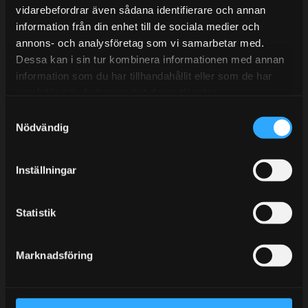
vidarebefordrar även sådana identifierare och annan
information från din enhet till de sociala medier och
annons- och analysföretag som vi samarbetar med.
BLOGG
Dessa kan i sin tur kombinera informationen med annan
information som du har tillhandahållit eller som de har
KUNSKAPSCENTER
samlat in när du har använt deras tjänster.
KONTAKTA OSS
S
KUNDTJÄNST
Nödvändig
a
m
MINA SIDOR
t
Inställningar
y
c
k
Statistik
e
s
Marknadsföring
v
a
l