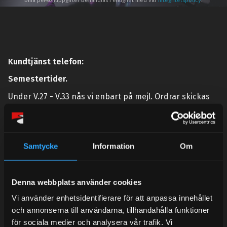
Dina personuppgifter behandlas i enlighet med vår
integritetspolicy
.
Kundtjänst telefon:
Semestertider.
Under V.27 - V.33 nås vi enbart på mejl. Ordrar skickas
under sommaren men med viss fördröjning. 2/7 -9/7 är
det helt stängt.
Mån-Tors: 10:30-15:00
Samtycke
Information
Om
Lunchstängt 12:00-13:00
Tel:
031- 51 66 60
Denna webbplats använder cookies
E-post:
info@streetperformance.se
Vi använder enhetsidentifierare för att anpassa innehållet
och annonserna till användarna, tillhandahålla funktioner
för sociala medier och analysera vår trafik. Vi