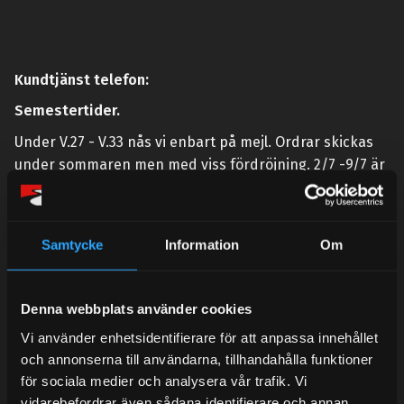
Kundtjänst telefon:
Semestertider.
Under V.27 - V.33 nås vi enbart på mejl. Ordrar skickas
under sommaren men med viss fördröjning. 2/7 -9/7 är
det helt stängt.
Mån-Tors: 10:30-15:00
Samtycke
Information
Om
Lunchstängt 12:00-13:00
Tel:
031- 51 66 60
Denna webbplats använder cookies
E-post:
info@streetperformance.se
Vi använder enhetsidentifierare för att anpassa innehållet
och annonserna till användarna, tillhandahålla funktioner
för sociala medier och analysera vår trafik. Vi
vidarebefordrar även sådana identifierare och annan