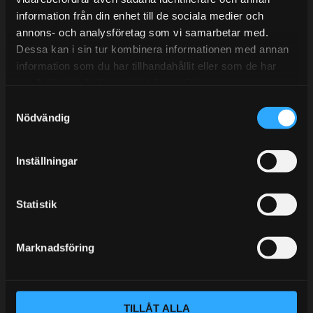
information från din enhet till de sociala medier och
BLOGG
annons- och analysföretag som vi samarbetar med.
Dessa kan i sin tur kombinera informationen med annan
KUNSKAPSCENTER
information som du har tillhandahållit eller som de har
KONTAKTA OSS
samlat in när du har använt deras tjänster.
S
KUNDTJÄNST
Nödvändig
a
MINA SIDOR
m
t
Inställningar
y
c
k
Statistik
e
s
Marknadsföring
v
a
l
TILLÅT ALLA