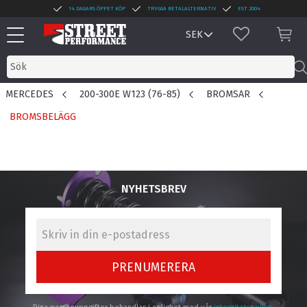
14 DAGARS ÖPPET KÖP
TRYGGA BETALALTERNATIV
EST 2004
Meny
FAVORITER
KUN
MERCEDES
200-300E W123 (76-85)
BROMSAR
BROMSBELÄGG
NYHETSBREV
PRENUMERERA