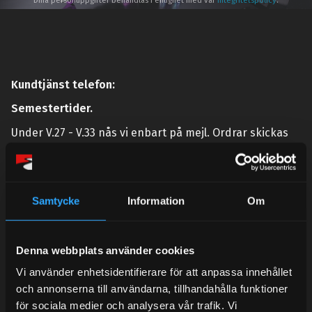
Dina personuppgifter behandlas i enlighet med vår
integritetspolicy
.
Kundtjänst telefon:
Semestertider.
Under V.27 - V.33 nås vi enbart på mejl. Ordrar skickas
under sommaren men med viss fördröjning. 2/7 -9/7 är
det helt stängt.
Mån-Tors: 10:30-15:00
Samtycke
Information
Om
Lunchstängt 12:00-13:00
Tel:
031- 51 66 60
Denna webbplats använder cookies
E-post:
info@streetperformance.se
Vi använder enhetsidentifierare för att anpassa innehållet
och annonserna till användarna, tillhandahålla funktioner
för sociala medier och analysera vår trafik. Vi