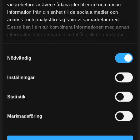
vidarebefordrar även sådana identifierare och annan
information från din enhet till de sociala medier och
annons- och analysföretag som vi samarbetar med.
BLOGG
Dessa kan i sin tur kombinera informationen med annan
information som du har tillhandahållit eller som de har
KUNSKAPSCENTER
samlat in när du har använt deras tjänster.
KONTAKTA OSS
S
KUNDTJÄNST
Nödvändig
a
m
MINA SIDOR
t
Inställningar
y
c
k
Statistik
e
s
Marknadsföring
v
a
l