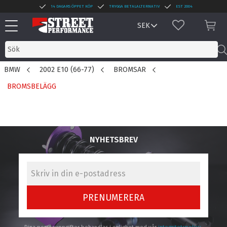
14 DAGARS ÖPPET KÖP
TRYGGA BETALALTERNATIV
EST 2004
Meny
FAVORITER
KUN
BMW
2002 E10 (66-77)
BROMSAR
BROMSBELÄGG
NYHETSBREV
PRENUMERERA