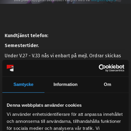
Dina personuppgifter behandlas i enlighet med vår
integritetspolicy
.
Kundtjänst telefon:
Semestertider.
Under V.27 - V.33 nås vi enbart på mejl. Ordrar skickas
under sommaren men med viss fördröjning. 2/7 -9/7 är
det helt stängt.
Mån-Tors: 10:30-15:00
Samtycke
Information
Om
Lunchstängt 12:00-13:00
Tel:
031- 51 66 60
Denna webbplats använder cookies
E-post:
info@streetperformance.se
Vi använder enhetsidentifierare för att anpassa innehållet
och annonserna till användarna, tillhandahålla funktioner
för sociala medier och analysera vår trafik. Vi