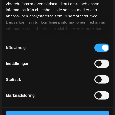
vidarebefordrar även sådana identifierare och annan
information från din enhet till de sociala medier och
annons- och analysföretag som vi samarbetar med.
BLOGG
Dessa kan i sin tur kombinera informationen med annan
information som du har tillhandahållit eller som de har
KUNSKAPSCENTER
samlat in när du har använt deras tjänster.
KONTAKTA OSS
S
KUNDTJÄNST
Nödvändig
a
m
MINA SIDOR
t
Inställningar
y
c
k
Statistik
e
s
Marknadsföring
v
a
l