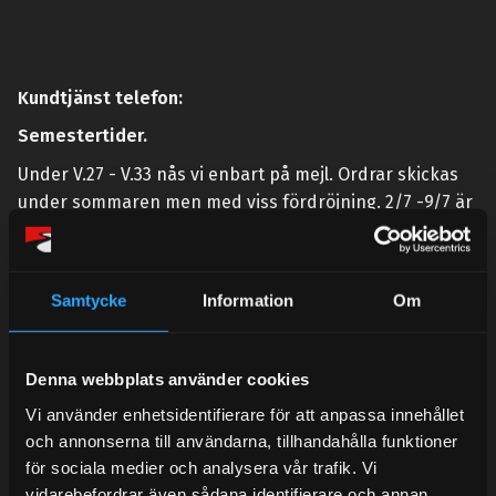
Kundtjänst telefon:
Semestertider.
Under V.27 - V.33 nås vi enbart på mejl. Ordrar skickas
under sommaren men med viss fördröjning. 2/7 -9/7 är
det helt stängt.
Mån-Tors: 10:30-15:00
Samtycke
Information
Om
Lunchstängt 12:00-13:00
Tel:
031- 51 66 60
Denna webbplats använder cookies
E-post:
info@streetperformance.se
Vi använder enhetsidentifierare för att anpassa innehållet
och annonserna till användarna, tillhandahålla funktioner
för sociala medier och analysera vår trafik. Vi
vidarebefordrar även sådana identifierare och annan