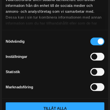
information från din enhet till de sociala medier och
BLOGG
annons- och analysföretag som vi samarbetar med.
Dessa kan i sin tur kombinera informationen med annan
KUNSKAPSCENTER
information som du har tillhandahållit eller som de har
KONTAKTA OSS
samlat in när du har använt deras tjänster.
S
KUNDTJÄNST
Nödvändig
a
MINA SIDOR
m
t
Inställningar
y
c
k
Statistik
e
s
Marknadsföring
v
a
l
TILLÅT ALLA