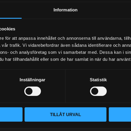
Dina personuppgifter behandlas i enlighet med vår
integritetspolicy
.
Information
cookies
e för att anpassa innehållet och annonserna till användarna, tillh
vår trafik. Vi vidarebefordrar även sådana identifierare och anna
nnons- och analysföretag som vi samarbetar med. Dessa kan i sin
har tillhandahållit eller som de har samlat in när du har använt 
BLOGG
Inställningar
Statistik
KUNSKAPSCENTER
VÅR AFFÄRSIDÉ ÄR ENKEL
KONTAKTA OSS
Vi lever och andas prestanda. Hos
KUNDTJÄNST
– du hittar rätt bildelar. Vi brinne
oavsett om det gäller bana, gata 
MINA SIDOR
TILLÅT URVAL
beprövade produkter och en kundt