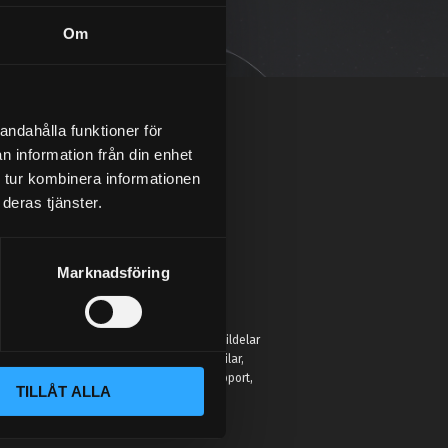
Om
andahålla funktioner för
n information från din enhet
 tur kombinera informationen
deras tjänster.
Marknadsföring
:
 Street Performance hittar du inte bara bildelar
r för att hjälpa entusiaster förbättra sina bilar,
eller hobbyprojekt. Vi erbjuder kunnig support,
TILLÅT ALLA
jänst som faktiskt kan bilar.