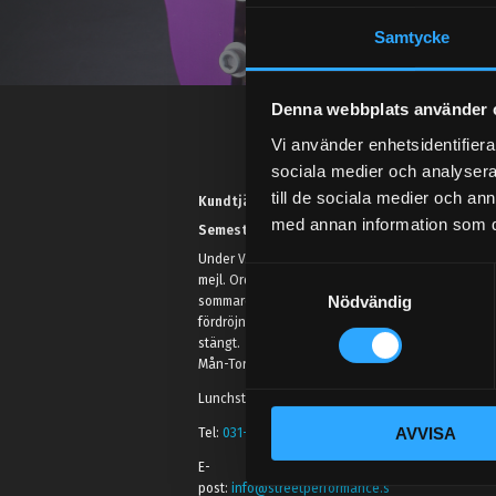
Samtycke
Denna webbplats använder 
Vi använder enhetsidentifierar
sociala medier och analysera 
till de sociala medier och a
Kundtjänst telefon:
med annan information som du 
Semestertider.
Under V.27 - V.33 nås vi enbart på
S
mejl. Ordrar skickas under
Nödvändig
a
sommaren men med viss
fördröjning. 2/7 -9/7 är det helt
m
stängt.
t
Mån-Tors: 10:30-15:00
y
Lunchstängt 12:00-13:00
c
AVVISA
k
Tel:
031- 51 66 60
e
E-
s
post:
info@streetperformance.s