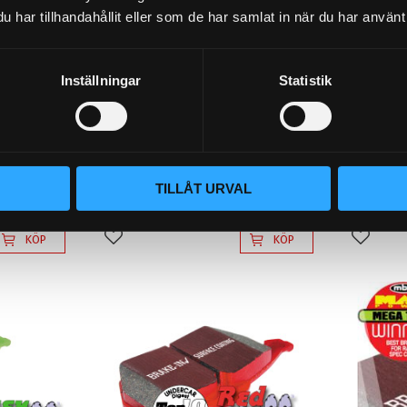
har tillhandahållit eller som de har samlat in när du har använt 
Inställningar
Statistik
1.8 20v 98-2000 - Greenstuff
1.8 20v 
Bakbelägg
Bakbelägg
726
1 496
TILLÅT URVAL
KR
KR
KÖP
KÖP
Lägg till i favoriter
Lägg til