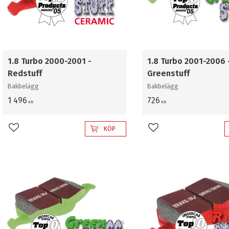
1.8 Turbo 2000-2001 -
1.8 Turbo 2001-2006 
Redstuff
Greenstuff
Bakbelägg
Bakbelägg
1 496
726
KR
KR
KÖP
Lägg till i favoriter
Lägg till i favoriter