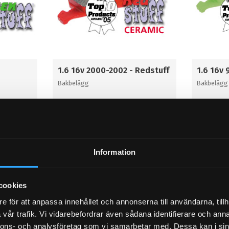
1.6 16v 2000-2002 - Redstuff
1.6 16v 
Bakbelägg
Bakbelägg
1 496
726
KR
KR
KÖP
KÖP
Lägg till i favoriter
Lägg til
Information
cookies
e för att anpassa innehållet och annonserna till användarna, tillh
vår trafik. Vi vidarebefordrar även sådana identifierare och anna
nnons- och analysföretag som vi samarbetar med. Dessa kan i sin