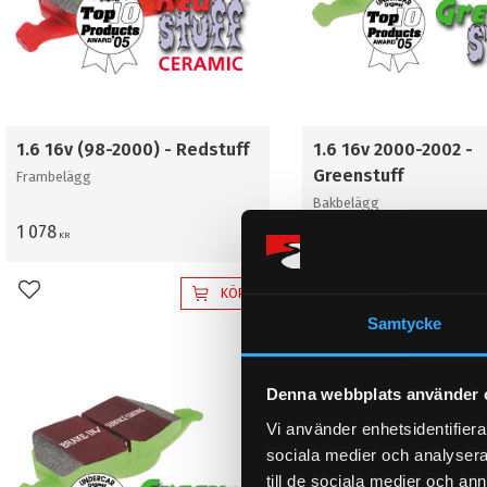
1.6 16v (98-2000) - Redstuff
1.6 16v 2000-2002 -
Greenstuff
Frambelägg
Bakbelägg
1 078
726
KR
KR
KÖP
Lägg till i favoriter
Lägg till i favoriter
Samtycke
Denna webbplats använder 
Vi använder enhetsidentifierar
sociala medier och analysera 
till de sociala medier och a