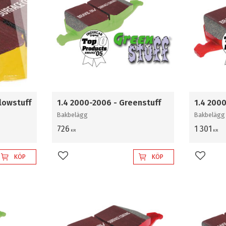
llowstuff
1.4 2000-2006 - Greenstuff
1.4 200
Bakbelägg
Bakbelägg
726
1 301
KR
KR
KÖP
KÖP
Lägg till i favoriter
Lägg til