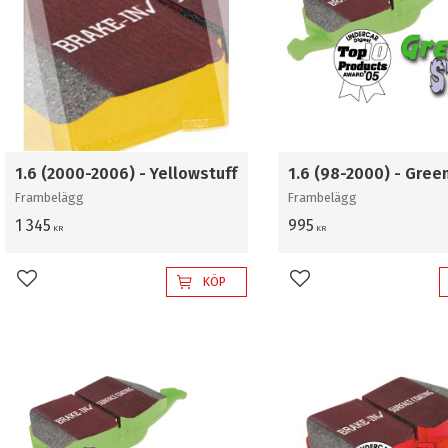
1.6 (2000-2006) - Yellowstuff
1.6 (98-2000) - Gree
Frambelägg
Frambelägg
1 345
995
KR
KR
KÖP
Lägg till i favoriter
Lägg till i favoriter