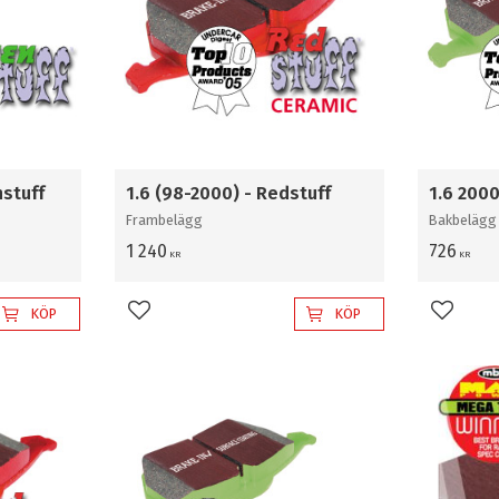
nstuff
1.6 (98-2000) - Redstuff
1.6 200
Frambelägg
Bakbelägg
1 240
726
KR
KR
KÖP
KÖP
Lägg till i favoriter
Lägg til