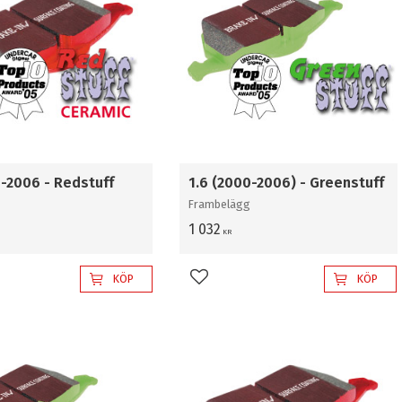
0-2006 - Redstuff
1.6 (2000-2006) - Greenstuff
Frambelägg
1 032
KR
KÖP
KÖP
l i favoriter
Lägg till i favoriter