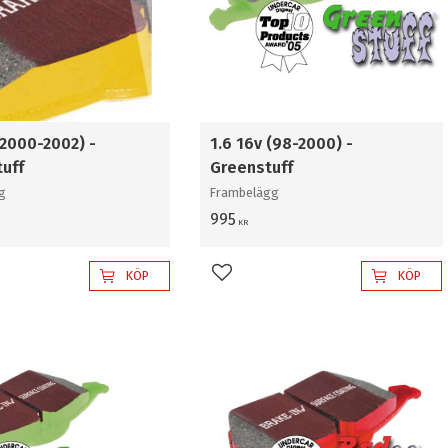
(2000-2002) -
1.6 16v (98-2000) -
tuff
Greenstuff
g
Frambelägg
995
KR
KÖP
KÖP
l i favoriter
Lägg till i favoriter