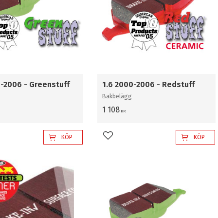
0-2006 - Greenstuff
1.6 2000-2006 - Redstuff
Bakbelägg
1 108
KR
KÖP
KÖP
l i favoriter
Lägg till i favoriter