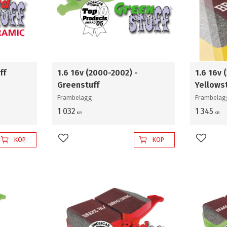
ff
1.6 16v (2000-2002) -
1.6 16v 
Greenstuff
Yellows
Frambelägg
Frambeläg
1 032
1 345
KR
KR
KÖP
KÖP
Lägg till i favoriter
Lägg til