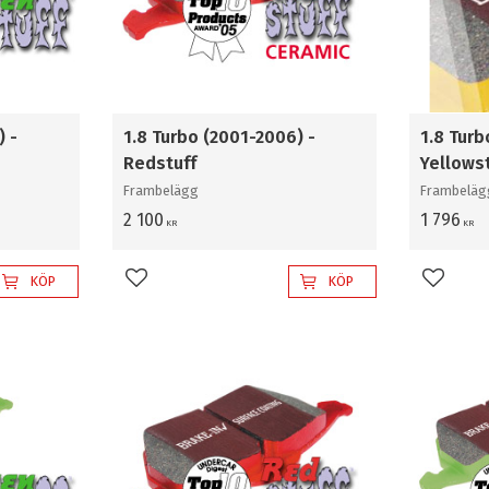
) -
1.8 Turbo (2001-2006) -
1.8 Turb
Redstuff
Yellows
Frambelägg
Frambeläg
2 100
1 796
KR
KR
KÖP
KÖP
Lägg till i favoriter
Lägg til