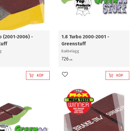
o (2001-2006) -
1.8 Turbo 2000-2001 -
tuff
Greenstuff
g
Bakbelägg
726
KR
KÖP
KÖP
l i favoriter
Lägg till i favoriter