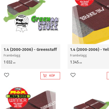
1.4 (2000-2006) - Greenstuff
1.4 (2000-2006) - Ye
Frambelägg
Frambelägg
1 032
1 345
KR
KR
KÖP
Lägg till i favoriter
Lägg till i favoriter