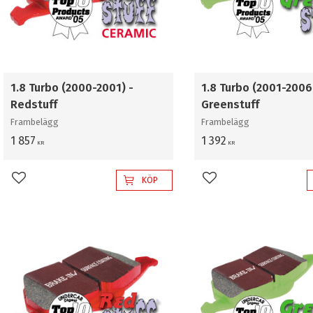
1.8 Turbo (2000-2001) -
1.8 Turbo (2001-2006
Redstuff
Greenstuff
Frambelägg
Frambelägg
1 857
1 392
KR
KR
KÖP
Lägg till i favoriter
Lägg till i favoriter