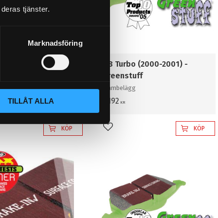
deras tjänster.
Marknadsföring
98-2000 - Redstuff
1.8 Turbo (2000-2001) -
Greenstuff
Frambelägg
1 192
TILLÅT ALLA
KR
KÖP
KÖP
l i favoriter
Lägg till i favoriter