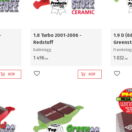
-
1.8 Turbo 2001-2006 -
1.9 D (6
Redstuff
Greenst
Bakbelägg
Frambeläg
1 496
1 032
KR
KR
KÖP
KÖP
Lägg till i favoriter
Lägg til