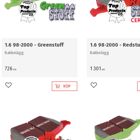
1.6 98-2000 - Greenstuff
1.6 98-2000 - Redstu
Bakbelägg
Bakbelägg
726
1 301
KR
KR
KÖP
Lägg till i favoriter
Lägg till i favoriter