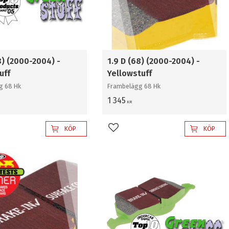
8) (2000-2004) -
1.9 D (68) (2000-2004) -
uff
Yellowstuff
g 68 Hk
Frambelägg 68 Hk
1 345
KR
KÖP
KÖP
l i favoriter
Lägg till i favoriter