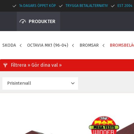
14 DAGARS ÖPPET KÖP
TRYGGA BETALALTERNATIV
EST 2004
PRODUKTER
SKODA
OCTAVIA MK1 (96-04)
BROMSAR
BROMSBELÄ
Prisintervall
726
2 623