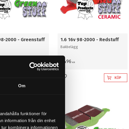
98-2000 - Greenstuff
1.6 16v 98-2000 - Redstuff
Bakbelägg
1 496
KR
KÖP
KÖP
l i favoriter
Lägg till i favoriter
Om
andahålla funktioner för
n information från din enhet
 tur kombinera informationen